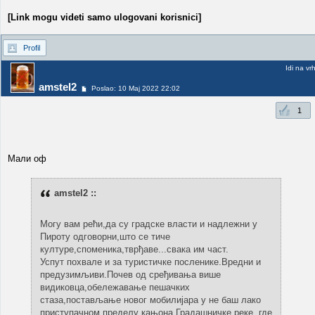
[Link mogu videti samo ulogovani korisnici]
Profil
Idi na vr
amstel2
Poslao: 10 Maj 2022 22:02
1
Мали оф
amstel2 ::
Могу вам рећи,да су градске власти и надлежни у
Пироту одговорни,што се тиче
културе,споменика,тврђаве...свака им част.
Успут похвале и за туристичке посленике.Вредни и
предузимљиви.Почев од сређивања више
видиковца,обележавање пешачких
стаза,постављање новог мобилијара у не баш лако
приступачном пределу кањона Градашничке реке, где