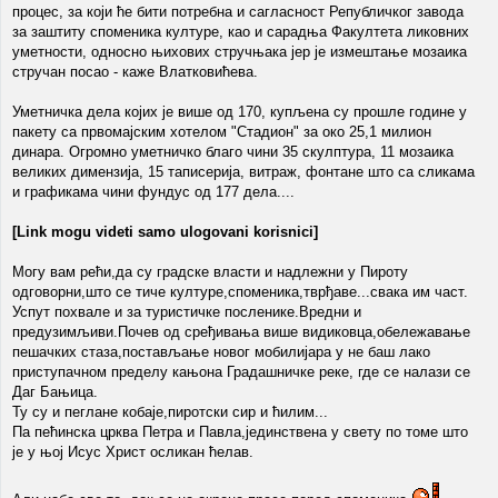
процес, за који ће бити потребна и сагласност Републичког завода
за заштиту споменика културе, као и сарадња Факултета ликовних
уметности, односно њихових стручњака јер је измештање мозаика
стручан посао - каже Влатковићева.
Уметничка дела којих је више од 170, купљена су прошле године у
пакету са првомајским хотелом "Стадион" за око 25,1 милион
динара. Огромно уметничко благо чини 35 скулптура, 11 мозаика
великих димензија, 15 таписерија, витраж, фонтане што са сликама
и графикама чини фундус од 177 дела....
[Link mogu videti samo ulogovani korisnici]
Могу вам рећи,да су градске власти и надлежни у Пироту
одговорни,што се тиче културе,споменика,тврђаве...свака им част.
Успут похвале и за туристичке посленике.Вредни и
предузимљиви.Почев од сређивања више видиковца,обележавање
пешачких стаза,постављање новог мобилијара у не баш лако
приступачном пределу кањона Градашничке реке, где се налази се
Даг Бањица.
Ту су и пеглане кобаје,пиротски сир и ћилим...
Па пећинска црква Петра и Павла,јединствена у свету по томе што
је у њој Исус Христ осликан ћелав.