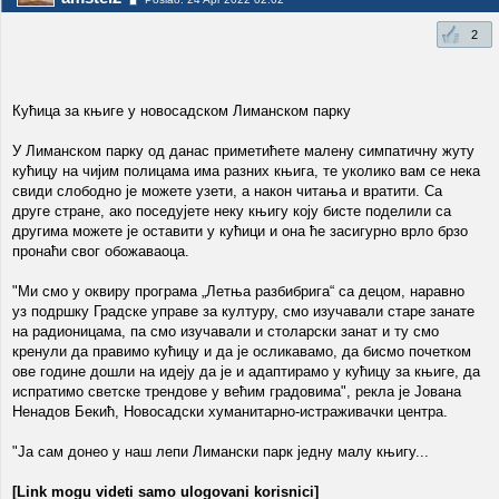
2
Кућица за књиге у новосадском Лиманском парку
У Лиманском парку од данас приметићете малену симпатичну жуту
кућицу на чијим полицама има разних књига, те уколико вам се нека
свиди слободно је можете узети, а након читања и вратити. Са
друге стране, ако поседујете неку књигу коју бисте поделили са
другима можете је оставити у кућици и она ће засигурно врло брзо
пронаћи свог обожаваоца.
"Ми смо у оквиру програма „Летња разбибрига“ са децом, наравно
уз подршку Градске управе за културу, смо изучавали старе занате
на радионицама, па смо изучавали и столарски занат и ту смо
кренули да правимо кућицу и да је осликавамо, да бисмо почетком
ове године дошли на идеју да је и адаптирамо у кућицу за књиге, да
испратимо светске трендове у већим градовима", рекла је Јована
Ненадов Бекић, Новосадски хуманитарно-истраживачки центра.
"Ја сам донео у наш лепи Лимански парк једну малу књигу...
[Link mogu videti samo ulogovani korisnici]