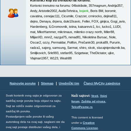
Korisnici koji su trenutno na forumu:
Korisnici trenutno na forumu:
04bokibole
,
357magnum
,
Andrija357
,
Andy
,
Aristotle2002
,
AudioTehnica
,
bojank
,
Boris BM
,
boromir
,
cavatina
,
cenejac111
,
Cicumile
,
Crazzer
,
crnirocko
,
dejina811
,
dejno
,
Denaya
,
drpera
,
dule10savic
,
Feller
,
FOX
,
ginjica
,
Gogi_avio
,
Hardenberg
,
ILGromovnik
,
istina
,
kaisarevic1
,
lcc
,
lucko1
,
LUDI
,
mat
,
MikeHammer
,
mikrimaus
,
milenko crazy north
,
Miler88
,
MiljanXD
,
mnn2
,
nazgul75
,
nenad81
,
Nikoletina Bursac
,
Nole
,
Oscar2
,
ozzy
,
Permaldar
,
Polifon
,
Prečanin30
,
proka89
,
Pururin
,
radza1
,
sajorg
,
samsung
,
Sarmat
,
shiro
,
skok
,
slucajniprolaznik.ba
,
Smiljkovich
,
Srle993
,
stefan95
,
Szigetwar
,
TheDictator
,
ujke
,
Vlajman1957
,
W123
,
Weah88
|
|
Najnovije poruke
Sitemap
Urednički tim
Članci MyCity zajednice
,
Svaki korisnik ovog sajta je odgovoran za
Naši sajtovi:
Vesti
Vojni
sadržaj svoje poruke koju objavi na sajtu.
,
,
forum
Zaštita od virusa
Sajt se odriče svake odgovornosti za
TekstPesme.rs
sadržaj tih poruka.
Postavljanjem vaše poruke ili vašeg
This content is licensed
autorskog dela na ovaj sajt, saglasni ste da
under a
Creative
ovaj sajt postaje distributer vašeg dela, i
Commons License
.