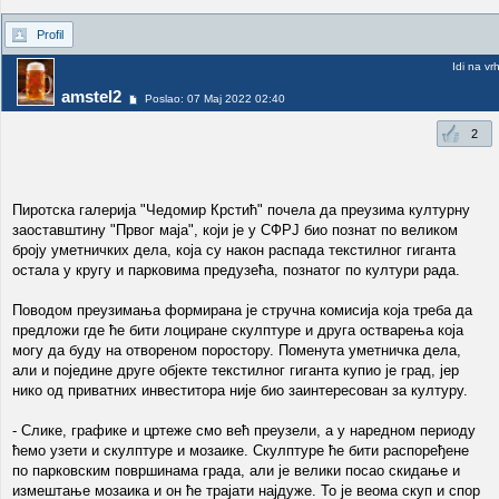
Profil
Idi na vr
amstel2
Poslao: 07 Maj 2022 02:40
2
Пиротска галерија "Чедомир Крстић" почела да преузима културну
заоставштину "Првог маја", који је у СФРЈ био познат по великом
броју уметничких дела, која су након распада текстилног гиганта
остала у кругу и парковима предузећа, познатог по култури рада.
Поводом преузимања формирана је стручна комисија која треба да
предложи где ће бити лоциране скулптуре и друга остварења која
могу да буду на отвореном поростору. Поменута уметничка дела,
али и поједине друге објекте текстилног гиганта купио је град, јер
нико од приватних инвеститора није био заинтересован за културу.
- Слике, графике и цртеже смо већ преузели, а у наредном периоду
ћемо узети и скулптуре и мозаике. Скулптуре ће бити распоређене
по парковским површинама града, али је велики посао скидање и
измештање мозаика и он ће трајати најдуже. То је веома скуп и спор