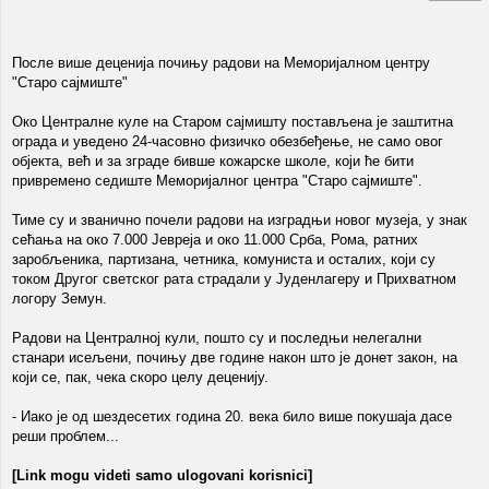
После више деценија почињу радови на Меморијалном центру
"Старо сајмиште"
Око Централне куле на Старом сајмишту постављена је заштитна
ограда и уведено 24-часовно физичко обезбеђење, не само овог
објекта, већ и за зграде бивше кожарске школе, који ће бити
привремено седиште Меморијалног центра "Старо сајмиште".
Тиме су и званично почели радови на изградњи новог музеја, у знак
сећања на око 7.000 Јевреја и око 11.000 Срба, Рома, ратних
заробљеника, партизана, четника, комуниста и осталих, који су
током Другог светског рата страдали у Јуденлагеру и Прихватном
логору Земун.
Радови на Централној кули, пошто су и последњи нелегални
станари исељени, почињу две године након што је донет закон, на
који се, пак, чека скоро целу деценију.
- Иако је од шездесетих година 20. века било више покушаја дасе
реши проблем...
[Link mogu videti samo ulogovani korisnici]