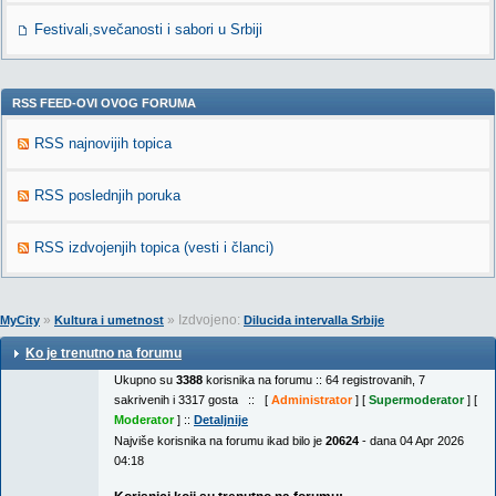
Festivali,svečanosti i sabori u Srbiji
RSS FEED-OVI OVOG FORUMA
RSS najnovijih topica
RSS poslednjih poruka
RSS izdvojenjih topica (vesti i članci)
»
» Izdvojeno:
MyCity
Kultura i umetnost
Dilucida intervalla Srbije
Ko je trenutno na forumu
Ukupno su
3388
korisnika na forumu :: 64 registrovanih, 7
sakrivenih i 3317 gosta :: [
Administrator
] [
Supermoderator
] [
Moderator
] ::
Detaljnije
Najviše korisnika na forumu ikad bilo je
20624
- dana 04 Apr 2026
04:18