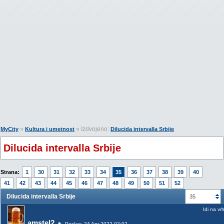
»
» Izdvojeno:
MyCity
Kultura i umetnost
Dilucida intervalla Srbije
Dilucida intervalla Srbije
Strana:
1
30
31
32
33
34
35
36
37
38
39
40
41
42
43
44
45
46
47
48
49
50
51
52
Dilucida intervalla Srbije
35
Idi na vr
amstel2
Poslao: 24 Apr 2022 02:02