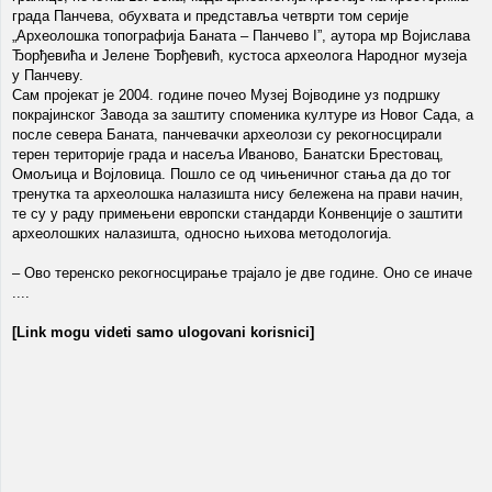
града Панчева, обухвата и представља четврти том серије
„Археолошка топографија Баната – Панчево I”, аутора мр Војислава
Ђорђевића и Јелене Ђорђевић, кустоса археолога Народног музеја
у Панчеву.
Сам пројекат је 2004. године почео Музеј Војводине уз подршку
покрајинског Завода за заштиту споменика културе из Новог Сада, а
после севера Баната, панчевачки археолози су рекогносцирали
терен територије града и насеља Иваново, Банатски Брестовац,
Омољица и Војловица. Пошло се од чињеничног стања да до тог
тренутка та археолошка налазишта нису бележена на прави начин,
те су у раду примењени европски стандарди Конвенције о заштити
археолошких налазишта, односно њихова методологија.
‒ Ово теренско рекогносцирање трајало је две године. Оно се иначе
....
[Link mogu videti samo ulogovani korisnici]