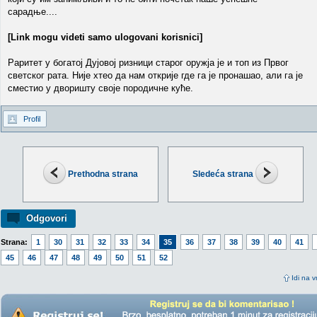
сарадње....
[Link mogu videti samo ulogovani korisnici]
Раритет у богатој Дујовој ризници старог оружја је и топ из Првог
светског рата. Није хтео да нам открије где га је пронашао, али га је
сместио у дворишту своје породичне куће.
Profil
Prethodna strana
Sledeća strana
Odgovori
Strana:
1
30
31
32
33
34
35
36
37
38
39
40
41
45
46
47
48
49
50
51
52
Idi na v