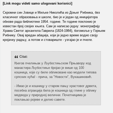
[Link mogu videti samo ulogovani korisnici]
Скромни син Јовице и Миљке Николића из Доњег Рибника, без
класичног образовања и школе, био је и један од иницијатора
обнове рада библиотеке 1954. године. Те године поклонио је
известан број својих књига. Сам је написао једну: монографију
Храма Светог архангела Гаврила (1824-1984), богомоље у Горњем
Рибнику. Овај вредан абаџија, који је једно време водио своју
кројачку радњу, а потом и стовариште - узгајао је и пчеле.
Citat:
Његов пчелињак у Љубостињском Прњавору код
манастира Љубостиње бројао је више од 100
кошница, које су биле обликоване као модели типова
српских кућа! - прича, за "Новости", Вукашиновић.
- Имао је и кошницу у старом пању храстовог дрвета,
посебна атракција била је кошница од глине у облику
медведа у природној велични. Почетницима је
поклањао ројеве и делио савете.