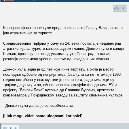
3
Конзервацијом главне куле средњовековна тврђава у Бачу постала
још атрактивнија за туристе
Средњовековна тврђава у Бачу из 14. века постала је недавно још
атрактивнија за туристе конзервацијом главне, Донжон куле и капије
Шиљак, кроз коју се некад улазило у утврђени град, а данас
раздваја савремено урбано насеље од некадашњих бедема.
Донжон кула једна је од пет које чине тврђаву, а била је место
последње одбране од непријатеља. Ова кула са пет етажа је 1993.
године оштећена у пожару, али је после тога, радовима који су
трајали деценију и по, обновљена захваљујући фондовима ЕУ и
пројекту "Векови Бача" ауторке др Славице Вујовић, архитекте-
конзерватора у Покрајинском заводу за заштиту споменика културе.
- Донжон кула данас је оспособљена за ..
[Link mogu videti samo ulogovani korisnici]
Profil