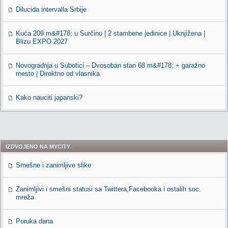
Dilucida intervalla Srbije
Kuća 209 m&#178; u Surčinu | 2 stambene jedinice | Uknjižena |
Blizu EXPO 2027
Novogradnja u Subotici – Dvosoban stan 68 m&#178; + garažno
mesto | Direktno od vlasnika
Kako nauciti japanski?
IZDVOJENO NA MYCITY
Smešne i zanimljive slike
Zanimljivi i smešni statusi sa Twittera,Facebooka i ostalih soc.
mreža
Poruka dana