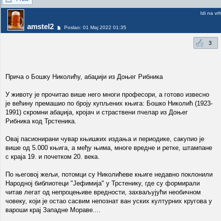
Idi na vr
amstel2
Poslao: 01 Maj 2022 01:35
3
Прича о Бошку Николићу, абаџији из Доњег Рибника
У животу је прочитао више него многи професори, а готово извесно
је већину премашио по броју купљених књига: Бошко Николић (1923-
1991) скромни абаџија, кројач и страствени пчелар из Доњег
Рибника код Трстеника.
Овај пасионирани чувар књишких издања и периодике, сакупио је
више од 5.000 књига, а међу њима, многе вредне и ретке, штампане
с краја 19. и почетком 20. века.
По његовој жељи, потомци су Николићеве књиге недавно поклонили
Народној библиотеци "Јефимија" у Трстенику, где су формирали
читав легат од непроцењиве вредности, захваљујући необичном
човеку, који је остао сасвим непознат ван уских културних кругова у
вароши крај Западне Мораве....