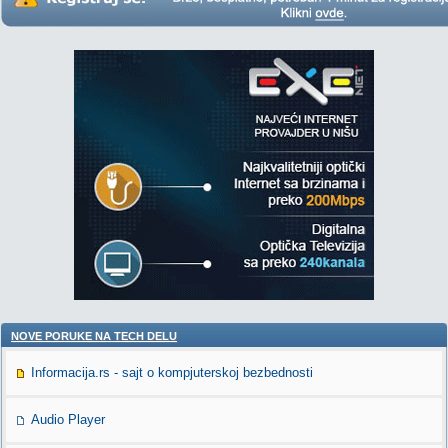
NOVE PORUKE NA TECH DELU
Informacija.rs - sajt o kompjuterskoj bezbednosti
Audio Player