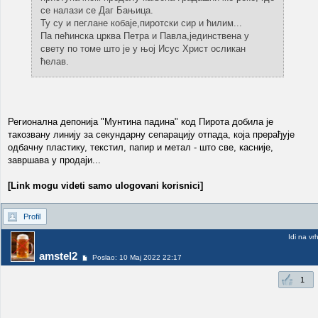
се налази се Даг Бањица.
Ту су и пеглане кобаје,пиротски сир и ћилим...
Па пећинска црква Петра и Павла,јединствена у
свету по томе што је у њој Исус Христ осликан
ћелав.
Регионална депонија "Мунтина падина" код Пирота добила је
такозвану линију за секундарну сепарацију отпада, која прерађује
одбачну пластику, текстил, папир и метал - што све, касније,
завршава у продаји...
[Link mogu videti samo ulogovani korisnici]
Profil
Idi na vr
amstel2
Poslao: 10 Maj 2022 22:17
1