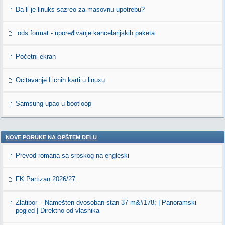
Da li je linuks sazreo za masovnu upotrebu?
.ods format - upoređivanje kancelarijskih paketa
Početni ekran
Ocitavanje Licnih karti u linuxu
Samsung upao u bootloop
NOVE PORUKE NA OPŠTEM DELU
Prevod romana sa srpskog na engleski
FK Partizan 2026/27.
Zlatibor – Namešten dvosoban stan 37 m&#178; | Panoramski
pogled | Direktno od vlasnika