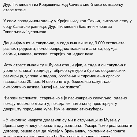
Дујо Пилиповић из Крајишника код Сечња све ближе остварењу
старе жеље
У свом породичном здању у Крајишнику код Сечња, питомом селу у
срцу банатске равнице, Дујо Пилиповић баштини мноштво
"опипљивих" успомена.
Деценијама их је сакупљао, а сада има више од 3.000 експоната:
разних предмета, пољопривредних машина и алатки, оружја,
сабљи, мачева, ножева, старијих од једног века.
Исту страст имали су и Дујови отац и ујак, а сада и он сакупља и
уредно "слаже" традицију, обрисе културе и бурних социолошких
размирица, успона и падова, богаћења и сиромашења српског
народа кроз 20. век. И све то што је брижљиво сакупљао,
симболично назива "музеј наших живота".
Његови експонати, старине које је пасионирано сакупљао, одавно
немају довољно места у, некада им намењеној просторији, у
дворишту породичне куће. Њу је назвао етно-кућерак.
- У неколико наврата долазили су ми и стручњаци из Музеја у
Зрењанину и нису скривали одушевљење. Ускоро ћемо реализовати
договор, решио сам да Музеју у Зрењанину, поклоним експонате
који су им занимљиви и то ће бити почетак наше успешне