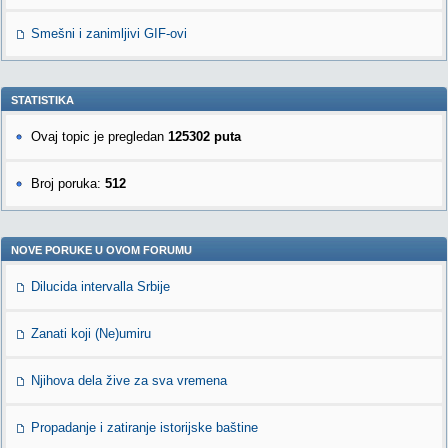
Smešni i zanimljivi GIF-ovi
STATISTIKA
Ovaj topic je pregledan
125302 puta
Broj poruka:
512
NOVE PORUKE U OVOM FORUMU
Dilucida intervalla Srbije
Zanati koji (Ne)umiru
Njihova dela žive za sva vremena
Propadanje i zatiranje istorijske baštine