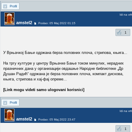
Profil
Idi na vr
amstel2
Poslao: 05 Maj 2022 01:15
1
У Врњачкој Бањи одржана берза половних плоча, стрипова, књига...
На тргу културе у центру Врњачке Бање током минулих, нерадних
празничних дана у организацији овдашње Народне библиотеке „Др
Душан Радић“ одржана је берза половних плоча, компакт дискова,
књига, стрипова и хај-фај опреме...
[Link mogu videti samo ulogovani korisnici]
Profil
Idi na vr
amstel2
Poslao: 05 Maj 2022 23:47
1