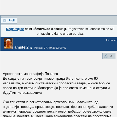
Profil
Registruj se
da bi učestvovao u diskusiji.
Registrovanim korisnicima se NE
prikazuju reklame unutar poruka.
Idi na vr
amstel2
Poslao: 27 Apr 2022 00:01
3
Археолошка монографија Панчева
До сада је на територији читавог града било познато око 80
налазишта, а новим систематским проласком атара, њихов број се
попео на три стотине Монографија је пре свега намењена струци и
будућим истраживачима
Око три стотине регистрованих археолошких налазишта, од
најстаријег периода праисторије, неолита, бронзаног доба, налази из
античког периода, средњег века и новог доба до горње хронолошке
границе, почетка 18. века, када археологија престаје на просторима