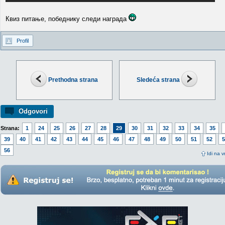
Квиз питање, победнику следи награда
Profil
Prethodna strana
Sledeća strana
Odgovori
Strana:
1
24
25
26
27
28
29
30
31
32
33
34
35
39
40
41
42
43
44
45
46
47
48
49
50
51
52
5
56
Idi na v