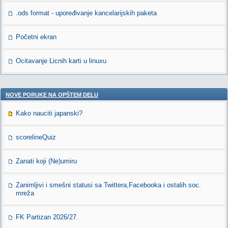
.ods format - upoređivanje kancelarijskih paketa
Početni ekran
Ocitavanje Licnih karti u linuxu
NOVE PORUKE NA OPŠTEM DELU
Kako nauciti japanski?
scorelineQuiz
Zanati koji (Ne)umiru
Zanimljivi i smešni statusi sa Twittera,Facebooka i ostalih soc.
mreža
FK Partizan 2026/27.