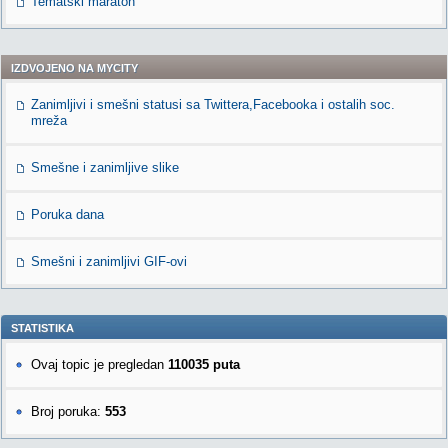
Tematski maraton
IZDVOJENO NA MYCITY
Zanimljivi i smešni statusi sa Twittera,Facebooka i ostalih soc.
mreža
Smešne i zanimljive slike
Poruka dana
Smešni i zanimljivi GIF-ovi
STATISTIKA
Ovaj topic je pregledan
110035 puta
Broj poruka:
553