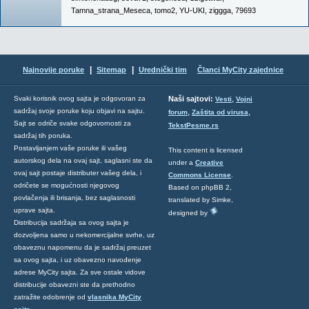
Tamna_strana_Meseca
,
tomo2
,
YU-UKI
,
ziggga
,
79693
|
|
Najnovije poruke
Sitemap
Urednički tim
Članci MyCity zajednice
,
Svaki korisnik ovog sajta je odgovoran za
Naši sajtovi:
Vesti
Vojni
sadržaj svoje poruke koju objavi na sajtu.
,
,
forum
Zaštita od virusa
Sajt se odriče svake odgovornosti za
TekstPesme.rs
sadržaj tih poruka.
Postavljanjem vaše poruke ili vašeg
This content is licensed
autorskog dela na ovaj sajt, saglasni ste da
under a
Creative
ovaj sajt postaje distributer vašeg dela, i
Commons License
.
odričete se mogućnosti njegovog
Based on phpBB 2,
povlačenja ili brisanja, bez saglasnosti
translated by Simke,
uprave sajta.
designed by
Distribucija sadržaja sa ovog sajta je
dozvoljena samo u nekomercijalne svrhe, uz
obaveznu napomenu da je sadržaj preuzet
sa ovog sajta, i uz obavezno navođenje
adrese MyCity sajta. Za sve ostale vidove
distribucije obavezni ste da prethodno
zatražite odobrenje od
vlasnika MyCity