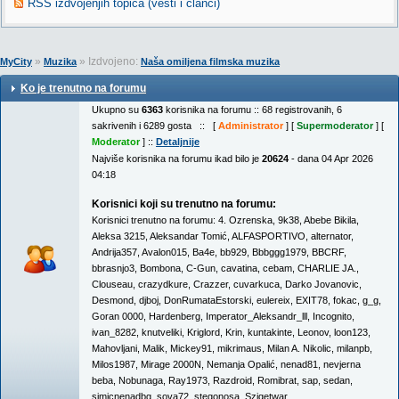
RSS izdvojenjih topica (vesti i članci)
»
» Izdvojeno:
MyCity
Muzika
Naša omiljena filmska muzika
Ko je trenutno na forumu
Ukupno su
6363
korisnika na forumu :: 68 registrovanih, 6
sakrivenih i 6289 gosta :: [
Administrator
] [
Supermoderator
] [
Moderator
] ::
Detaljnije
Najviše korisnika na forumu ikad bilo je
20624
- dana 04 Apr 2026
04:18
Korisnici koji su trenutno na forumu:
Korisnici trenutno na forumu:
4. Ozrenska
,
9k38
,
Abebe Bikila
,
Aleksa 3215
,
Aleksandar Tomić
,
ALFASPORTIVO
,
alternator
,
Andrija357
,
Avalon015
,
Ba4e
,
bb929
,
Bbbggg1979
,
BBCRF
,
bbrasnjo3
,
Bombona
,
C-Gun
,
cavatina
,
cebam
,
CHARLIE JA.
,
Clouseau
,
crazydkure
,
Crazzer
,
cuvarkuca
,
Darko Jovanovic
,
Desmond
,
djboj
,
DonRumataEstorski
,
eulereix
,
EXIT78
,
fokac
,
g_g
,
Goran 0000
,
Hardenberg
,
Imperator_Aleksandr_lll
,
Incognito
,
ivan_8282
,
knutveliki
,
Kriglord
,
Krin
,
kuntakinte
,
Leonov
,
loon123
,
Mahovljani
,
Malik
,
Mickey91
,
mikrimaus
,
Milan A. Nikolic
,
milanpb
,
Milos1987
,
Mirage 2000N
,
Nemanja Opalić
,
nenad81
,
nevjerna
beba
,
Nobunaga
,
Ray1973
,
Razdroid
,
Romibrat
,
sap
,
sedan
,
simicnenadbg
,
sova72
,
stegonosa
,
Szigetwar
,