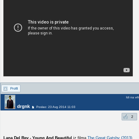
Profil
Idi na vr
drgnk
Poslao: 23 Avg 2014 11:03
2
Lana Del Rey - Young And Beautiful
iz filma
The Great Gatsby (2013)