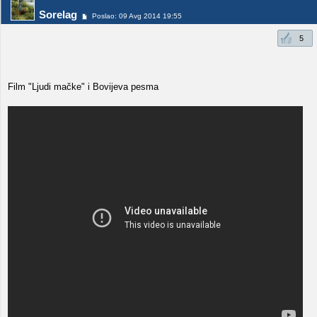
Sorelag
Poslao: 09 Avg 2014 19:55
5
Film "Ljudi mačke" i Bovijeva pesma