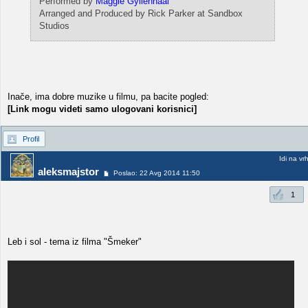
Performed by
Maggie Gyllenhaal
Arranged and Produced by Rick Parker at Sandbox
Studios
Inače, ima dobre muzike u filmu, pa bacite pogled:
[Link mogu videti samo ulogovani korisnici]
Profil
Idi na vr
aleksmajstor
Poslao: 22 Avg 2014 11:50
1
Leb i sol - tema iz filma "Šmeker"