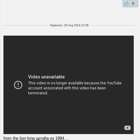
5
Napisano: 26 Avg 2014 21:58
from the lion king цртаћа из 1994....