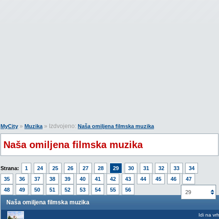
»
» Izdvojeno:
MyCity
Muzika
Naša omiljena filmska muzika
Naša omiljena filmska muzika
Strana:
1
24
25
26
27
28
29
30
31
32
33
34
35
36
37
38
39
40
41
42
43
44
45
46
47
48
49
50
51
52
53
54
55
56
29
Naša omiljena filmska muzika
Idi na vr