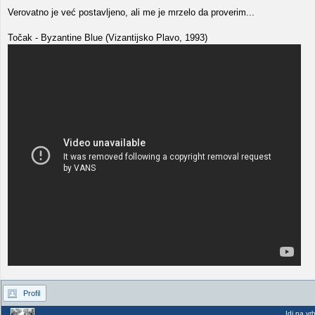
Verovatno je već postavljeno, ali me je mrzelo da proverim...
Točak - Byzantine Blue (Vizantijsko Plavo, 1993)
Profil
Idi na vr