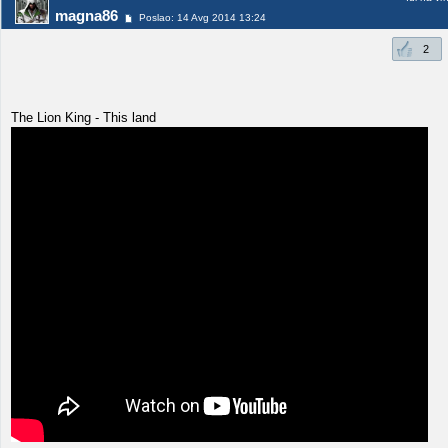
magna86
Poslao: 14 Avg 2014 13:24
2
The Lion King - This land