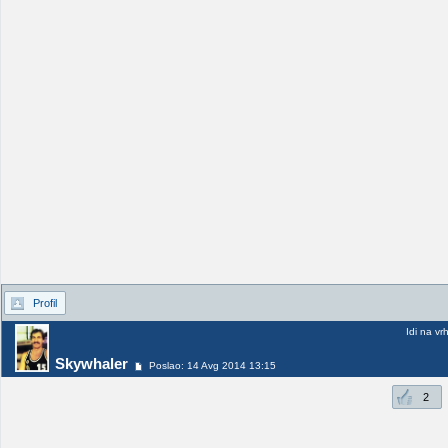
Profil
Idi na vr
Skywhaler
Poslao: 14 Avg 2014 13:15
2