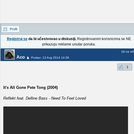
Profil
Registruj se
da bi učestvovao u diskusiji.
Registrovanim korisnicima se NE
prikazuju reklame unutar poruka.
Idi na vr
Aco
Poslao: 13 Avg 2014 14:38
1
It's All Gone Pete Tong (2004)
Reflekt feat. Delline Bass - Need To Feel Loved