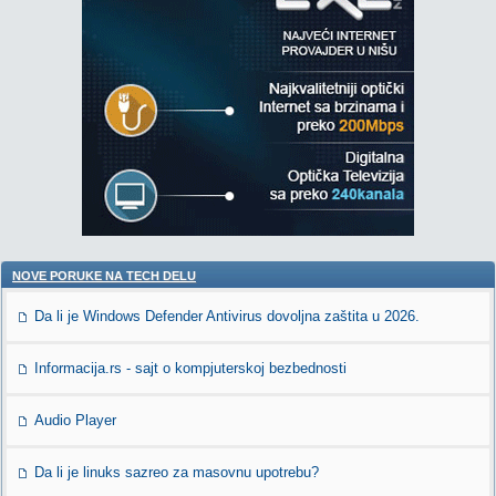
NOVE PORUKE NA TECH DELU
Da li je Windows Defender Antivirus dovoljna zaštita u 2026.
Informacija.rs - sajt o kompjuterskoj bezbednosti
Audio Player
Da li je linuks sazreo za masovnu upotrebu?