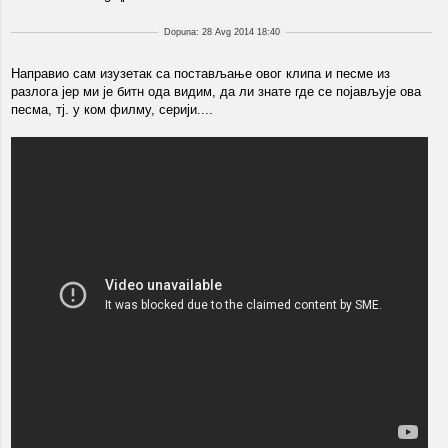
Dopuna: 28 Avg 2014 18:40
Направио сам изузетак са постављање овог клипа и песме из
разлога јер ми је битн ода видим, да ли знате где се појављује ова
песма, тј. у ком филму, серији....