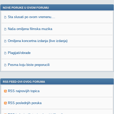
NOVE PORUKE U OVOM FORUMU
Sta slusati po ovom vremenu....
Naša omiljena filmska muzika
Omiljena koncertna izdanja (live izdanja)
Plagijati/obrade
Pesma koju biste preporucili
RSS FEED-OVI OVOG FORUMA
RSS najnovijih topica
RSS poslednjih poruka