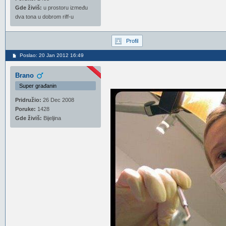
Gde živiš:
u prostoru između
dva tona u dobrom riff-u
Profil
Poslao: 20 Jan 2012 16:49
Brano
Super građanin
Pridružio:
26 Dec 2008
Poruke:
1428
Gde živiš:
Bijeljina