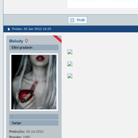
Profil
Poslao: 20 Jan 2012 16:25
Melody
Elitni građanin
-
Sanjar
Pridružio:
09 Jul 2010
Poruke:
2485