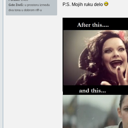
P.S. Mojih ruku delo
Gde živiš:
u prostoru između
dva tona u dobrom riff-u