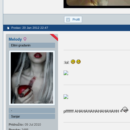
Profil
Poslao: 20 Jan 2012 22:47
Melody
Elitni građanin
:lol:
-
pfffffff AHAHAHAHAHAHAHAHH
Sanjar
Pridružio:
09 Jul 2010
Poruke:
2485