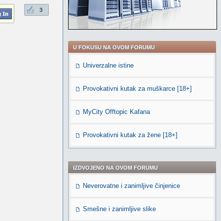
3
U FOKUSU NA OVOM FORUMU
Univerzalne istine
Provokativni kutak za muškarce [18+]
MyCity Offtopic Kafana
Provokativni kutak za žene [18+]
IZDVOJENO NA OVOM FORUMU
Neverovatne i zanimljive činjenice
Smešne i zanimljive slike