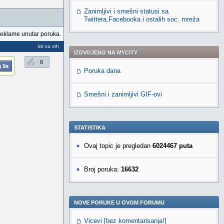
Zanimljivi i smešni statusi sa
Twittera,Facebooka i ostalih soc. mreža
reklame unutar poruka.
Idi na vrh
IZDVOJENO NA MYCITY
6
Poruka dana
Smešni i zanimljivi GIF-ovi
STATISTIKA
Ovaj topic je pregledan
6024467 puta
Broj poruka:
16632
NOVE PORUKE U OVOM FORUMU
Vicevi [bez komentarisanja!]