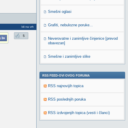
Smešni oglasi
Grafiti, nebulozne poruke...
Idi na vrh
5
Neverovatne i zanimljive činjenice [prevod
obavezan]
Smešne i zanimljive slike
RSS FEED-OVI OVOG FORUMA
RSS najnovijih topica
RSS poslednjih poruka
RSS izdvojenjih topica (vesti i članci)