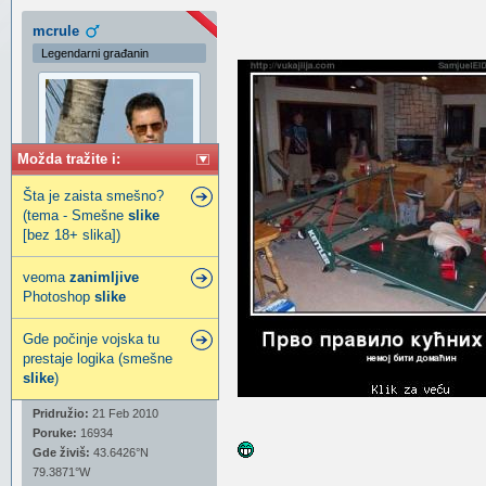
mcrule
Legendarni građanin
Možda tražite i:
Šta je zaista smešno?
(tema - Smešne
slike
[bez 18+ slika])
veoma
zanimljive
Photoshop
slike
Michael
Gde počinje vojska tu
Spy[Covert OPS], Gathering
prestaje logika (smešne
Intel/Info & The Ultimate Like
slike
)
Master[@ MyCity]
Pridružio:
21 Feb 2010
Poruke:
16934
Gde živiš:
43.6426°N
79.3871°W