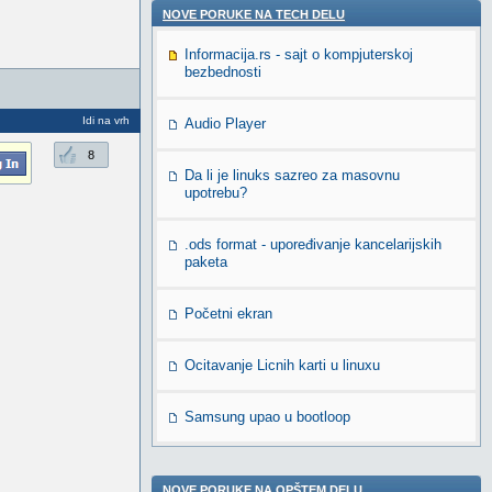
NOVE PORUKE NA TECH DELU
Informacija.rs - sajt o kompjuterskoj
bezbednosti
Idi na vrh
Audio Player
8
Da li je linuks sazreo za masovnu
upotrebu?
.ods format - upoređivanje kancelarijskih
paketa
Početni ekran
Ocitavanje Licnih karti u linuxu
Samsung upao u bootloop
NOVE PORUKE NA OPŠTEM DELU