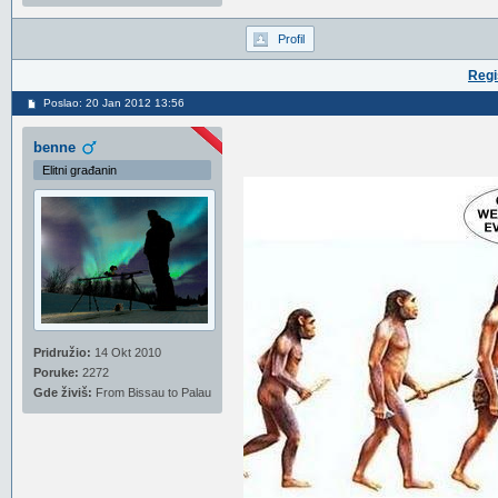
Profil
Regi
Poslao: 20 Jan 2012 13:56
benne
Elitni građanin
Pridružio:
14 Okt 2010
Poruke:
2272
Gde živiš:
From Bissau to Palau