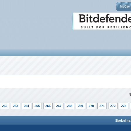
MyCity
N
262
263
264
265
266
267
268
269
270
271
272
273
Skokni na 