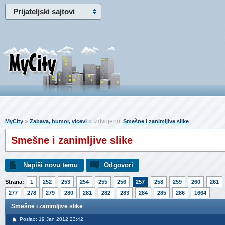
Prijateljski sajtovi
»
» Izdvojeno:
MyCity
Zabava, humor, vicevi
Smešne i zanimljive slike
Smešne i zanimljive slike
Napiši novu temu
Odgovori
Strana:
1
252
253
254
255
256
257
258
259
260
261
277
278
279
280
281
282
283
284
285
286
1664
Smešne i zanimljive slike
Poslao: 19 Jan 2012 23:42