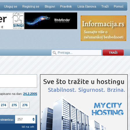
Uloguj se
Registruj se
Blogovi
Pravilnik
Lista članova
Traži
Pomoć
apisano na dan:
24.2.2005
274
275
276
257
stranicu:
Idi na vrh