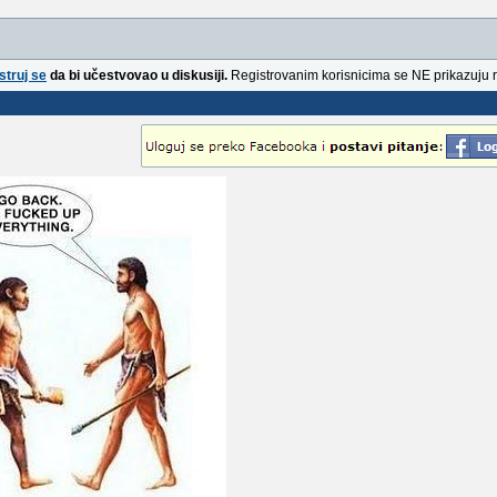
struj se
da bi učestvovao u diskusiji.
Registrovanim korisnicima se NE prikazuju 