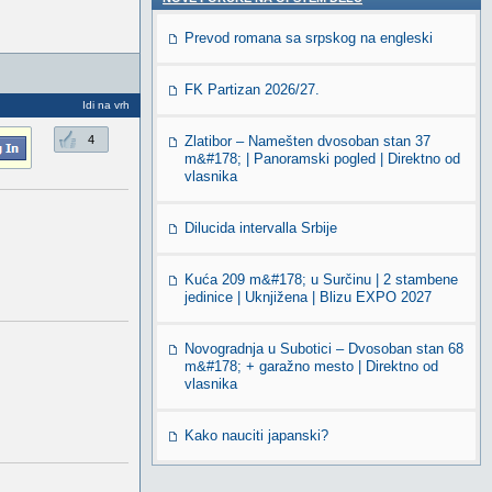
Prevod romana sa srpskog na engleski
FK Partizan 2026/27.
Idi na vrh
4
Zlatibor – Namešten dvosoban stan 37
m&#178; | Panoramski pogled | Direktno od
vlasnika
Dilucida intervalla Srbije
Kuća 209 m&#178; u Surčinu | 2 stambene
jedinice | Uknjižena | Blizu EXPO 2027
Novogradnja u Subotici – Dvosoban stan 68
m&#178; + garažno mesto | Direktno od
vlasnika
Kako nauciti japanski?