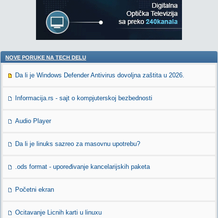
NOVE PORUKE NA TECH DELU
Da li je Windows Defender Antivirus dovoljna zaštita u 2026.
Informacija.rs - sajt o kompjuterskoj bezbednosti
Audio Player
Da li je linuks sazreo za masovnu upotrebu?
.ods format - upoređivanje kancelarijskih paketa
Početni ekran
Ocitavanje Licnih karti u linuxu