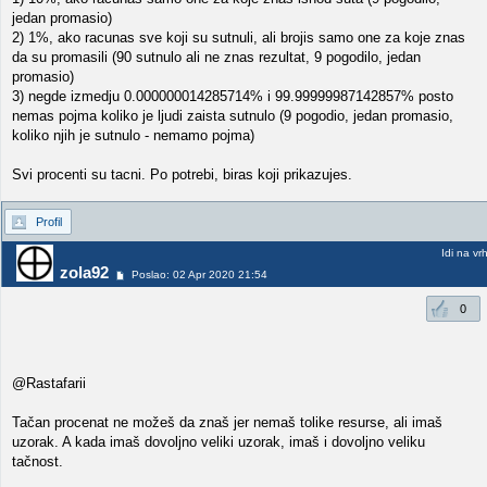
jedan promasio)
2) 1%, ako racunas sve koji su sutnuli, ali brojis samo one za koje znas
da su promasili (90 sutnulo ali ne znas rezultat, 9 pogodilo, jedan
promasio)
3) negde izmedju 0.000000014285714% i 99.99999987142857% posto
nemas pojma koliko je ljudi zaista sutnulo (9 pogodio, jedan promasio,
koliko njih je sutnulo - nemamo pojma)
Svi procenti su tacni. Po potrebi, biras koji prikazujes.
Profil
Idi na vr
zola92
Poslao: 02 Apr 2020 21:54
0
@Rastafarii
Tačan procenat ne možeš da znaš jer nemaš tolike resurse, ali imaš
uzorak. A kada imaš dovoljno veliki uzorak, imaš i dovoljno veliku
tačnost.