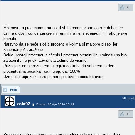
0
Moj post sa procentom smrtnosti si ti komentarisao da nije dobar, jer
uzima u obzir odnos zaraženih i umrlih, a ne izlečeni-umrli. Tako je sve
krenulo.
Naravno da se neće složiti procenti o kojima si malopre pisao, jer
zanemaruješ zaražene.
Dakle, postoji procenat izlečenih i procenat preminulih u odnosu na broj
zaraženih. To je ok, zavisi šta želimo da vidimo.
Priznajem da ne razumem tu logiku da treba da saberem ta dva
procentualna podatka i da moraju dati 100%
Uzmi bilo koju zemlju za primer i postavi te podatke ovde.
Profil
Idi na vr
zola92
Poslao: 02 Apr 2020 20:18
0
Procenat smrtnosti predstavlja broj umrlih u odnosu na zbir umrlih i