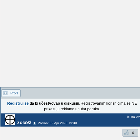
Profil
Registruj se
da bi učestvovao u diskusiji.
Registrovanim korisnicima se NE
prikazuju reklame unutar poruka.
Idi na vr
zola92
Poslao: 02 Apr 2020 19:30
0