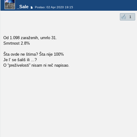
_Sale
Poslao: 02 Apr 2020 19:15
1
Od 1.098 zaraženih, umrlo 31.
Smrtnost 2.8%
Šta ovde ne štima? Šta nije 100%
Je l’ se šališ ili ...?
O “preživelosti” nisam ni reč napisao.