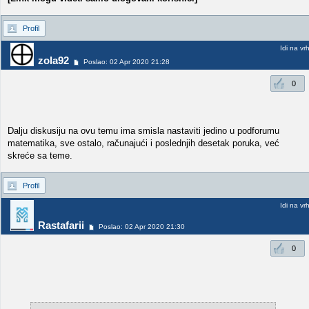
Profil
Idi na vr
zola92
Poslao: 02 Apr 2020 21:28
0
Dalju diskusiju na ovu temu ima smisla nastaviti jedino u podforumu
matematika, sve ostalo, računajući i poslednjih desetak poruka, već
skreće sa teme.
Profil
Idi na vr
Rastafarii
Poslao: 02 Apr 2020 21:30
0