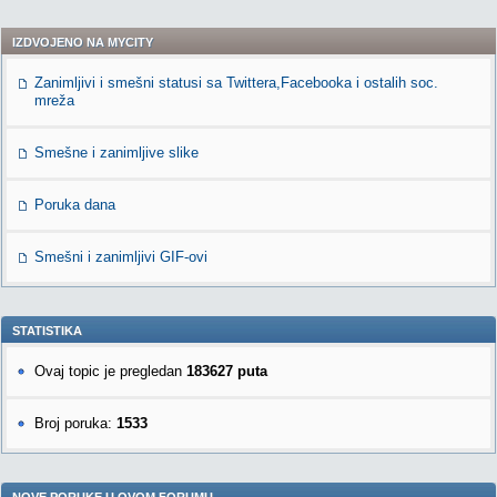
IZDVOJENO NA MYCITY
Zanimljivi i smešni statusi sa Twittera,Facebooka i ostalih soc.
mreža
Smešne i zanimljive slike
Poruka dana
Smešni i zanimljivi GIF-ovi
STATISTIKA
Ovaj topic je pregledan
183627 puta
Broj poruka:
1533