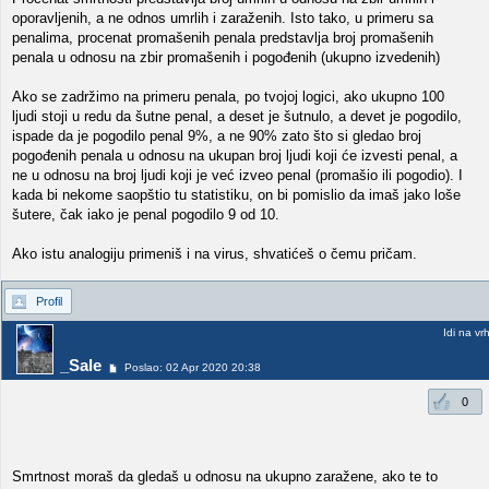
oporavljenih, a ne odnos umrlih i zaraženih. Isto tako, u primeru sa
penalima, procenat promašenih penala predstavlja broj promašenih
penala u odnosu na zbir promašenih i pogođenih (ukupno izvedenih)
Ako se zadržimo na primeru penala, po tvojoj logici, ako ukupno 100
ljudi stoji u redu da šutne penal, a deset je šutnulo, a devet je pogodilo,
ispade da je pogodilo penal 9%, a ne 90% zato što si gledao broj
pogođenih penala u odnosu na ukupan broj ljudi koji će izvesti penal, a
ne u odnosu na broj ljudi koji je već izveo penal (promašio ili pogodio). I
kada bi nekome saopštio tu statistiku, on bi pomislio da imaš jako loše
šutere, čak iako je penal pogodilo 9 od 10.
Ako istu analogiju primeniš i na virus, shvatićeš o čemu pričam.
Profil
Idi na vr
_Sale
Poslao: 02 Apr 2020 20:38
0
Smrtnost moraš da gledaš u odnosu na ukupno zaražene, ako te to