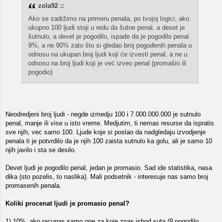
zola92 ::
Ako se zadržimo na primeru penala, po tvojoj logici, ako
ukupno 100 ljudi stoji u redu da šutne penal, a deset je
šutnulo, a devet je pogodilo, ispade da je pogodilo penal
9%, a ne 90% zato što si gledao broj pogođenih penala u
odnosu na ukupan broj ljudi koji će izvesti penal, a ne u
odnosu na broj ljudi koji je već izveo penal (promašio ili
pogodio)
Neodredjeni broj ljudi - negde izmedju 100 i 7.000.000.000 je sutnulo
penal, manje ili vise u isto vreme. Medjutim, ti nemas resurse da ispratis
sve njih, vec samo 100. Ljude koje si poslao da nadgledaju izvodjenje
penala ti je potvrdilo da je njih 100 zaista sutnulo ka golu, ali je samo 10
njih javilo i sta se desilo.
Devet ljudi je pogodilo penal, jedan je promasio. Sad ide statistika, nasa
dika (sto pozelis, to naslika). Mali podsetnik - interesuje nas samo broj
promasenih penala.
Koliki procenat ljudi je promasio penal?
1) 10%, ako racunas samo one za koje znas ishod suta (9 pogodilo,