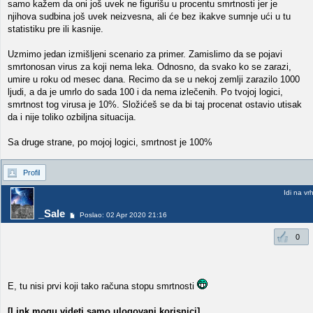
samo kažem da oni još uvek ne figurišu u procentu smrtnosti jer je
njihova sudbina još uvek neizvesna, ali će bez ikakve sumnje ući u tu
statistiku pre ili kasnije.
Uzmimo jedan izmišljeni scenario za primer. Zamislimo da se pojavi
smrtonosan virus za koji nema leka. Odnosno, da svako ko se zarazi,
umire u roku od mesec dana. Recimo da se u nekoj zemlji zarazilo 1000
ljudi, a da je umrlo do sada 100 i da nema izlečenih. Po tvojoj logici,
smrtnost tog virusa je 10%. Složićeš se da bi taj procenat ostavio utisak
da i nije toliko ozbiljna situacija.
Sa druge strane, po mojoj logici, smrtnost je 100%
Profil
Idi na vr
_Sale
Poslao: 02 Apr 2020 21:16
0
E, tu nisi prvi koji tako računa stopu smrtnosti
[Link mogu videti samo ulogovani korisnici]