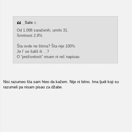
_Sale ::
Od 1.098 zaraženih, umrlo 31.
Smrtnost 2.8%
Šta ovde ne štima? Šta nije 100%
Je l’ se šališ ili ...?
O “preživelosti” nisam ni reč napisao.
Nisi razumeo šta sam hteo da kažem. Nije ni bitno. Ima ljudi koji su
razumeli pa nisam pisao za džabe.