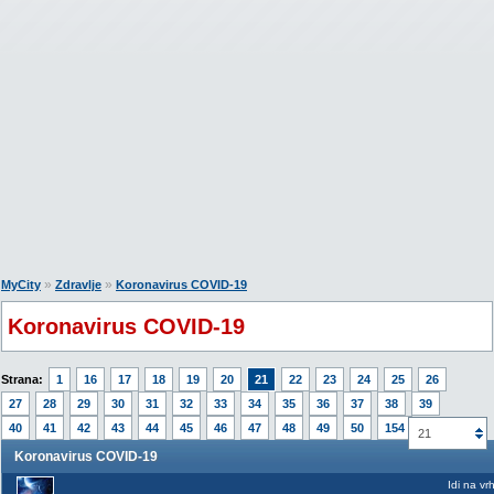
»
»
MyCity
Zdravlje
Koronavirus COVID-19
Koronavirus COVID-19
Strana:
1
16
17
18
19
20
21
22
23
24
25
26
27
28
29
30
31
32
33
34
35
36
37
38
39
40
41
42
43
44
45
46
47
48
49
50
154
21
Koronavirus COVID-19
Idi na vr