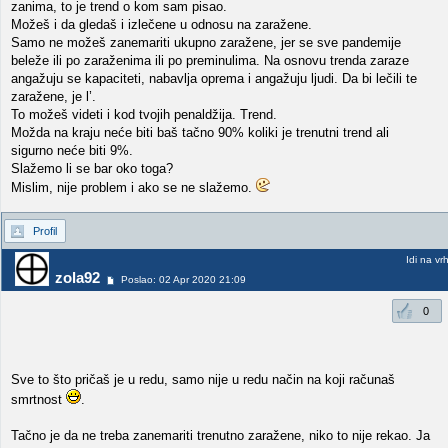
zanima, to je trend o kom sam pisao.
Možeš i da gledaš i izlečene u odnosu na zaražene.
Samo ne možeš zanemariti ukupno zaražene, jer se sve pandemije
beleže ili po zaraženima ili po preminulima. Na osnovu trenda zaraze
angažuju se kapaciteti, nabavlja oprema i angažuju ljudi. Da bi lečili te
zaražene, je l’.
To možeš videti i kod tvojih penaldžija. Trend.
Možda na kraju neće biti baš tačno 90% koliki je trenutni trend ali
sigurno neće biti 9%.
Slažemo li se bar oko toga?
Mislim, nije problem i ako se ne slažemo.
Profil
Idi na vr
zola92
Poslao: 02 Apr 2020 21:09
0
Sve to što pričaš je u redu, samo nije u redu način na koji računaš
smrtnost
.
Tačno je da ne treba zanemariti trenutno zaražene, niko to nije rekao. Ja