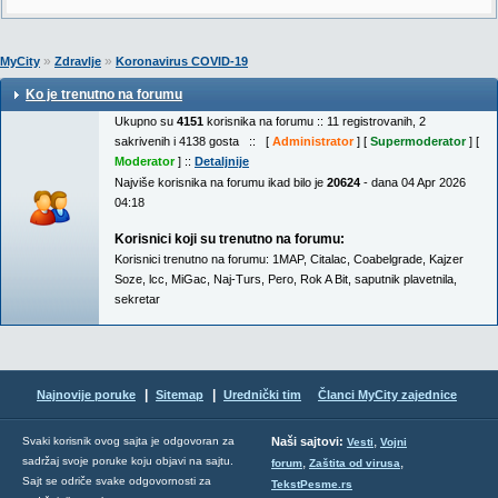
»
»
MyCity
Zdravlje
Koronavirus COVID-19
Ko je trenutno na forumu
Ukupno su
4151
korisnika na forumu :: 11 registrovanih, 2
sakrivenih i 4138 gosta :: [
Administrator
] [
Supermoderator
] [
Moderator
] ::
Detaljnije
Najviše korisnika na forumu ikad bilo je
20624
- dana 04 Apr 2026
04:18
Korisnici koji su trenutno na forumu:
Korisnici trenutno na forumu:
1MAP
,
Citalac
,
Coabelgrade
,
Kajzer
Soze
,
lcc
,
MiGac
,
Naj-Turs
,
Pero
,
Rok A Bit
,
saputnik plavetnila
,
sekretar
|
|
Najnovije poruke
Sitemap
Urednički tim
Članci MyCity zajednice
,
Svaki korisnik ovog sajta je odgovoran za
Naši sajtovi:
Vesti
Vojni
sadržaj svoje poruke koju objavi na sajtu.
,
,
forum
Zaštita od virusa
Sajt se odriče svake odgovornosti za
TekstPesme.rs