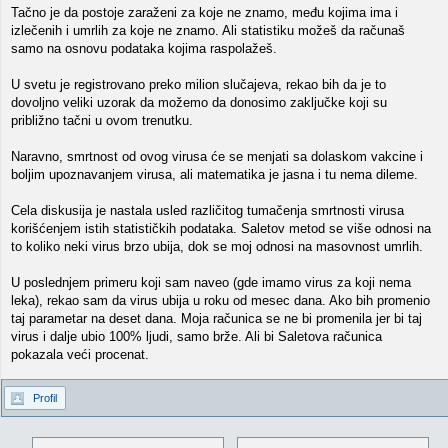
Tačno je da postoje zaraženi za koje ne znamo, među kojima ima i
izlečenih i umrlih za koje ne znamo. Ali statistiku možeš da računaš
samo na osnovu podataka kojima raspolažeš.
U svetu je registrovano preko milion slučajeva, rekao bih da je to
dovoljno veliki uzorak da možemo da donosimo zaključke koji su
približno tačni u ovom trenutku.
Naravno, smrtnost od ovog virusa će se menjati sa dolaskom vakcine i
boljim upoznavanjem virusa, ali matematika je jasna i tu nema dileme.
Cela diskusija je nastala usled različitog tumačenja smrtnosti virusa
korišćenjem istih statističkih podataka. Saletov metod se više odnosi na
to koliko neki virus brzo ubija, dok se moj odnosi na masovnost umrlih.
U poslednjem primeru koji sam naveo (gde imamo virus za koji nema
leka), rekao sam da virus ubija u roku od mesec dana. Ako bih promenio
taj parametar na deset dana. Moja računica se ne bi promenila jer bi taj
virus i dalje ubio 100% ljudi, samo brže. Ali bi Saletova računica
pokazala veći procenat.
Profil