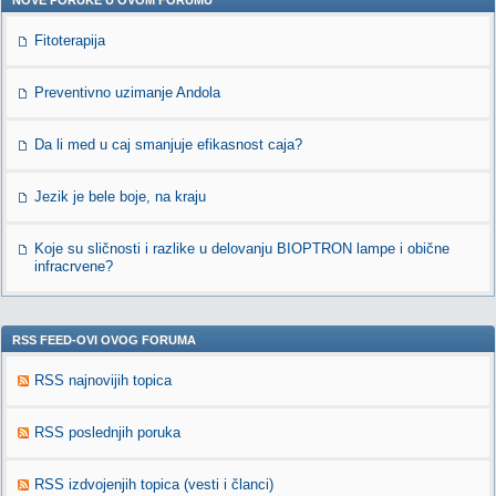
NOVE PORUKE U OVOM FORUMU
Fitoterapija
Preventivno uzimanje Andola
Da li med u caj smanjuje efikasnost caja?
Jezik je bele boje, na kraju
Koje su sličnosti i razlike u delovanju BIOPTRON lampe i obične
infracrvene?
RSS FEED-OVI OVOG FORUMA
RSS najnovijih topica
RSS poslednjih poruka
RSS izdvojenjih topica (vesti i članci)