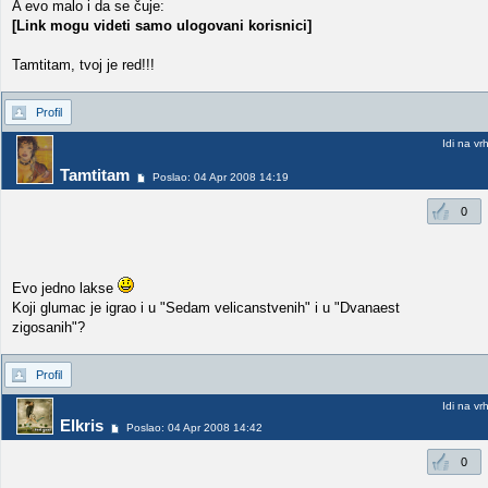
A evo malo i da se čuje:
[Link mogu videti samo ulogovani korisnici]
Tamtitam, tvoj je red!!!
Profil
Idi na vr
Tamtitam
Poslao: 04 Apr 2008 14:19
0
Evo jedno lakse
Koji glumac je igrao i u "Sedam velicanstvenih" i u "Dvanaest
zigosanih"?
Profil
Idi na vr
Elkris
Poslao: 04 Apr 2008 14:42
0