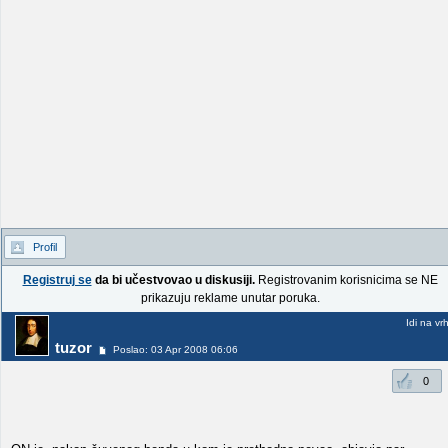
Profil
Registruj se
da bi učestvovao u diskusiji.
Registrovanim korisnicima se NE
prikazuju reklame unutar poruka.
Idi na vr
tuzor
Poslao: 03 Apr 2008 06:06
0