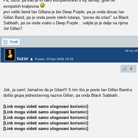
Pa, tuzor, pa kad je to tako komplikovano u toj familiji, gore od
evropskih kraljevina
prvi veliki bend Ian Gillana je bio Deep Purple, pa je onda dosao Ian
Gillan Band, pa je onda posle nekih lutanja, "poceo da izlazi" sa Black
Sabbath, pa se onda vratio u Deep Purple... valjda je je dalje sa njima.
Jel Gillan?
Profil
Idi na vr
tuzor
Poslao: 03 Apr 2008 19:59
0
Jok, ja sam! Jamačno da je Gilan!!! S tim što je posle Ian Gillan Band-a
došla grupa jednostavnog naziva Gillan, pa onda Black Sabbath...
[Link mogu videti samo ulogovani korisnici]
[Link mogu videti samo ulogovani korisnici]
[Link mogu videti samo ulogovani korisnici]
[Link mogu videti samo ulogovani korisnici]
[Link mogu videti samo ulogovani korisnici]