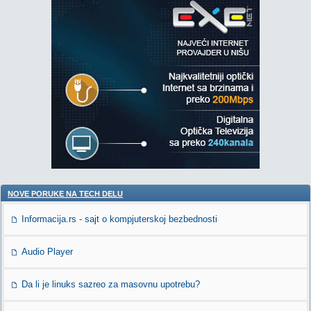
NOVE PORUKE NA TECH DELU
Informacija.rs - sajt o kompjuterskoj bezbednosti
Audio Player
Da li je linuks sazreo za masovnu upotrebu?