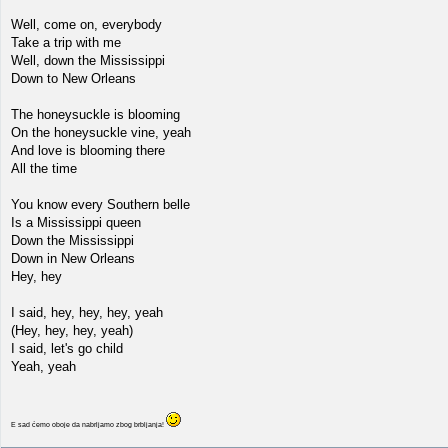
Well, come on, everybody
Take a trip with me
Well, down the Mississippi
Down to New Orleans
The honeysuckle is blooming
On the honeysuckle vine, yeah
And love is blooming there
All the time
You know every Southern belle
Is a Mississippi queen
Down the Mississippi
Down in New Orleans
Hey, hey
I said, hey, hey, hey, yeah
(Hey, hey, hey, yeah)
I said, let's go child
Yeah, yeah
E sad ćemo oboje da nabrljamo zbog brbljanja!