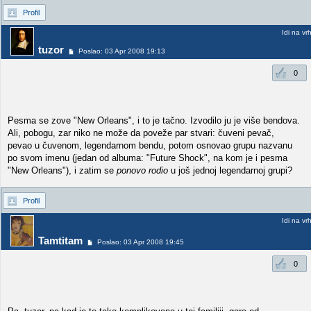
Profil
Idi na vr
tuzor
Poslao: 03 Apr 2008 19:13
0
Pesma se zove "New Orleans", i to je tačno. Izvodilo ju je više bendova.
Ali, pobogu, zar niko ne može da poveže par stvari: čuveni pevač,
pevao u čuvenom, legendarnom bendu, potom osnovao grupu nazvanu
po svom imenu (jedan od albuma: "Future Shock", na kom je i pesma
"New Orleans"), i zatim se
ponovo rodio
u još jednoj legendarnoj grupi?
Profil
Idi na vr
Tamtitam
Poslao: 03 Apr 2008 19:45
0