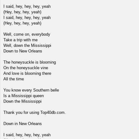
I said, hey, hey, hey, yeah
(Hey, hey, hey, yeah)
I said, hey, hey, hey, yeah
(Hey, hey, hey, yeah)
Well, come on, everybody
Take a trip with me
Well, down the Mississippi
Down to New Orleans
The honeysuckle is blooming
On the honeysuckle vine
And love is blooming there
All the time
You know every Southern belle
Is a Mississippi queen
Down the Mississippi
Thank you for using Top40db.com.
Down in New Orleans
I said, hey, hey, hey, yeah