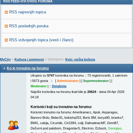
RSS FEED-OVI OVOG FORUMA
RSS najnovijih topica
RSS poslednjih poruka
RSS izdvojenjih topica (vesti i članci)
»
» Izdvojeno:
MyCity
Kultura i umetnost
Kviz: opšta kultura
Ko je trenutno na forumu
Ukupno su
5747
korisnika na forumu :: 73 registrovanih, 1 sakriven
i 5673 gosta :: [
Administrator
] [
Supermoderator
] [
Moderator
] ::
Detaljnije
Najviše korisnika na forumu ikad bilo je
20624
- dana 04 Apr 2026
04:18
Korisnici koji su trenutno na forumu:
Korisnici trenutno na forumu:
Amerikanacc
,
Apok
,
Asparagus
,
Banovo Brdo
,
Belac91
,
bokisha253
,
Boris BM
,
borya90
,
branko7
,
BWG
,
cakija
,
Cicumile
,
Ciri1994
,
colji
,
DalmatinacMF
,
Demi87
,
Dežurni pod palubom
,
DragoslavS
,
Electron
,
Ezbuck
,
Georgius
,