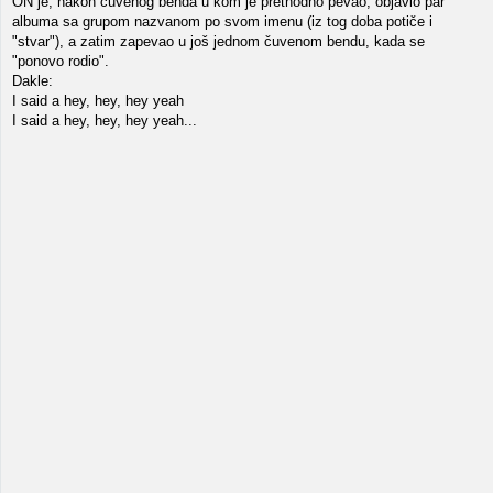
ON je, nakon čuvenog benda u kom je prethodno pevao, objavio par
albuma sa grupom nazvanom po svom imenu (iz tog doba potiče i
"stvar"), a zatim zapevao u još jednom čuvenom bendu, kada se
"ponovo rodio".
Dakle:
I said a hey, hey, hey yeah
I said a hey, hey, hey yeah...