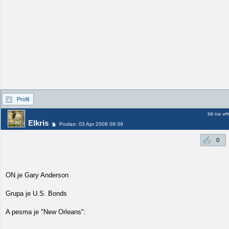
Profil
Idi na vr
Elkris
Poslao: 03 Apr 2008 09:39
0
ON je Gary Anderson
Grupa je U.S. Bonds
A pesma je "New Orleans":