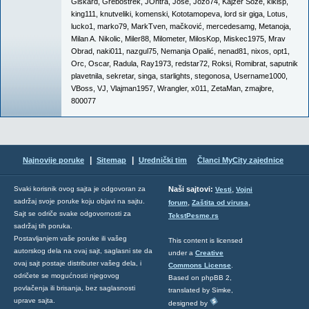
Giskard
,
Grebostrek
,
JOntra
,
Jose
,
Jozo74
,
Kajzer Soze
,
kikisp
,
king111
,
knutveliki
,
komenski
,
Kototamopeva
,
lord sir giga
,
Lotus
,
lucko1
,
marko79
,
MarkTven
,
mačković
,
mercedesamg
,
Metanoja
,
Milan A. Nikolic
,
Miler88
,
Milometer
,
MilosKop
,
Miskec1975
,
Mrav
Obrad
,
naki011
,
nazgul75
,
Nemanja Opalić
,
nenad81
,
nixos
,
opt1
,
Orc
,
Oscar
,
Radula
,
Ray1973
,
redstar72
,
Roksi
,
Romibrat
,
saputnik
plavetnila
,
sekretar
,
singa
,
starlights
,
stegonosa
,
Username1000
,
VBoss
,
VJ
,
Vlajman1957
,
Wrangler
,
x011
,
ZetaMan
,
zmajbre
,
800077
|
|
Najnovije poruke
Sitemap
Urednički tim
Članci MyCity zajednice
,
Svaki korisnik ovog sajta je odgovoran za
Naši sajtovi:
Vesti
Vojni
sadržaj svoje poruke koju objavi na sajtu.
,
,
forum
Zaštita od virusa
Sajt se odriče svake odgovornosti za
TekstPesme.rs
sadržaj tih poruka.
Postavljanjem vaše poruke ili vašeg
This content is licensed
autorskog dela na ovaj sajt, saglasni ste da
under a
Creative
ovaj sajt postaje distributer vašeg dela, i
Commons License
.
odričete se mogućnosti njegovog
Based on phpBB 2,
povlačenja ili brisanja, bez saglasnosti
translated by Simke,
uprave sajta.
designed by