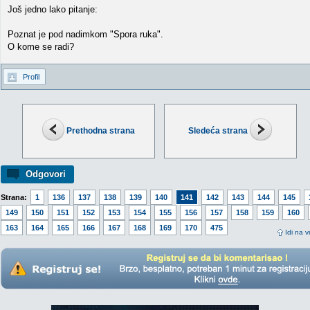
Još jedno lako pitanje:
Poznat je pod nadimkom "Spora ruka".
O kome se radi?
Profil
Prethodna strana
Sledeća strana
Odgovori
Strana:
1
136
137
138
139
140
141
142
143
144
145
149
150
151
152
153
154
155
156
157
158
159
160
163
164
165
166
167
168
169
170
475
Idi na v