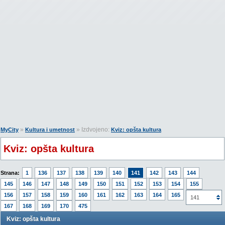
»
» Izdvojeno:
MyCity
Kultura i umetnost
Kviz: opšta kultura
Kviz: opšta kultura
Strana:
1
136
137
138
139
140
141
142
143
144
145
146
147
148
149
150
151
152
153
154
155
156
157
158
159
160
161
162
163
164
165
166
141
167
168
169
170
475
Kviz: opšta kultura