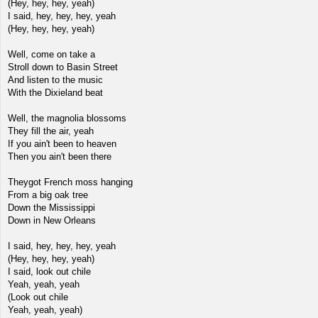
(Hey, hey, hey, yeah)
I said, hey, hey, hey, yeah
(Hey, hey, hey, yeah)
Well, come on take a
Stroll down to Basin Street
And listen to the music
With the Dixieland beat
Well, the magnolia blossoms
They fill the air, yeah
If you ain't been to heaven
Then you ain't been there
Theygot French moss hanging
From a big oak tree
Down the Mississippi
Down in New Orleans
I said, hey, hey, hey, yeah
(Hey, hey, hey, yeah)
I said, look out chile
Yeah, yeah, yeah
(Look out chile
Yeah, yeah, yeah)