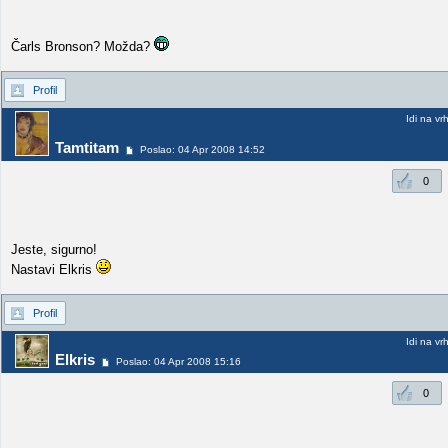
Čarls Bronson? Možda?
Profil
Idi na vr
Tamtitam
Poslao: 04 Apr 2008 14:52
0
Jeste, sigurno!
Nastavi Elkris
Profil
Idi na vr
Elkris
Poslao: 04 Apr 2008 15:16
0