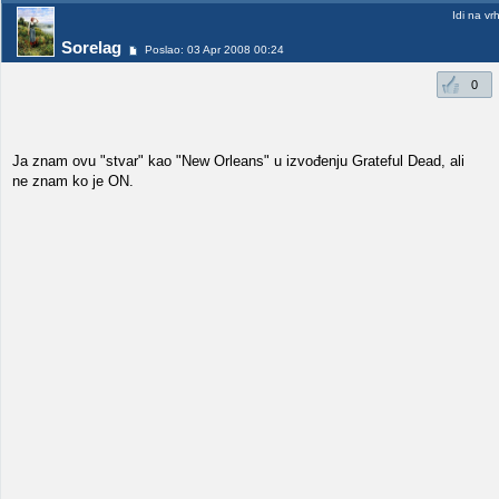
Idi na vr
Sorelag
Poslao: 03 Apr 2008 00:24
0
Ja znam ovu "stvar" kao "New Orleans" u izvođenju Grateful Dead, ali
ne znam ko je ON.