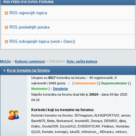
RSS FEED-OVI OVOG FORUMA
RSS najnovijih topica
RSS poslednjih poruka
RSS izdvojenjih topica (vesti i članci)
»
» Izdvojeno:
MyCity
Kultura i umetnost
Kviz: opšta kultura
Ko je trenutno na forumu
Ukupno su
6517
korisnika na forumu :: 40 registrovanih, 8
sakrivenih i 6469 gosta :: [
Administrator
] [
Supermoderator
] [
Moderator
] ::
Detaljnije
Najviše korisnika na forumu ikad bilo je
20624
- dana 04 Apr 2026
04:18
Korisnici koji su trenutno na forumu:
Korisnici trenutno na forumu:
357magnum
,
ALFASPORTIVO
,
annon
,
BaneM75
,
Betta
,
Borkanović
,
brundo65
,
Denaya
,
DENIRO
,
djboj
,
Dolinc
,
DovlaODR
,
Dzoni2412
,
EVIDENTICAR
,
Flotikius
,
Homislav
,
IQ116
,
Komder
,
komsija1
,
luka35
,
m0nstrum_
,
MDrasko
,
mirkoro
,