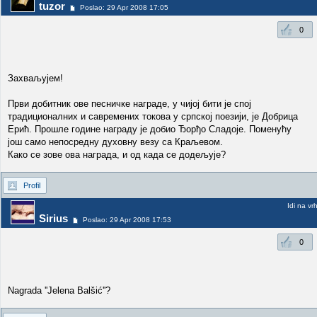
tuzor
Poslao: 29 Apr 2008 17:05
0
Захваљујем!
Први добитник ове песничке награде, у чијој бити је спој
традиционалних и савремених токова у српској поезији, је Добрица
Ерић. Прошле године награду је добио Ђорђо Сладоје. Поменућу
још само непосредну духовну везу са Краљевом.
Како се зове ова награда, и од када се додељује?
Profil
Idi na vr
Sirius
Poslao: 29 Apr 2008 17:53
0
Nagrada ''Jelena Balšić''?