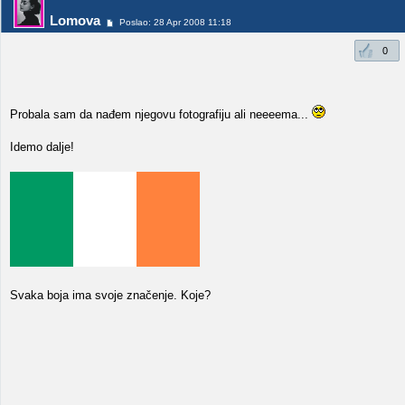
Lomova
Poslao: 28 Apr 2008 11:18
0
Probala sam da nađem njegovu fotografiju ali neeeema...
Idemo dalje!
Svaka boja ima svoje značenje. Koje?