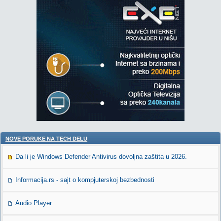
NOVE PORUKE NA TECH DELU
Da li je Windows Defender Antivirus dovoljna zaštita u 2026.
Informacija.rs - sajt o kompjuterskoj bezbednosti
Audio Player