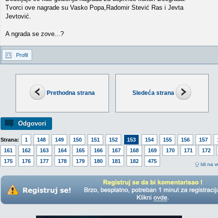
Tvorci ove nagrade su Vasko Popa,Radomir Stević Ras i Jevta
Jevtović.
A ngrada se zove...?
Profil
Prethodna strana
Sledeća strana
Odgovori
Strana:
1
148
149
150
151
152
153
154
155
156
157
161
162
163
164
165
166
167
168
169
170
171
172
175
176
177
178
179
180
181
182
475
Idi na v