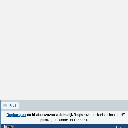
Profil
Registruj se
da bi učestvovao u diskusiji.
Registrovanim korisnicima se NE
prikazuju reklame unutar poruka.
Idi na vr