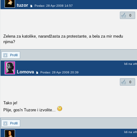
tuzor
Poslao: 28 Apr 2008 14:57
0
Zelena za katolike, narandžasta za protestante, a bela za mir među
njima?
Profil
Idi na vr
Lomova
Poslao: 28 Apr 2008 20:39
0
Tako je!
Plije, gos'n Tuzore i izvolite...
Profil
Idi na vr