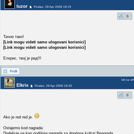
tuzor
Poslao: 29 Apr 2008 19:15
0
Тачно тако!
[Link mogu videti samo ulogovani korisnici]
[Link mogu videti samo ulogovani korisnici]
Елкрис, твој је ред!!!
Profil
Idi na vr
Elkris
Poslao: 29 Apr 2008 19:30
0
Ako je red red je.
Ostajemo kod nagrada:
Dodeljuje se kao godišnja nagrada za doprinos kulturi Beograda.