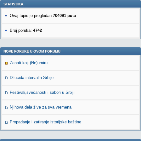
STATISTIKA
Ovaj topic je pregledan
704091 puta
Broj poruka:
4742
NOVE PORUKE U OVOM FORUMU
Zanati koji (Ne)umiru
Dilucida intervalla Srbije
Festivali,svečanosti i sabori u Srbiji
Njihova dela žive za sva vremena
Propadanje i zatiranje istorijske baštine