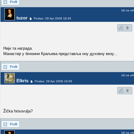
Profil
Idi na vr
tuzor
Poslao: 29 Apr 2008 18:45
0
Није та награда.
Манастир у близини Краљева представља ону духовну везу...
Profil
Idi na vr
Elkris
Poslao: 29 Apr 2008 19:06
0
Žička hrisovulja?
Profil
Idi na vr