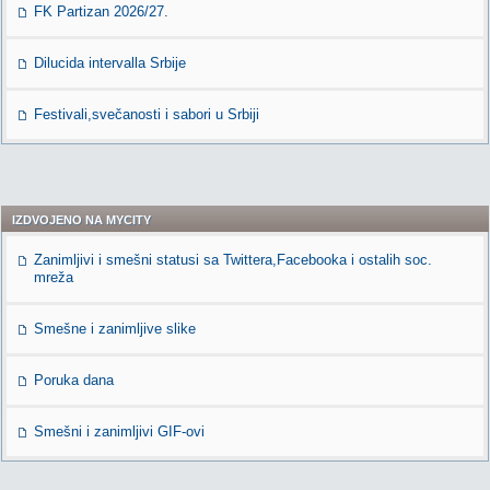
FK Partizan 2026/27.
Dilucida intervalla Srbije
Festivali,svečanosti i sabori u Srbiji
IZDVOJENO NA MYCITY
Zanimljivi i smešni statusi sa Twittera,Facebooka i ostalih soc.
mreža
Smešne i zanimljive slike
Poruka dana
Smešni i zanimljivi GIF-ovi