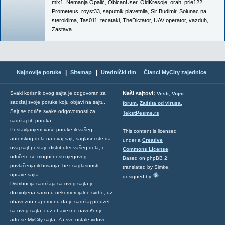
mix1
,
Nemanja Opalić
,
ObicanUser
,
OldKresoje
,
orah
,
prle122
,
Prometeus
,
royst33
,
saputnik plavetnila
,
Sir Budimir
,
Solunac na
steroidima
,
Tas011
,
tecataki
,
TheDictator
,
UAV operator
,
vazduh
,
Zastava
|
|
Najnovije poruke
Sitemap
Urednički tim
Članci MyCity zajednice
,
Svaki korisnik ovog sajta je odgovoran za
Naši sajtovi:
Vesti
Vojni
sadržaj svoje poruke koju objavi na sajtu.
,
,
forum
Zaštita od virusa
Sajt se odriče svake odgovornosti za
TekstPesme.rs
sadržaj tih poruka.
Postavljanjem vaše poruke ili vašeg
This content is licensed
autorskog dela na ovaj sajt, saglasni ste da
under a
Creative
ovaj sajt postaje distributer vašeg dela, i
Commons License
.
odričete se mogućnosti njegovog
Based on phpBB 2,
povlačenja ili brisanja, bez saglasnosti
translated by Simke,
uprave sajta.
designed by
Distribucija sadržaja sa ovog sajta je
dozvoljena samo u nekomercijalne svrhe, uz
obaveznu napomenu da je sadržaj preuzet
sa ovog sajta, i uz obavezno navođenje
adrese MyCity sajta. Za sve ostale vidove