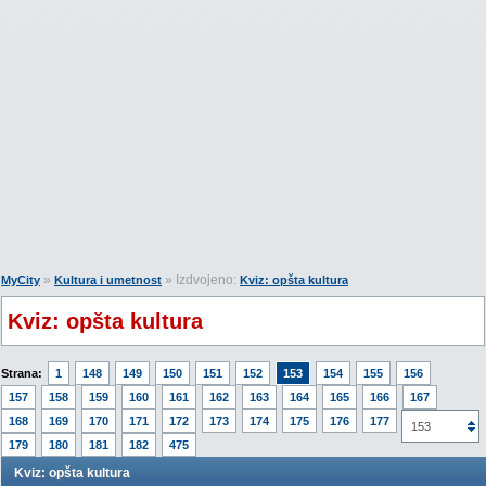
»
» Izdvojeno:
MyCity
Kultura i umetnost
Kviz: opšta kultura
Kviz: opšta kultura
Strana:
1
148
149
150
151
152
153
154
155
156
157
158
159
160
161
162
163
164
165
166
167
168
169
170
171
172
173
174
175
176
177
178
153
179
180
181
182
475
Kviz: opšta kultura