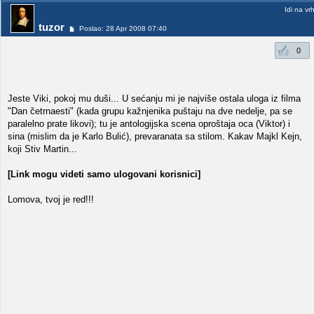
Idi na vr
tuzor
Poslao: 28 Apr 2008 07:40
0
Jeste Viki, pokoj mu duši... U sećanju mi je najviše ostala uloga iz filma
"Dan četrnaesti" (kada grupu kažnjenika puštaju na dve nedelje, pa se
paralelno prate likovi); tu je antologijska scena oproštaja oca (Viktor) i
sina (mislim da je Karlo Bulić), prevaranata sa stilom. Kakav Majkl Kejn,
koji Stiv Martin...
[Link mogu videti samo ulogovani korisnici]
Lomova, tvoj je red!!!