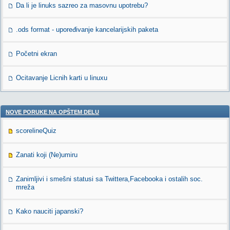
Da li je linuks sazreo za masovnu upotrebu?
.ods format - upoređivanje kancelarijskih paketa
Početni ekran
Ocitavanje Licnih karti u linuxu
NOVE PORUKE NA OPŠTEM DELU
scorelineQuiz
Zanati koji (Ne)umiru
Zanimljivi i smešni statusi sa Twittera,Facebooka i ostalih soc.
mreža
Kako nauciti japanski?