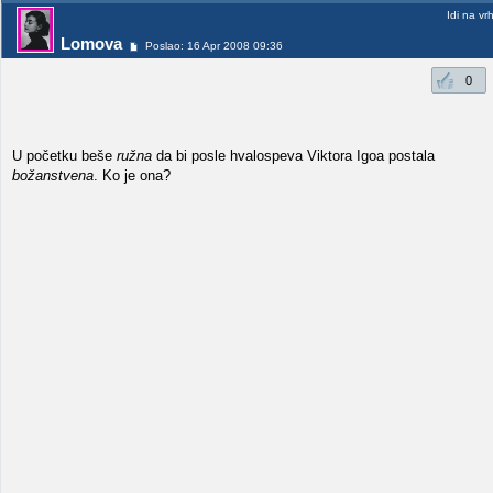
Idi na vr
Lomova
Poslao: 16 Apr 2008 09:36
0
U početku beše
ružna
da bi posle hvalospeva Viktora Igoa postala
božanstvena
. Ko je ona?