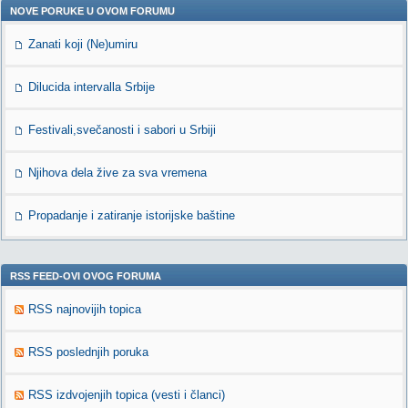
NOVE PORUKE U OVOM FORUMU
Zanati koji (Ne)umiru
Dilucida intervalla Srbije
Festivali,svečanosti i sabori u Srbiji
Njihova dela žive za sva vremena
Propadanje i zatiranje istorijske baštine
RSS FEED-OVI OVOG FORUMA
RSS najnovijih topica
RSS poslednjih poruka
RSS izdvojenjih topica (vesti i članci)