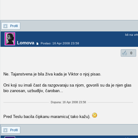
Profil
Idi na vr
Lomova
Poslao: 16 Apr 2008 23:58
0
Ne. Tajanstvena je bila živa kada je Viktor o njoj pisao.
Oni koji su imali čast da razgovaraju sa njom, govorili su da je njen glas
bio zanosan, uzbudljiv, čaroban...
Dopuna: 16 Apr 2008 23:58
Pred Teslu bacila čipkanu maramicu( tako kažu).
Profil