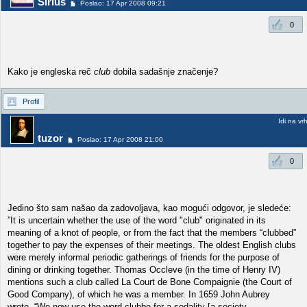
Sirius
Poslao: 17 Apr 2008 09:21
0
Kako je engleska reč
club
dobila sadašnje značenje?
Profil
Idi na vr
tuzor
Poslao: 17 Apr 2008 21:00
0
Jedino što sam našao da zadovoljava, kao mogući odgovor, je sledeće:
”It is uncertain whether the use of the word "club" originated in its
meaning of a knot of people, or from the fact that the members “clubbed”
together to pay the expenses of their meetings. The oldest English clubs
were merely informal periodic gatherings of friends for the purpose of
dining or drinking together. Thomas Occleve (in the time of Henry IV)
mentions such a club called La Court de Bone Compaignie (the Court of
Good Company), of which he was a member. In 1659 John Aubrey
wrote, “We now use the word clubbe for a sodality [a society,