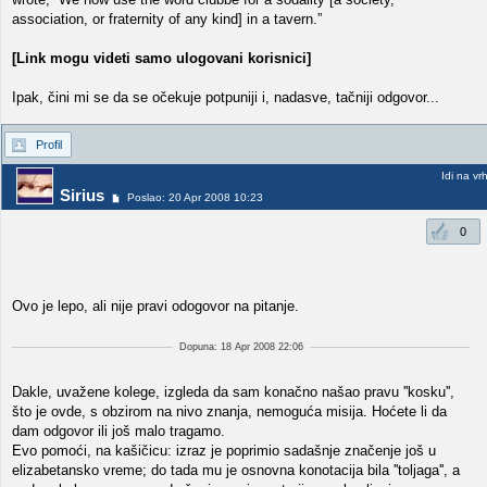
association, or fraternity of any kind] in a tavern.”
[Link mogu videti samo ulogovani korisnici]
Ipak, čini mi se da se očekuje potpuniji i, nadasve, tačniji odgovor...
Profil
Idi na vr
Sirius
Poslao: 20 Apr 2008 10:23
0
Ovo je lepo, ali nije pravi odogovor na pitanje.
Dopuna: 18 Apr 2008 22:06
Dakle, uvažene kolege, izgleda da sam konačno našao pravu ''kosku'',
što je ovde, s obzirom na nivo znanja, nemoguća misija. Hoćete li da
dam odgovor ili još malo tragamo.
Evo pomoći, na kašičicu: izraz je poprimio sadašnje značenje još u
elizabetansko vreme; do tada mu je osnovna konotacija bila ''toljaga'', a