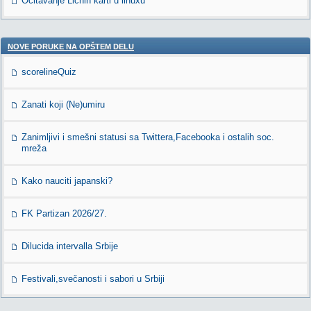
Ocitavanje Licnih karti u linuxu
NOVE PORUKE NA OPŠTEM DELU
scorelineQuiz
Zanati koji (Ne)umiru
Zanimljivi i smešni statusi sa Twittera,Facebooka i ostalih soc.
mreža
Kako nauciti japanski?
FK Partizan 2026/27.
Dilucida intervalla Srbije
Festivali,svečanosti i sabori u Srbiji