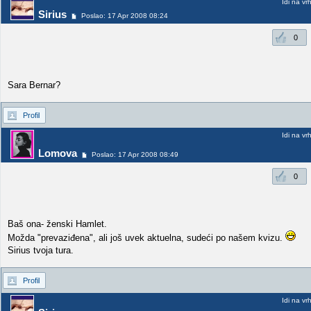
Idi na vr
Sirius
Poslao: 17 Apr 2008 08:24
0
Sara Bernar?
Profil
Idi na vr
Lomova
Poslao: 17 Apr 2008 08:49
0
Baš ona- ženski Hamlet.
Možda "prevaziđena", ali još uvek aktuelna, sudeći po našem kvizu.
Sirius tvoja tura.
Profil
Idi na vr