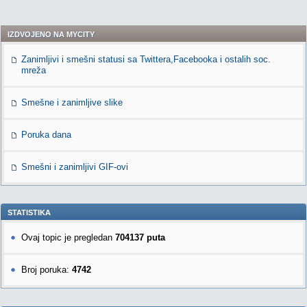
IZDVOJENO NA MYCITY
Zanimljivi i smešni statusi sa Twittera,Facebooka i ostalih soc.
mreža
Smešne i zanimljive slike
Poruka dana
Smešni i zanimljivi GIF-ovi
STATISTIKA
Ovaj topic je pregledan
704137 puta
Broj poruka:
4742