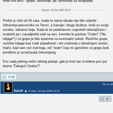
onda vrlo brzo - grupa, udruženje, pa i prostorija za okupljanje.
Dopuna: 20 Apr 2008 10:23
Prošlo je više od 24 sata, mada to nama nikada nije bilo orijentir.
Udruženja prevoznika na Temzi, a kasnije i druga društva, imali su svoje
oznake, odnosno boje. Kada bi se predstavnici suprotnih tabora(često i
rivalskih pa i zavadjenih) sreli na reci, kormilar bi povikao ''Clubs!'' (''Na
toljage!'') i ta grupa je bila spremna za eventualni sukob. Različite grupe,
različite toljage kao znak pripadnosti i eto značenja u današnjem smislu.
Inače, kad sam već kod toga, reč ''team'' koju mi goristimo za grupu ljudi
prvobitno je označavala četvoropreg.
Evo sada jednog nešto lakšeg pitanja: gde je kod nas izvedena prvi put
drama ''Čekajući Godoa''?
Profil
Idi na vr
tuzor
Poslao: 20 Apr 2008 10:51
0