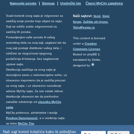
|
|
Najnovije poruke
Sitemap
Urednički tim
Članci MyCity zajednice
,
Svaki korisnik ovog sajta je odgovoran za
Naši sajtovi:
Vesti
Vojni
sadržaj svoje poruke koju objavi na sajtu.
,
,
forum
Zaštita od virusa
Sajt se odriče svake odgovornosti za
TekstPesme.rs
sadržaj tih poruka.
Postavljanjem vaše poruke ili vašeg
This content is licensed
autorskog dela na ovaj sajt, saglasni ste da
under a
Creative
ovaj sajt postaje distributer vašeg dela, i
Commons License
.
odričete se mogućnosti njegovog
Based on phpBB 2,
povlačenja ili brisanja, bez saglasnosti
translated by Simke,
uprave sajta.
designed by
Distribucija sadržaja sa ovog sajta je
dozvoljena samo u nekomercijalne svrhe, uz
obaveznu napomenu da je sadržaj preuzet
sa ovog sajta, i uz obavezno navođenje
adrese MyCity sajta. Za sve ostale vidove
distribucije obavezni ste da prethodno
zatražite odobrenje od
vlasnika MyCity
sajta
.
MyCity pokrenuo, administrira i razvija
Predrag Damnjanović
, a o uređenju sajta
se brine
MyCity Tim
.
Ukoliko želite da nas kontaktirate kliknite
Naš sajt koristi kolačiće kako bi poboljšao