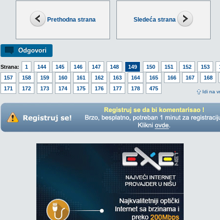
Prethodna strana
Sledeća strana
Odgovori
Strana:
1
144
145
146
147
148
149
150
151
152
153
157
158
159
160
161
162
163
164
165
166
167
168
171
172
173
174
175
176
177
178
475
Idi na v