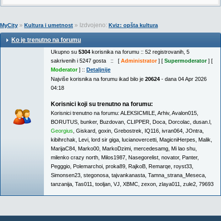
»
» Izdvojeno:
MyCity
Kultura i umetnost
Kviz: opšta kultura
Ko je trenutno na forumu
Ukupno su
5304
korisnika na forumu :: 52 registrovanih, 5
sakrivenih i 5247 gosta :: [
Administrator
] [
Supermoderator
] [
Moderator
] ::
Detaljnije
Najviše korisnika na forumu ikad bilo je
20624
- dana 04 Apr 2026
04:18
Korisnici koji su trenutno na forumu:
Korisnici trenutno na forumu:
ALEKSICMILE
,
Arhiv
,
Avalon015
,
BORUTUS
,
bunker
,
Buzdovan
,
CLIPPER
,
Doca
,
Dorcolac
,
dusan.l
,
Georgius
,
Giskard
,
goxin
,
Grebostrek
,
IQ116
,
ivran064
,
JOntra
,
kibihrchak
,
Levi
,
lord sir giga
,
lucianovercetti
,
MagicniHerpes
,
Malik
,
MarijaC84
,
Marko00
,
MarkoDzimi
,
mercedesamg
,
Mi lao shu
,
milenko crazy north
,
Milos1987
,
Nasegorelist
,
novator
,
Panter
,
Pegggio
,
Polemarchoi
,
proka89
,
RajkoB
,
Remarqe
,
royst33
,
Simonsen23
,
stegonosa
,
tajvankanasta
,
Tamna_strana_Meseca
,
tanzanija
,
Tas011
,
tooljan
,
VJ
,
XBMC
,
zexon
,
zlaya011
,
zule2
,
79693