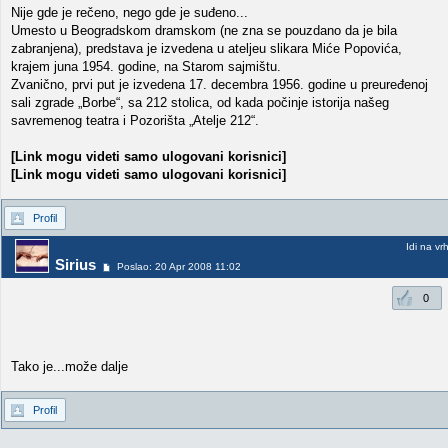
Nije gde je rečeno, nego gde je suđeno...
Umesto u Beogradskom dramskom (ne zna se pouzdano da je bila
zabranjena), predstava je izvedena u ateljeu slikara Miće Popovića,
krajem juna 1954. godine, na Starom sajmištu.
Zvanično, prvi put je izvedena 17. decembra 1956. godine u preuređenoj
sali zgrade „Borbe“, sa 212 stolica, od kada počinje istorija našeg
savremenog teatra i Pozorišta „Atelje 212“.
[Link mogu videti samo ulogovani korisnici]
[Link mogu videti samo ulogovani korisnici]
Profil
Idi na vr
Sirius
Poslao: 20 Apr 2008 11:02
0
Tako je...može dalje
Profil