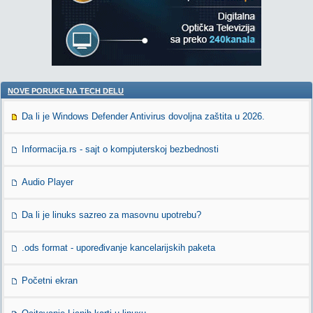
NOVE PORUKE NA TECH DELU
Da li je Windows Defender Antivirus dovoljna zaštita u 2026.
Informacija.rs - sajt o kompjuterskoj bezbednosti
Audio Player
Da li je linuks sazreo za masovnu upotrebu?
.ods format - upoređivanje kancelarijskih paketa
Početni ekran