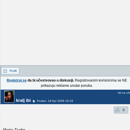
Profil
Registruj se
da bi učestvovao u diskusiji.
Registrovanim korisnicima se NE
prikazuju reklame unutar poruka.
Idi na vr
kralj ibi
Poslao: 16 Apr 2008 16:18
0
Marija Tjudor.