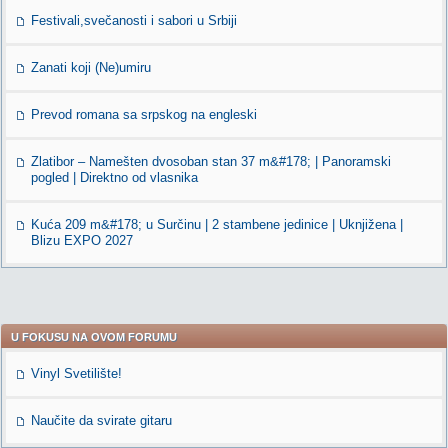
Festivali,svečanosti i sabori u Srbiji
Zanati koji (Ne)umiru
Prevod romana sa srpskog na engleski
Zlatibor – Namešten dvosoban stan 37 m&#178; | Panoramski
pogled | Direktno od vlasnika
Kuća 209 m&#178; u Surčinu | 2 stambene jedinice | Uknjižena |
Blizu EXPO 2027
U FOKUSU NA OVOM FORUMU
Vinyl Svetilište!
Naučite da svirate gitaru