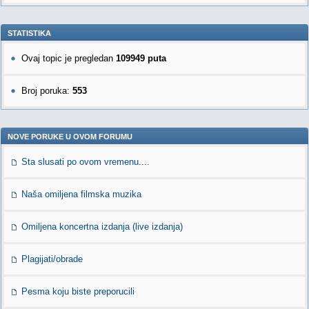
STATISTIKA
Ovaj topic je pregledan
109949 puta
Broj poruka:
553
NOVE PORUKE U OVOM FORUMU
Sta slusati po ovom vremenu....
Naša omiljena filmska muzika
Omiljena koncertna izdanja (live izdanja)
Plagijati/obrade
Pesma koju biste preporucili