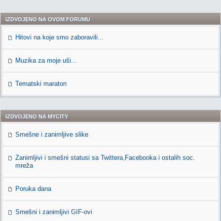
IZDVOJENO NA OVOM FORUMU
Hitovi na koje smo zaboravili...
Muzika za moje uši...
Tematski maraton
IZDVOJENO NA MYCITY
Smešne i zanimljive slike
Zanimljivi i smešni statusi sa Twittera,Facebooka i ostalih soc.
mreža
Poruka dana
Smešni i zanimljivi GIF-ovi