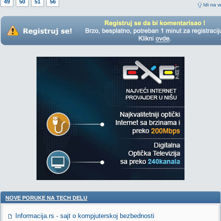
49
50
51
56
Idi na v
NOVE PORUKE NA TECH DELU
Informacija.rs - sajt o kompjuterskoj bezbednosti