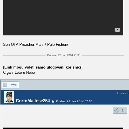
Son Of A Preacher Man -/ Pulp Fiction/
Dopuna: 20 Jan 2014 21:33
[Link mogu videti samo ulogovani korisnici]
Cigani Lete u Nebo
Profil
Idi na vr
CortoMaltese254
Poslao: 21 Jan 2014 07:04
1