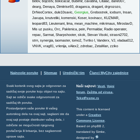
belov
,
bojcistv
,
bokicacar
,
Bubimir
,
cavatina
,
Citalac
,
dane007
,
dearg
,
Denaya
,
Dimitrise93
,
draganca
,
draganl
,
drgrozozo
,
DrNeoCortex
,
dule10savic
,
Georgius
,
Grebostrek
,
iceburn
,
Insan
,
Jaxupa
,
knutveliki
,
komenski
,
Koser
,
kovinacc
,
KUZMAR
,
leopard83
,
Lieutenant
,
lima
,
mean_machine
,
mikrimaus
,
MiroslavD
,
Mis uz pusku
,
Orc
,
Paklenica
,
pein
,
Permaldar
,
Radio operater
,
repac
,
Sarmat
,
Sharpshooter
,
skok
,
Stevan Visoki
,
strasni2702
,
strn
,
synergia
,
taomaster
,
tomo2
,
Tvrtko I
,
Vanderx
,
VJ
,
vladaa012
,
VNVK
,
vrag81
,
vrlenija
,
xAlex2
,
zdrebac
,
ZetaMan
,
zziko
|
|
Najnovije poruke
Sitemap
Urednički tim
Članci MyCity zajednice
,
Svaki korisnik ovog sajta je odgovoran za
Naši sajtovi:
Vesti
Vojni
sadržaj svoje poruke koju objavi na sajtu.
,
,
forum
Zaštita od virusa
Sajt se odriče svake odgovornosti za
TekstPesme.rs
sadržaj tih poruka.
Postavljanjem vaše poruke ili vašeg
This content is licensed
autorskog dela na ovaj sajt, saglasni ste da
under a
Creative
ovaj sajt postaje distributer vašeg dela, i
Commons License
.
odričete se mogućnosti njegovog
Based on phpBB 2,
povlačenja ili brisanja, bez saglasnosti
translated by Simke,
uprave sajta.
designed by