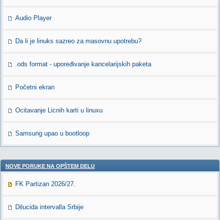
Audio Player
Da li je linuks sazreo za masovnu upotrebu?
.ods format - upoređivanje kancelarijskih paketa
Početni ekran
Ocitavanje Licnih karti u linuxu
Samsung upao u bootloop
NOVE PORUKE NA OPŠTEM DELU
FK Partizan 2026/27.
Dilucida intervalla Srbije