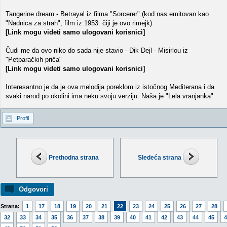
Tangerine dream - Betrayal iz filma "Sorcerer" (kod nas emitovan kao
"Nadnica za strah", film iz 1953. čiji je ovo rimejk)
[Link mogu videti samo ulogovani korisnici]
Čudi me da ovo niko do sada nije stavio - Dik Dejl - Misirlou iz
"Petparačkih priča"
[Link mogu videti samo ulogovani korisnici]
Interesantno je da je ova melodija poreklom iz istočnog Mediterana i da
svaki narod po okolini ima neku svoju verziju. Naša je "Lela vranjanka".
Profil
Prethodna strana
Sledeća strana
Odgovori
Strana:
1
17
18
19
20
21
22
23
24
25
26
27
28
32
33
34
35
36
37
38
39
40
41
42
43
44
45
4