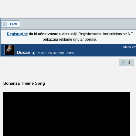
Profil
Registruj se
da bi učestvovao u diskusiji.
Registrovanim korisnicima se NE
prikazuju reklame unutar poruka.
Idi na vr
Dusan
Poslao: 24 Dec 2013 08:03
2
Bonanza Theme Song