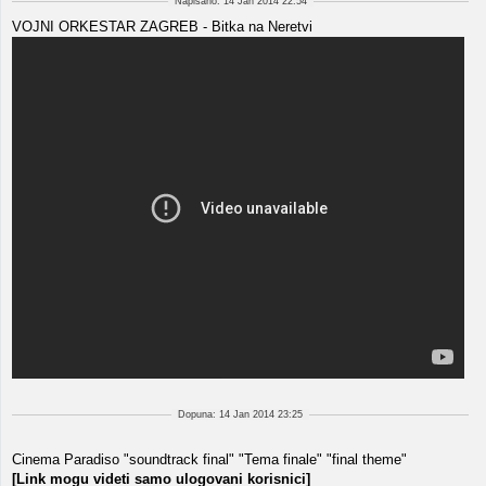
Napisano: 14 Jan 2014 22:54
VOJNI ORKESTAR ZAGREB - Bitka na Neretvi
Dopuna: 14 Jan 2014 23:25
Cinema Paradiso "soundtrack final" "Tema finale" "final theme"
[Link mogu videti samo ulogovani korisnici]