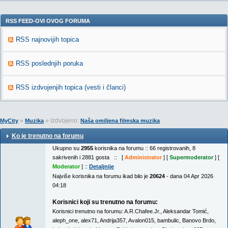
RSS FEED-OVI OVOG FORUMA
RSS najnovijih topica
RSS poslednjih poruka
RSS izdvojenjih topica (vesti i članci)
»
» Izdvojeno:
MyCity
Muzika
Naša omiljena filmska muzika
Ko je trenutno na forumu
Ukupno su
2955
korisnika na forumu :: 66 registrovanih, 8
sakrivenih i 2881 gosta :: [
Administrator
] [
Supermoderator
] [
Moderator
] ::
Detaljnije
Najviše korisnika na forumu ikad bilo je
20624
- dana 04 Apr 2026
04:18
Korisnici koji su trenutno na forumu:
Korisnici trenutno na forumu:
A.R.Chafee.Jr.
,
Aleksandar Tomić
,
aleph_one
,
alex71
,
Andrija357
,
Avalon015
,
bambulic
,
Banovo Brdo
,