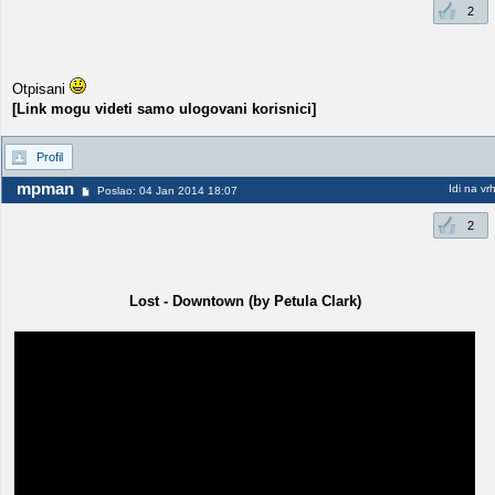
2
Otpisani
[Link mogu videti samo ulogovani korisnici]
Profil
mpman
Idi na vr
Poslao: 04 Jan 2014 18:07
2
Lost - Downtown (by Petula Clark)