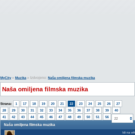
»
» Izdvojeno:
MyCity
Muzika
Naša omiljena filmska muzika
Naša omiljena filmska muzika
Strana:
1
17
18
19
20
21
22
23
24
25
26
27
28
29
30
31
32
33
34
35
36
37
38
39
40
41
42
43
44
45
46
47
48
49
50
51
56
22
Naša omiljena filmska muzika
Idi na vr