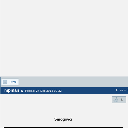
Profil
mpman
Idi na vr
Poslao: 24 Dec 2013 09:22
3
Smogovci