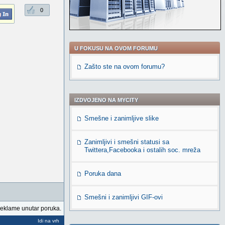
0
U FOKUSU NA OVOM FORUMU
Zašto ste na ovom forumu?
IZDVOJENO NA MYCITY
Smešne i zanimljive slike
Zanimljivi i smešni statusi sa
Twittera,Facebooka i ostalih soc. mreža
Poruka dana
Smešni i zanimljivi GIF-ovi
reklame unutar poruka.
Idi na vrh