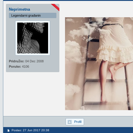
Neprimetna
Legendarni građanin
Pridružio:
04 Dec 2008
Poruke:
4106
Profil
Poslao: 27 Jun 2017 20:38