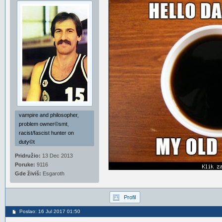
vampire and philosopher,
problem owner©smt,
racist/fascist hunter on
duty©t
Pridružio:
13 Dec 2013
Poruke:
9116
Gde živiš:
Esgaroth
Profil
Poslao: 16 Jul 2017 01:50