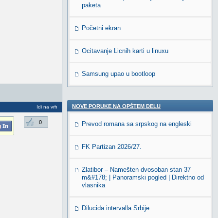
paketa
Početni ekran
Ocitavanje Licnih karti u linuxu
Samsung upao u bootloop
NOVE PORUKE NA OPŠTEM DELU
Idi na vrh
0
Prevod romana sa srpskog na engleski
FK Partizan 2026/27.
Zlatibor – Namešten dvosoban stan 37
m&#178; | Panoramski pogled | Direktno od
vlasnika
Dilucida intervalla Srbije