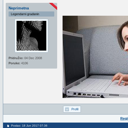
Neprimetna
Legendarni građanin
Pridružio:
04 Dec 2008
Poruke:
4106
Profil
Regi
Poslao: 18 Jun 2017 07:36