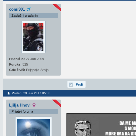
comi991
Zaslužni građanin
Pridružio:
27 Jun 2009
Poruke:
525
Gde živiš:
Prijepolje-Srbija
Profil
Poslao: 29 Jun 2017 05:00
Ljilja Hnovi
Prijatelj foruma