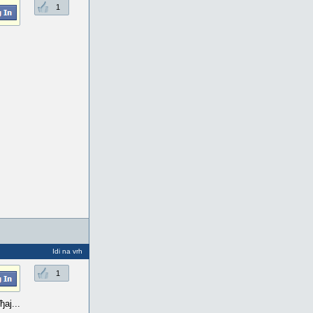
1
Idi na vrh
1
ај...