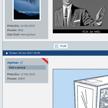
Pridružio:
14 Okt 2012
Poruke:
3611
Gde živiš:
Herceg Novi
Profil
Poslao: 29 Jun 2017 16:55
mpman
Mod u pemziji
Pridružio:
12 Okt 2010
Poruke:
10947