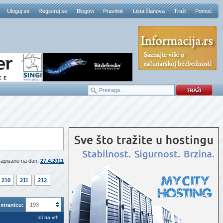
Uloguj se
Registruj se
Blogovi
Pravilnik
Lista članova
Traži
Pomoć
apisano na dan:
27.4.2011
210
211
212
193
stranicu:
Idi na vrh