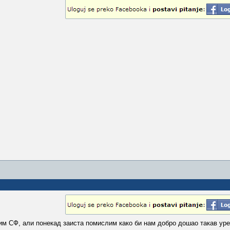
лим СФ, али понекад заиста помислим како би нам добро дошао такав уређ