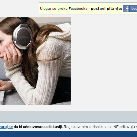
struj se
da bi učestvovao u diskusiji.
Registrovanim korisnicima se NE prikazuju 