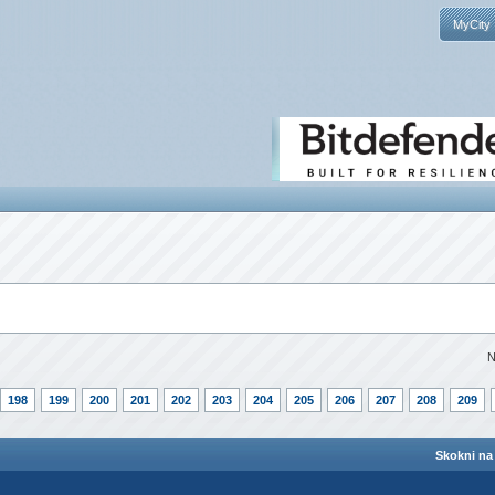
MyCity
N
198
199
200
201
202
203
204
205
206
207
208
209
Skokni na 