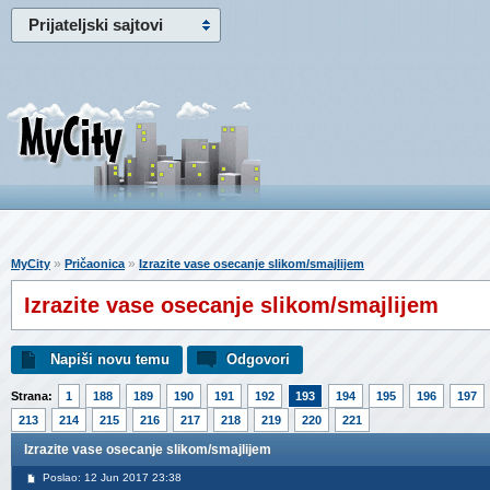
Prijateljski sajtovi
»
»
MyCity
Pričaonica
Izrazite vase osecanje slikom/smajlijem
Izrazite vase osecanje slikom/smajlijem
Napiši novu temu
Odgovori
Strana:
1
188
189
190
191
192
193
194
195
196
197
213
214
215
216
217
218
219
220
221
Izrazite vase osecanje slikom/smajlijem
Poslao: 12 Jun 2017 23:38