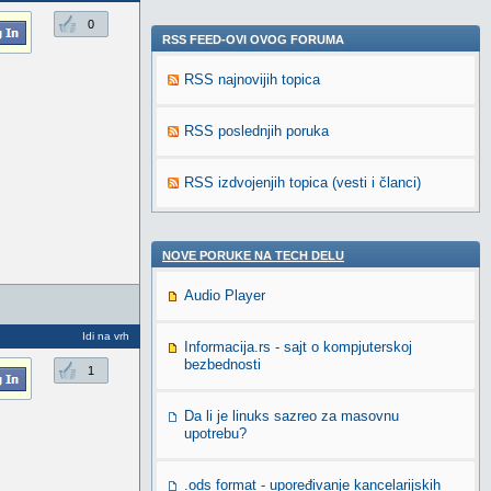
0
RSS FEED-OVI OVOG FORUMA
RSS najnovijih topica
RSS poslednjih poruka
RSS izdvojenjih topica (vesti i članci)
NOVE PORUKE NA TECH DELU
Audio Player
Idi na vrh
Informacija.rs - sajt o kompjuterskoj
bezbednosti
1
Da li je linuks sazreo za masovnu
upotrebu?
.ods format - upoređivanje kancelarijskih