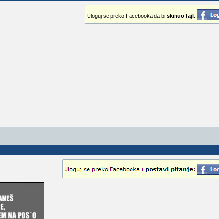
Uloguj se preko Facebooka da bi
skinuo fajl
: