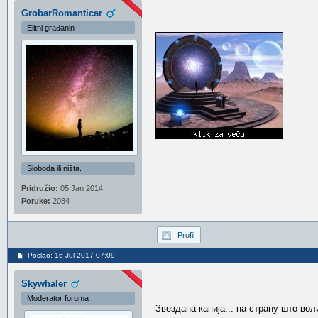
GrobarRomanticar
Elitni građanin
Sloboda ili ništa.
Pridružio:
05 Jan 2014
Poruke:
2084
Profil
Poslao: 16 Jul 2017 07:09
Skywhaler
Moderator foruma
Звездана капија... на страну што во