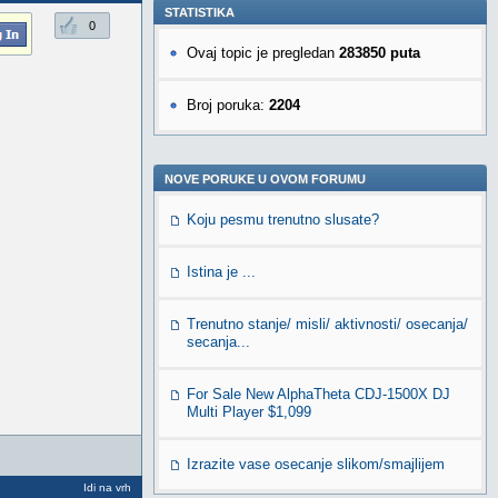
STATISTIKA
0
Ovaj topic je pregledan
283850 puta
Broj poruka:
2204
NOVE PORUKE U OVOM FORUMU
Koju pesmu trenutno slusate?
Istina je ...
Trenutno stanje/ misli/ aktivnosti/ osecanja/
secanja...
For Sale New AlphaTheta CDJ-1500X DJ
Multi Player $1,099
Izrazite vase osecanje slikom/smajlijem
Idi na vrh