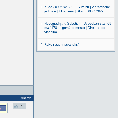
Kuća 209 m&#178; u Surčinu | 2 stambene
jedinice | Uknjižena | Blizu EXPO 2027
Novogradnja u Subotici – Dvosoban stan 68
m&#178; + garažno mesto | Direktno od
vlasnika
Kako nauciti japanski?
Idi na vrh
1