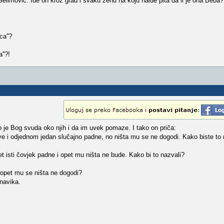
elimović. Ide on kroz grad i svaku ženu na koju naiđe pita da li je ona Beba
ca''?
''?!
o je Bog svuda oko njih i da im uvek pomaze. I tako on priča:
crkve i odjednom jedan slučajno padne, no ništa mu se ne dogodi. Kako biste to
et isti čovjek padne i opet mu ništa ne bude. Kako bi to nazvali?
 i opet mu se ništa ne dogodi?
 navika.