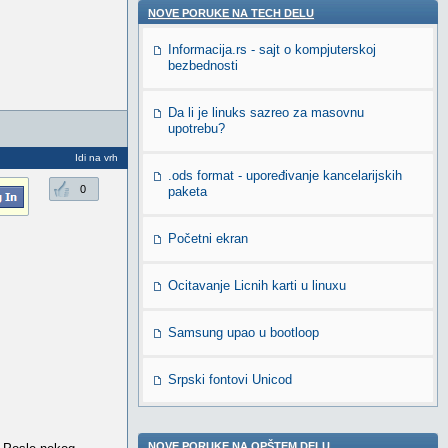
NOVE PORUKE NA TECH DELU
Informacija.rs - sajt o kompjuterskoj
bezbednosti
Da li je linuks sazreo za masovnu
upotrebu?
Idi na vrh
.ods format - upoređivanje kancelarijskih
0
paketa
Početni ekran
Ocitavanje Licnih karti u linuxu
Samsung upao u bootloop
Srpski fontovi Unicod
NOVE PORUKE NA OPŠTEM DELU