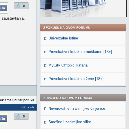
0
 zaustavljanja,
U FOKUSU NA OVOM FORUMU
Univerzalne istine
Provokativni kutak za muškarce [18+]
MyCity Offtopic Kafana
Provokativni kutak za žene [18+]
IZDVOJENO NA OVOM FORUMU
reklame unutar poruka.
Idi na vrh
Neverovatne i zanimljive činjenice
0
Smešne i zanimljive slike