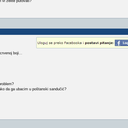
jim vi želite putovati?
venoj boji...
 problem?
kako da ga ubacim u poštanski sandučić?