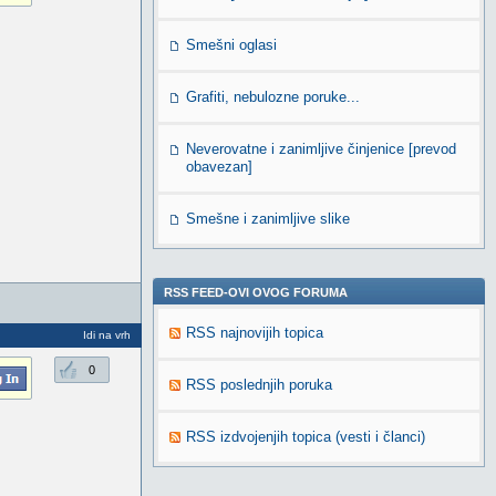
Smešni oglasi
Grafiti, nebulozne poruke...
Neverovatne i zanimljive činjenice [prevod
obavezan]
Smešne i zanimljive slike
RSS FEED-OVI OVOG FORUMA
RSS najnovijih topica
Idi na vrh
0
RSS poslednjih poruka
RSS izdvojenjih topica (vesti i članci)