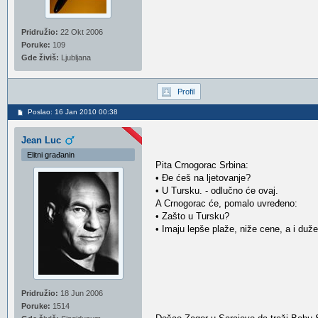
Pridružio:
22 Okt 2006
Poruke:
109
Gde živiš:
Ljubljana
Profil
Poslao: 16 Jan 2010 00:38
Jean Luc
Elitni građanin
Pita Crnogorac Srbina:
• Đe ćeš na ljetovanje?
• U Tursku. - odlučno će ovaj.
A Crnogorac će, pomalo uvređeno:
• Zašto u Tursku?
• Imaju lepše plaže, niže cene, a i duže
Pridružio:
18 Jun 2006
Poruke:
1514