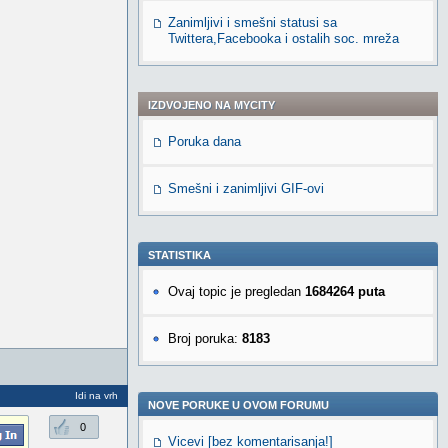
Zanimljivi i smešni statusi sa
Twittera,Facebooka i ostalih soc. mreža
IZDVOJENO NA MYCITY
Poruka dana
Smešni i zanimljivi GIF-ovi
STATISTIKA
Ovaj topic je pregledan
1684264 puta
Broj poruka:
8183
Idi na vrh
NOVE PORUKE U OVOM FORUMU
0
Vicevi [bez komentarisanja!]