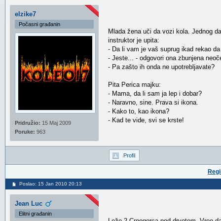
elzike7
Počasni građanin
Mlada žena uči da vozi kola. Jednog dan
instruktor je upita:
- Da li vam je vaš suprug ikad rekao da
- Jeste... - odgovori ona zbunjena neo
- Pa zašto ih onda ne upotrebljavate?
Pita Perica majku:
- Mama, da li sam ja lep i dobar?
- Naravno, sine. Prava si ikona.
- Kako to, kao ikona?
- Kad te vide, svi se krste!
Pridružio:
15 Maj 2009
Poruke:
963
Profil
Regi
Poslao: 15 Jan 2010 20:13
Jean Luc
Elitni građanin
Leže 2 Crnogorca pod drvetom. Vreo da