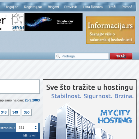
Uloguj se
Registruj se
Blogovi
Pravilnik
Lista članova
Traži
Pomoć
apisano na dan:
25.9.2003
348
349
350
331
stranicu:
Idi na vrh