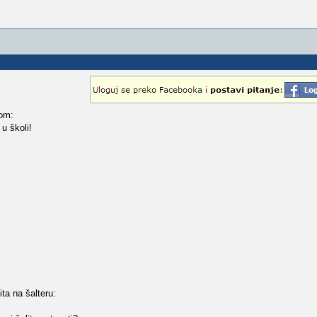
gom:
 u školi!
ta na šalteru: