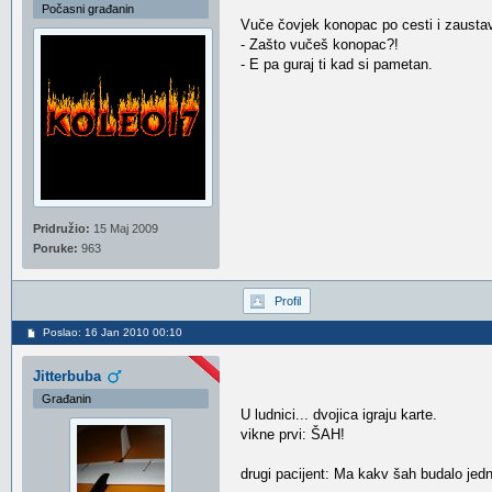
Počasni građanin
Vuče čovjek konopac po cesti i zaustav
- Zašto vučeš konopac?!
- E pa guraj ti kad si pametan.
Pridružio:
15 Maj 2009
Poruke:
963
Profil
Poslao: 16 Jan 2010 00:10
Jitterbuba
Građanin
U ludnici... dvojica igraju karte.
vikne prvi: ŠAH!
drugi pacijent: Ma kakv šah budalo jedn