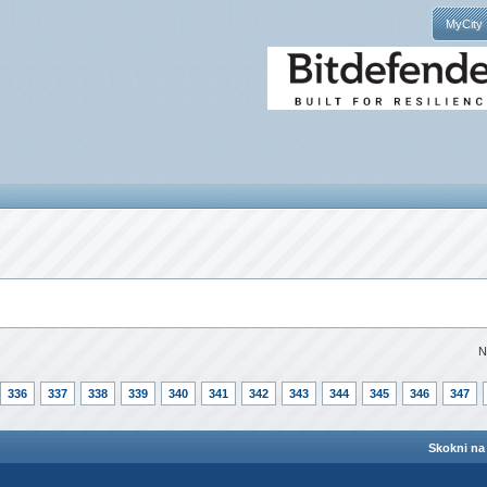
MyCity
N
336
337
338
339
340
341
342
343
344
345
346
347
Skokni na 