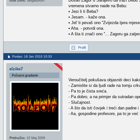
Došao Zagor u Sarajevo da traži Bebu S
Gde živiš:
Singidunum
vremena stvarno naiđe na Bebu:
• Jesi li ti Beba?
• Jesam. - kaže ona.
• Jel' ti pevaš ono ''Zvijezda tjera mjese
• Aha. - potvrdi ona.
• A šta ti znači ono ''... Zagoru ga zatjera
Profil
Poslao: 16 Jan 2010 10:33
elzike7
Počasni građanin
Veroučitelj pokušava objasniti deci kak
- Zamislite si da ljudi rade na tornju 
- Pa to je čista sreća.
- Pa dobro, a na primjer da sutradan op
- Slučajnost.
- A što da isti čovjek i treći dan padne
- Aa, gospodine profesore, pa to je već
Pridružio:
15 Maj 2009