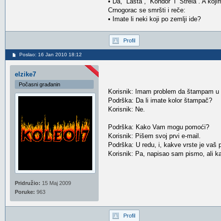
• Da, ''Lasta'', ''Kondor'' i ''Strela''. A ko
Crnogorac se smršti i reče:
• Imate li neki koji po zemlji ide?
Profil
Poslao: 16 Jan 2010 18:12
elzike7
Počasni građanin
Korisnik: Imam problem da štampam u cr
Podrška: Da li imate kolor štampač?
Korisnik: Ne.
Podrška: Kako Vam mogu pomoći?
Korisnik: Pišem svoj prvi e-mail.
Podrška: U redu, i, kakve vrste je vaš
Korisnik: Pa, napisao sam pismo, ali 
Pridružio:
15 Maj 2009
Poruke:
963
Profil