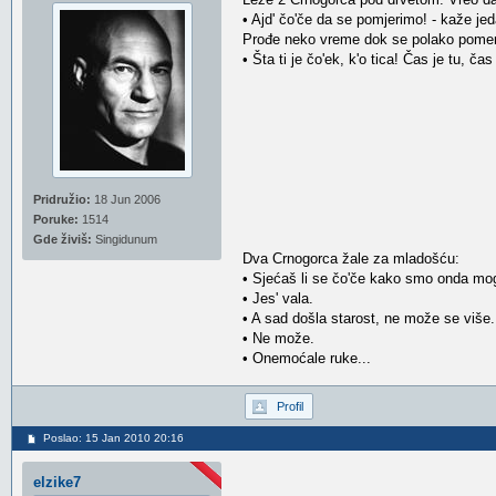
• Ajd' čo'če da se pomjerimo! - kaže jed
Prođe neko vreme dok se polako pomeri
• Šta ti je čo'ek, k'o tica! Čas je tu, ča
Pridružio:
18 Jun 2006
Poruke:
1514
Gde živiš:
Singidunum
Dva Crnogorca žale za mladošću:
• Sjećaš li se čo'če kako smo onda mogl
• Jes' vala.
• A sad došla starost, ne može se više.
• Ne može.
• Onemoćale ruke...
Profil
Poslao: 15 Jan 2010 20:16
elzike7