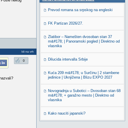
? Posle nekog
Prevod romana sa srpskog na engleski
FK Partizan 2026/27.
Zlatibor – Namešten dvosoban stan 37
m&#178; | Panoramski pogled | Direktno od
vlasnika
Idi na vrh
Dilucida intervalla Srbije
0
Kuća 209 m&#178; u Surčinu | 2 stambene
jedinice | Uknjižena | Blizu EXPO 2027
 nazvali?
Novogradnja u Subotici – Dvosoban stan 68
m&#178; + garažno mesto | Direktno od
vlasnika
Kako nauciti japanski?