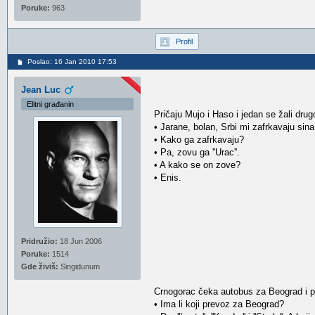
Poruke:
963
Profil
Poslao: 16 Jan 2010 17:53
Jean Luc
Elitni građanin
Pričaju Mujo i Haso i jedan se žali dru
• Jarane, bolan, Srbi mi zafrkavaju sina
• Kako ga zafrkavaju?
• Pa, zovu ga ''Urac''.
• A kako se on zove?
• Enis.
Pridružio:
18 Jun 2006
Poruke:
1514
Gde živiš:
Singidunum
Crnogorac čeka autobus za Beograd i pi
• Ima li koji prevoz za Beograd?