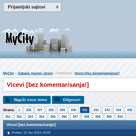
Prijateljski sajtovi
»
» Izdvojeno:
MyCity
Zabava, humor, vicevi
Vicevi [bez komentarisanja!]
Vicevi [bez komentarisanja!]
Napiši novu temu
Odgovori
Strana:
1
326
327
328
329
330
331
332
333
334
335
351
352
353
354
355
356
357
358
359
360
819
Vicevi [bez komentarisanja!]
Poslao: 15 Jan 2010 19:28