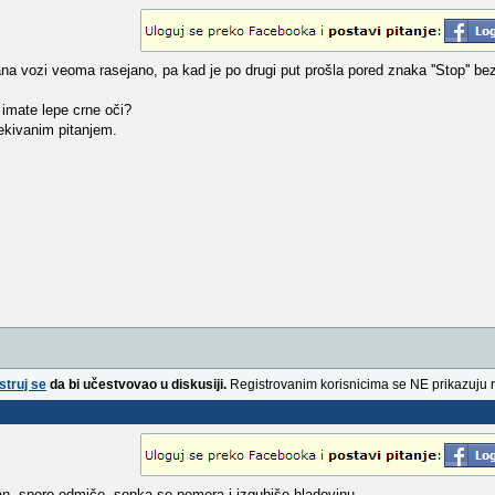
a vozi veoma rasejano, pa kad je po drugi put prošla pored znaka ''Stop'' bez
 imate lepe crne oči?
čekivanim pitanjem.
struj se
da bi učestvovao u diskusiji.
Registrovanim korisnicima se NE prikazuju 
n, sporo odmiče, senka se pomera i izgubiše hladovinu.