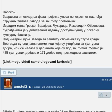
Напокон...
Завршена и последња фаза пројекта уноса непокретног наслеђа
стручних тимова Завода за заштиту споменика .
Израдом мапа Гроцке, Барајева, Чукарице, Раковице и Обреновца,
суграђанима је у дигиталном издању доступан увид у локалну
културну баштину.
Под ингеренцијом Завода за заштиту споменика културе града
Београда су они јавни споменици који су утврђени за културна
добра, или се налазе у целинама које су под заштитом. Укупно је
435 културних добара и 171 добро под претходном заштитом.
[Link mogu videti samo ulogovani korisnici]
Profil
Idi na vr
amstel2
Poslao: 28 Okt 2020 23:07
2
ЗДАЊЕ у Француској улици на броју 21 на Дорћолу, у ком је живео