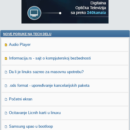
NOVE PORUKE NA TECH DELU
Audio Player
Informacija.rs - sajt o kompjuterskoj bezbednosti
Da li je linuks sazreo za masovnu upotrebu?
.ods format - upoređivanje kancelarijskih paketa
Početni ekran
Ocitavanje Licnih karti u linuxu
Samsung upao u bootloop