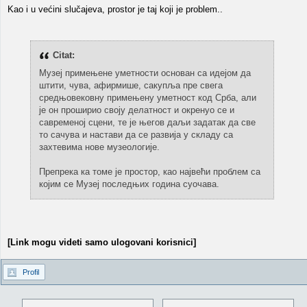
Kao i u većini slučajeva, prostor je taj koji je problem..
Citat:
Музеј примењене уметности основан са идејом да
штити, чува, афирмише, сакупља пре свега
средњовековну примењену уметност код Срба, али
је он проширио своју делатност и окренуо се и
савременој сцени, те је његов даљи задатак да све
то сачува и настави да се развија у складу са
захтевима нове музеологије.
Препрека ка томе је простор, као највећи проблем са
којим се Музеј последњих година суочава.
[Link mogu videti samo ulogovani korisnici]
Profil