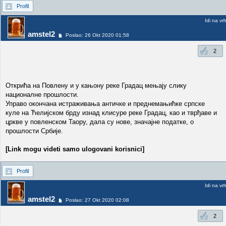
Profil
Idi na vr
amstel2
Poslao: 26 Okt 2020 01:58
2
Открића на Повлену и у кањону реке Градац мењају слику
националне прошлости.
Управо окончана истраживања античке и преднемањићке српске
куле на Ћелијском брду изнад клисуре реке Градац, као и тврђаве и
цркве у повленском Таору, дала су нове, значајне податке, о
прошлости Србије.
[Link mogu videti samo ulogovani korisnici]
Profil
Idi na vr
amstel2
Poslao: 27 Okt 2020 02:08
2