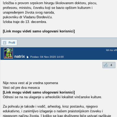
Izložba o provom srpskom hirurgu školovanom doktoru, piscu,
profesoru, ministru, čoveku koji se bavio opštom kulturom i
unapređenjem života svog naroda,
pukovniku dr Vladanu Đorđeviću.
Izloba traje do 13. decembra.
[Link mogu videti samo ulogovani korisnici]
Profil
Idi na vr
natrix
Poslao: 04 Nov 2020 14:00
4
Nije nova vest al je vredna spomena
Vest od pre dva meseca
[Link mogu videti samo ulogovani korisnici]
Odnosi se na na ulaganje u arheološki lokalitet vinčanske kulture.
Za pohvalu je takođe i vodič, arheolog, kroz postavku, njegovo
edukativno, i zanimljivo izlaganje o našem praistorijskom čoveku i
njegovom načinu života. I koliko se kao društveno biće ustvari razlikuje