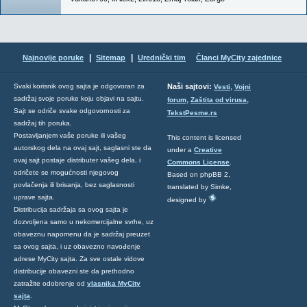
|
|
Najnovije poruke
Sitemap
Urednički tim
Članci MyCity zajednice
,
Svaki korisnik ovog sajta je odgovoran za
Naši sajtovi:
Vesti
Vojni
sadržaj svoje poruke koju objavi na sajtu.
,
,
forum
Zaštita od virusa
Sajt se odriče svake odgovornosti za
TekstPesme.rs
sadržaj tih poruka.
Postavljanjem vaše poruke ili vašeg
This content is licensed
autorskog dela na ovaj sajt, saglasni ste da
under a
Creative
ovaj sajt postaje distributer vašeg dela, i
Commons License
.
odričete se mogućnosti njegovog
Based on phpBB 2,
povlačenja ili brisanja, bez saglasnosti
translated by Simke,
uprave sajta.
designed by
Distribucija sadržaja sa ovog sajta je
dozvoljena samo u nekomercijalne svrhe, uz
obaveznu napomenu da je sadržaj preuzet
sa ovog sajta, i uz obavezno navođenje
adrese MyCity sajta. Za sve ostale vidove
distribucije obavezni ste da prethodno
zatražite odobrenje od
vlasnika MyCity
sajta
.