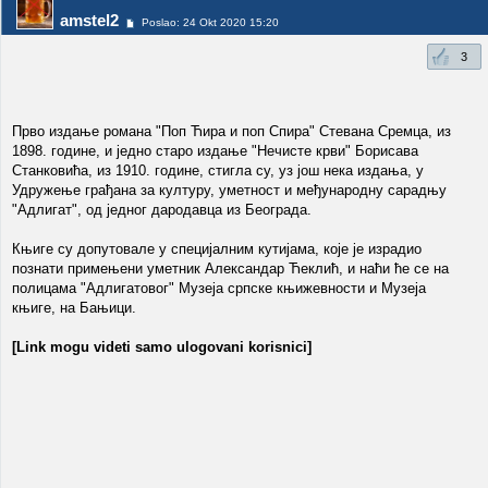
amstel2
Poslao: 24 Okt 2020 15:20
3
Прво издање романа "Поп Ћира и поп Спира" Стевана Сремца, из
1898. године, и једно старо издање "Нечисте крви" Борисава
Станковића, из 1910. године, стигла су, уз још нека издања, у
Удружење грађана за културу, уметност и међународну сарадњу
"Адлигат", од једног дародавца из Београда.
Књиге су допутовале у специјалним кутијама, које је израдио
познати примењени уметник Александар Ћеклић, и наћи ће се на
полицама "Адлигатовог" Музеја српске књижевности и Музеја
књиге, на Бањици.
[Link mogu videti samo ulogovani korisnici]