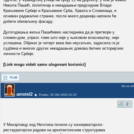
Никола Пашић, политичар и некадашњи председник Владе
Краљевине Србије и Краљевине Срба, Хрвата и Словенаца, и
оснивач радикалне странке, после много деценија напокон ће
добити обновљену фасаду.
Дугогодишња жеља Пашићевих наследника да је претворе у
спомен-дом, упркос томе што није у њиховом власништву, није
услишена. Објекат је четврт века био неусељен, задесила га је
судбина и многих других некадашњих домова битних историјских
личности Србије.
[Link mogu videti samo ulogovani korisnici]
Profil
Idi na vr
amstel2
Poslao: 30 Okt 2020 01:15
2
У Михајловцу код Неготина почели су конзерваторско-
рестаураторски радови на архитектонским структурама