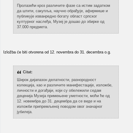
Пролазећи кроз различите фазе са истим задатком
да штити, сакупља, научно обрађује, афирмише и
публикује изванредно богату област српског
културног наслеђа, Музеј је дошао до збирке од
37.000 предмета.
Izložba će biti otvorena od 12. novembra do 31. decembra o.g.
Citat:
Широк дијапазон делатности, разнородност
колекција, као и различите манифестације, изложбе,
личности и догађаји, који су обележили седам
деценија Музеја примењене уметности, моћи ће од
12. новембра до 31. децембра да се виде и на
изложби припремљеној поводом овог значајног
јубилеја.