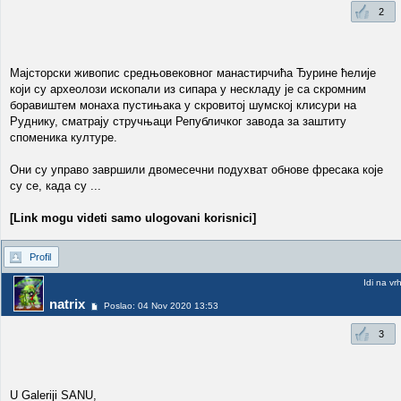
2
Мајсторски живопис средњовековног манастирчића Ђурине ћелије
који су археолози ископали из сипара у нескладу је са скромним
боравиштем монаха пустињака у скровитој шумској клисури на
Руднику, сматрају стручњаци Републичког завода за заштиту
споменика културе.
Они су управо завршили двомесечни подухват обнове фресака које
су се, када су ...
[Link mogu videti samo ulogovani korisnici]
Profil
Idi na vr
natrix
Poslao: 04 Nov 2020 13:53
3
U Galeriji SANU,