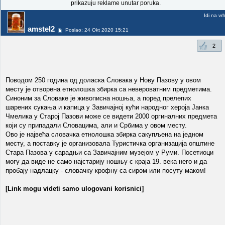
prikazuju reklame unutar poruka.
Idi na vr
amstel2
Poslao: 24 Okt 2020 15:21
2
Поводом 250 година од доласка Словака у Нову Пазову у овом
месту је отворена етнолошка збирка са невероватним предметима.
Синоним за Словаке је живописна ношња, а поред прелепих
шарених сукања и капица у Завичајној кући народног хероја Јанка
Чмелика у Старој Пазови може се видети 2000 оргиналних предмета
који су припадали Словацима, али и Србима у овом месту.
Ово је највећа словачка етнолошка збирка сакупљена на једном
месту, а поставку је организовала Туристичка организација општине
Стара Пазова у сарадњи са Завичајним музејом у Руми. Посетиоци
могу да виде не само најстарију ношњу с краја 19. века него и да
пробају надлацку - словачку крофну са сиром или посуту маком!
[Link mogu videti samo ulogovani korisnici]