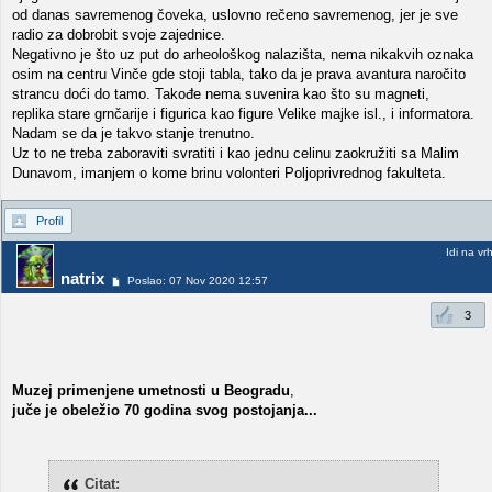
od danas savremenog čoveka, uslovno rečeno savremenog, jer je sve
radio za dobrobit svoje zajednice.
Negativno je što uz put do arheološkog nalazišta, nema nikakvih oznaka
osim na centru Vinče gde stoji tabla, tako da je prava avantura naročito
strancu doći do tamo. Takođe nema suvenira kao što su magneti,
replika stare grnčarije i figurica kao figure Velike majke isl., i informatora.
Nadam se da je takvo stanje trenutno.
Uz to ne treba zaboraviti svratiti i kao jednu celinu zaokružiti sa Malim
Dunavom, imanjem o kome brinu volonteri Poljoprivrednog fakulteta.
Profil
Idi na vr
natrix
Poslao: 07 Nov 2020 12:57
3
Muzej primenjene umetnosti u Beogradu
,
juče je obeležio 70 godina svog postojanja...
Citat: