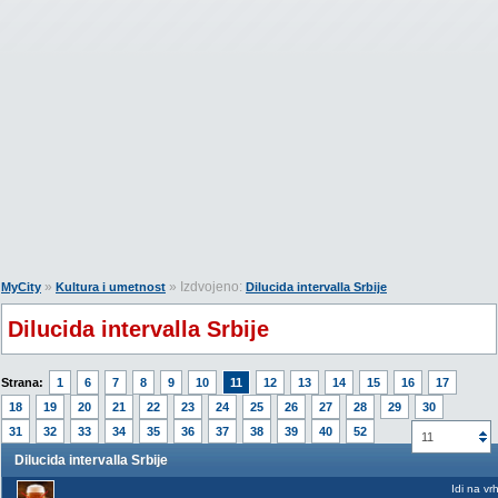
»
» Izdvojeno:
MyCity
Kultura i umetnost
Dilucida intervalla Srbije
Dilucida intervalla Srbije
Strana:
1
6
7
8
9
10
11
12
13
14
15
16
17
18
19
20
21
22
23
24
25
26
27
28
29
30
31
32
33
34
35
36
37
38
39
40
52
11
Dilucida intervalla Srbije
Idi na vr