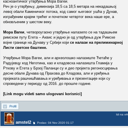
касноантичког утврђења Мора Вагеи.
Реч је о утврђењу, димензија 18,5 са 18,5 метара на некадашњој
левој обали Каменичког потока, код самог његовог ушћа у Дунав,
изграђеним крајем трећег и почетком четвртог века наше ере, а
обновљеним у шестом веку.
Мора Вагеи
, четвороугаоно утврђење налазило се на тадашњем
римском путу Егета – Аквис и једно је од утврђења дуж Римске
војне границе на Дунаву у Србији који
се налази на прелиминарној
Листи светске баштине.
Утврђење Мора Вагеи, али и археолошко налазиште Ћетаће у
Радујевцу код Неготина, као и кладовска налазишта Гламија у
Рткову и Егета у Брзој Паланци су и део пројекта регоносцирања
десне обале Дунава од Прахова до Кладова, али и уређења
пројеката рашчишћавања и уређивања и презентације који су
спроведени у периоду од 2016. до прошле године.
[Link mogu videti samo ulogovani korisnici]
Profil
Idi na vr
amstel2
Poslao: 04 Nov 2020 01:17