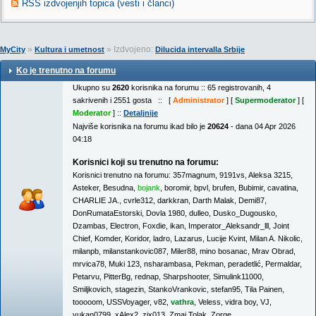
RSS izdvojenjih topica (vesti i članci)
»
» Izdvojeno:
MyCity
Kultura i umetnost
Dilucida intervalla Srbije
Ko je trenutno na forumu
Ukupno su
2620
korisnika na forumu :: 65 registrovanih, 4
sakrivenih i 2551 gosta :: [
Administrator
] [
Supermoderator
] [
Moderator
] ::
Detaljnije
Najviše korisnika na forumu ikad bilo je
20624
- dana 04 Apr 2026
04:18
Korisnici koji su trenutno na forumu:
Korisnici trenutno na forumu:
357magnum
,
9191vs
,
Aleksa 3215
,
Asteker
,
Besudna
,
bojank
,
boromir
,
bpvl
,
brufen
,
Bubimir
,
cavatina
,
CHARLIE JA.
,
cvrle312
,
darkkran
,
Darth Malak
,
Demi87
,
DonRumataEstorski
,
Dovla 1980
,
dulleo
,
Dusko_Dugousko
,
Dzambas
,
Electron
,
Foxdie
,
ikan
,
Imperator_Aleksandr_lll
,
Joint
Chief
,
Komder
,
Koridor
,
ladro
,
Lazarus
,
Lucije Kvint
,
Milan A. Nikolic
,
milanpb
,
milanstankovic087
,
Miler88
,
mino bosanac
,
Mrav Obrad
,
mrvica78
,
Muki 123
,
nsharambasa
,
Pekman
,
peradetlić
,
Permaldar
,
Petarvu
,
PitterBg
,
rednap
,
Sharpshooter
,
Simulink11000
,
Smiljkovich
,
stagezin
,
StankoVrankovic
,
stefan95
,
Tila Painen
,
tooooom
,
USSVoyager
,
v82
,
vathra
,
Veless
,
vidra boy
,
VJ
,
vukan0799
,
xAlex2
,
zix013
,
Zmaj Tolak
,
Zorge