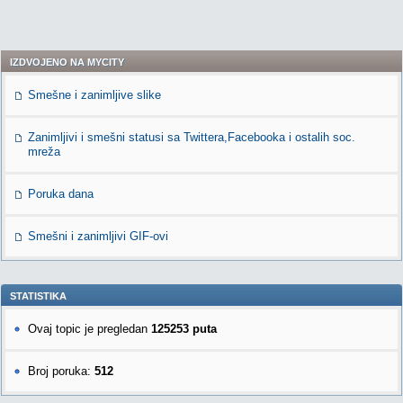
IZDVOJENO NA MYCITY
Smešne i zanimljive slike
Zanimljivi i smešni statusi sa Twittera,Facebooka i ostalih soc.
mreža
Poruka dana
Smešni i zanimljivi GIF-ovi
STATISTIKA
Ovaj topic je pregledan
125253 puta
Broj poruka:
512