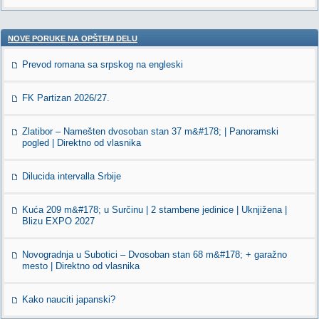
NOVE PORUKE NA OPŠTEM DELU
Prevod romana sa srpskog na engleski
FK Partizan 2026/27.
Zlatibor – Namešten dvosoban stan 37 m&#178; | Panoramski
pogled | Direktno od vlasnika
Dilucida intervalla Srbije
Kuća 209 m&#178; u Surčinu | 2 stambene jedinice | Uknjižena |
Blizu EXPO 2027
Novogradnja u Subotici – Dvosoban stan 68 m&#178; + garažno
mesto | Direktno od vlasnika
Kako nauciti japanski?