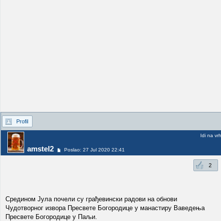
Profil
Idi na vr
amstel2
Poslao: 27 Jul 2020 22:41
2
Средином Јула почели су грађевински радови на обнови
Чудотворног извора Пресвете Богородице у манастиру Ваведења
Пресвете Богородице у Паљи.