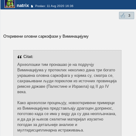
natrix
Poslao: 11 Avg 2020 16:36
3
Откривени оловни саркофази у Виминацијуму
Citat:
Археолошки тим пронашао је на подручју
Виминацијума у протеклих неколико дана три богато
украшена оловна саркофага у којима су, сматра се,
сахрањивани људи пореклом из источних провинција
римске државе (Палестине и Израела) од II до IV
века.
Како археолози процењују, новооткривени примерци
из Виминацијума представљају драгоцен допринос,
поготово када се има у виду да су два неопљачкана,
и да да је њихов скелетни материјал изузетно
погодан за детаљније анализе и
мултидисциплинарна истраживања.