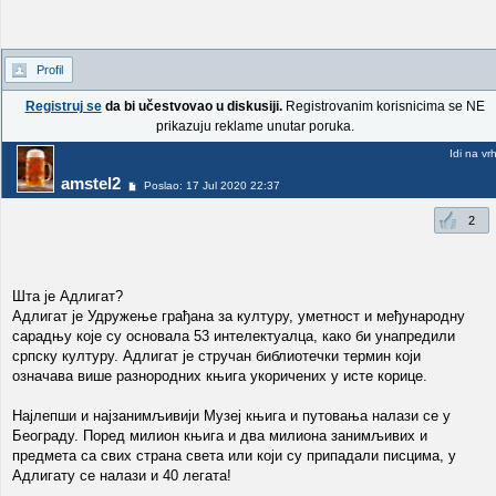
Profil
Registruj se
da bi učestvovao u diskusiji.
Registrovanim korisnicima se NE
prikazuju reklame unutar poruka.
Idi na vr
amstel2
Poslao: 17 Jul 2020 22:37
2
Шта је Адлигат?
Адлигат је Удружење грађана за културу, уметност и међународну
сарадњу које су основала 53 интелектуалца, како би унапредили
српску културу. Адлигат је стручан библиотечки термин који
означава више разнородних књига укоричених у исте корице.
Најлепши и најзанимљивији Музеј књига и путовања налази се у
Београду. Поред милион књига и два милиона занимљивих и
предмета са свих страна света или који су припадали писцима, у
Адлигату се налази и 40 легата!