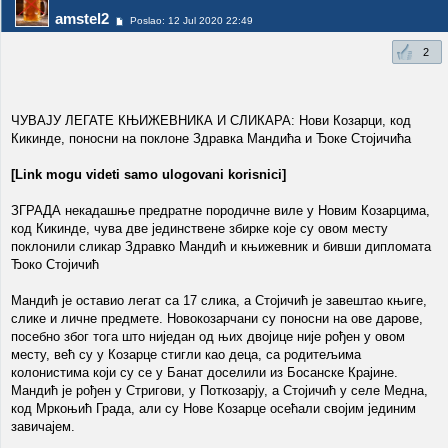
amstel2
Poslao: 12 Jul 2020 22:49
2
ЧУВАЈУ ЛЕГАТЕ КЊИЖЕВНИКА И СЛИКАРА: Нови Козарци, код
Кикинде, поносни на поклоне Здравка Мандића и Ђоке Стојичића
[Link mogu videti samo ulogovani korisnici]
ЗГРАДА некадашње предратне породичне виле у Новим Козарцима,
код Кикинде, чува две јединствене збирке које су овом месту
поклонили сликар Здравко Мандић и књижевник и бивши дипломата
Ђоко Стојичић
Мандић је оставио легат са 17 слика, а Стојичић је завештао књиге,
слике и личне предмете. Новокозарчани су поносни на ове дарове,
посебно због тога што ниједан од њих двојице није рођен у овом
месту, већ су у Козарце стигли као деца, са родитељима
колонистима који су се у Банат доселили из Босанске Крајине.
Мандић је рођен у Стригови, у Поткозарју, а Стојичић у селе Медна,
код Мркоњић Града, али су Нове Козарце осећали својим јединим
завичајем.