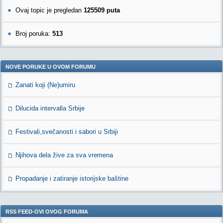
Ovaj topic je pregledan
125509 puta
Broj poruka:
513
NOVE PORUKE U OVOM FORUMU
Zanati koji (Ne)umiru
Dilucida intervalla Srbije
Festivali,svečanosti i sabori u Srbiji
Njihova dela žive za sva vremena
Propadanje i zatiranje istorijske baštine
RSS FEED-OVI OVOG FORUMA