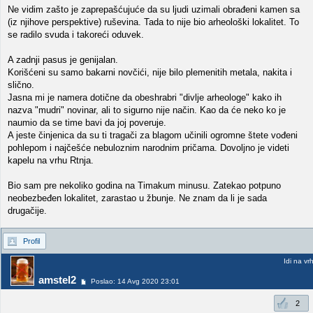
Ne vidim zašto je zaprepašćujuće da su ljudi uzimali obrađeni kamen sa
(iz njihove perspektive) ruševina. Tada to nije bio arheološki lokalitet. To
se radilo svuda i takoreći oduvek.
A zadnji pasus je genijalan.
Korišćeni su samo bakarni novčići, nije bilo plemenitih metala, nakita i
slično.
Jasna mi je namera dotične da obeshrabri "divlje arheologe" kako ih
nazva "mudri" novinar, ali to sigurno nije način. Kao da će neko ko je
naumio da se time bavi da joj poveruje.
A jeste činjenica da su ti tragači za blagom učinili ogromne štete vođeni
pohlepom i najčešće nebuloznim narodnim pričama. Dovoljno je videti
kapelu na vrhu Rtnja.
Bio sam pre nekoliko godina na Timakum minusu. Zatekao potpuno
neobezbeđen lokalitet, zarastao u žbunje. Ne znam da li je sada
drugačije.
Profil
Idi na vr
amstel2
Poslao: 14 Avg 2020 23:01
2