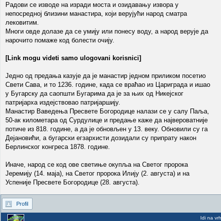
Радови се изводе на изради моста и озидавању извора у
непосредној близини манастира, који верујући народ сматра
лековитим.
Многи овде долазе да се умију или понесу воду, а народ верује да
нарочито помаже код болести очију.
[Link mogu videti samo ulogovani korisnici]
Једно од предања казује да је манастир једном приликом посетио
Свети Сава, и то 1236. године, када се враћао из Цариграда и ишао
у Бугарску да саопшти Бугарима да је за њих од Никејског
патријарха издејствовао патријаршију.
Манастир Ваведења Пресвете Богородице налази се у салу Паља,
50-ак километара од Сурдулице и предање каже да највероватније
потиче из 818. године, а да је обновљен у 13. веку. Обновили су га
Дејановићи, а бугарски егзархисти дозидали су припрату након
Берлинског конгреса 1878. године.
Иначе, народ се код ове светиње окупља на Светог пророка
Јеремију (14. маја), на Светог пророка Илију (2. августа) и на
Успеније Пресвете Богородице (28. августа).
Profil
Idi na vr