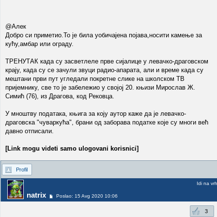
@Алек
Добро си приметио.То је била уобичајена појава,носити камење за
кућу,амбар или ограду.
ТРЕНУТАК када су засветлеле прве сијалице у левачко-драговском
крају, када су се зачули звуци радио-апарата, али и време када су
мештани први пут угледали покретне слике на школском ТВ
пријемнику, све то је забележио у својој 20. књизи Мирослав Ж.
Симић (76), из Драгова, код Рековца.
У мноштву података, књига за коју аутор каже да је левачко-
драговска "чуваркућа", брани од заборава податке које су многи већ
давно отписали.
[Link mogu videti samo ulogovani korisnici]
Profil
Idi na vr
natrix
Poslao: 15 Avg 2020 10:06
3