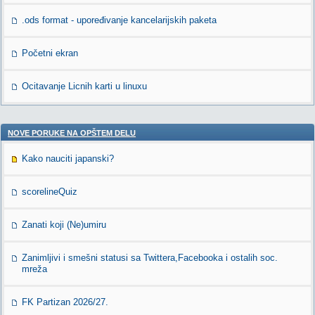
.ods format - upoređivanje kancelarijskih paketa
Početni ekran
Ocitavanje Licnih karti u linuxu
NOVE PORUKE NA OPŠTEM DELU
Kako nauciti japanski?
scorelineQuiz
Zanati koji (Ne)umiru
Zanimljivi i smešni statusi sa Twittera,Facebooka i ostalih soc.
mreža
FK Partizan 2026/27.