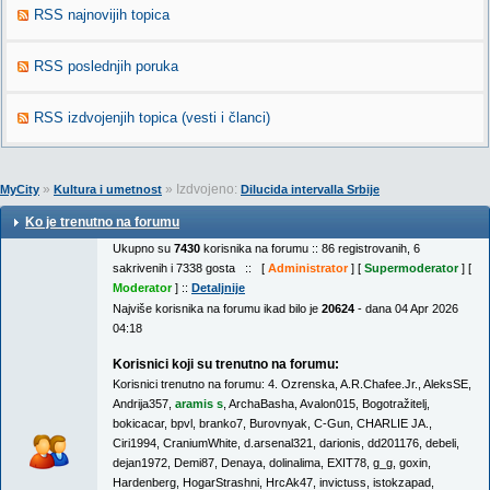
RSS najnovijih topica
RSS poslednjih poruka
RSS izdvojenjih topica (vesti i članci)
»
» Izdvojeno:
MyCity
Kultura i umetnost
Dilucida intervalla Srbije
Ko je trenutno na forumu
Ukupno su
7430
korisnika na forumu :: 86 registrovanih, 6
sakrivenih i 7338 gosta :: [
Administrator
] [
Supermoderator
] [
Moderator
] ::
Detaljnije
Najviše korisnika na forumu ikad bilo je
20624
- dana 04 Apr 2026
04:18
Korisnici koji su trenutno na forumu:
Korisnici trenutno na forumu:
4. Ozrenska
,
A.R.Chafee.Jr.
,
AleksSE
,
Andrija357
,
aramis s
,
ArchaBasha
,
Avalon015
,
Bogotražitelj
,
bokicacar
,
bpvl
,
branko7
,
Burovnyak
,
C-Gun
,
CHARLIE JA.
,
Ciri1994
,
CraniumWhite
,
d.arsenal321
,
darionis
,
dd201176
,
debeli
,
dejan1972
,
Demi87
,
Denaya
,
dolinalima
,
EXIT78
,
g_g
,
goxin
,
Hardenberg
,
HogarStrashni
,
HrcAk47
,
invictuss
,
istokzapad
,