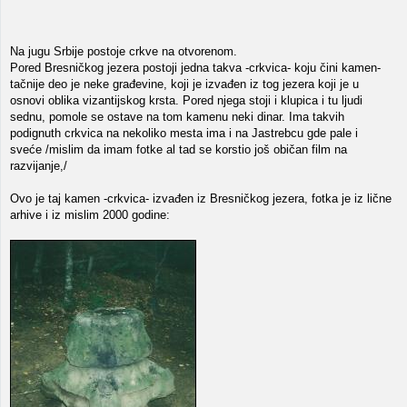
Na jugu Srbije postoje crkve na otvorenom.
Pored Bresničkog jezera postoji jedna takva -crkvica- koju čini kamen-
tačnije deo je neke građevine, koji je izvađen iz tog jezera koji je u
osnovi oblika vizantijskog krsta. Pored njega stoji i klupica i tu ljudi
sednu, pomole se ostave na tom kamenu neki dinar. Ima takvih
podignuth crkvica na nekoliko mesta ima i na Jastrebcu gde pale i
sveće /mislim da imam fotke al tad se korstio još običan film na
razvijanje,/
Ovo je taj kamen -crkvica- izvađen iz Bresničkog jezera, fotka je iz lične
arhive i iz mislim 2000 godine: