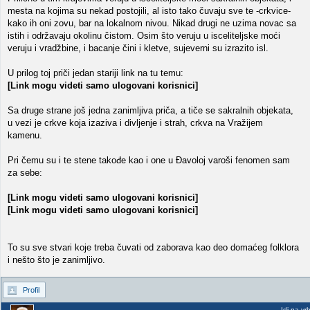
mesta na kojima su nekad postojili, al isto tako čuvaju sve te -crkvice-
kako ih oni zovu, bar na lokalnom nivou. Nikad drugi ne uzima novac sa
istih i održavaju okolinu čistom. Osim što veruju u isceliteljske moći
veruju i vradžbine, i bacanje čini i kletve, sujeverni su izrazito isl.
U prilog toj priči jedan stariji link na tu temu:
[Link mogu videti samo ulogovani korisnici]
Sa druge strane još jedna zanimljiva priča, a tiče se sakralnih objekata,
u vezi je crkve koja izaziva i divljenje i strah, crkva na Vražijem
kamenu.
Pri čemu su i te stene takođe kao i one u Đavoloj varoši fenomen sam
za sebe:
[Link mogu videti samo ulogovani korisnici]
[Link mogu videti samo ulogovani korisnici]
To su sve stvari koje treba čuvati od zaborava kao deo domaćeg folklora
i nešto što je zanimljivo.
Profil
Idi na vr