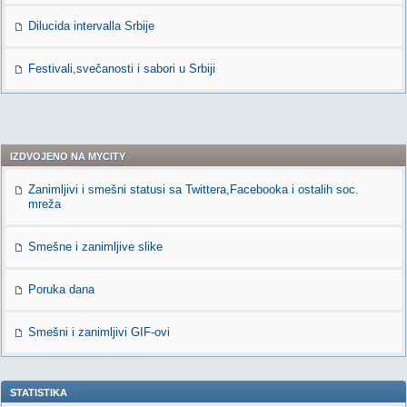
Dilucida intervalla Srbije
Festivali,svečanosti i sabori u Srbiji
IZDVOJENO NA MYCITY
Zanimljivi i smešni statusi sa Twittera,Facebooka i ostalih soc.
mreža
Smešne i zanimljive slike
Poruka dana
Smešni i zanimljivi GIF-ovi
STATISTIKA