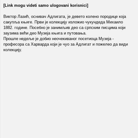
[Link mogu videti samo ulogovani korisnici]
Виктор Лазић, оснивач Адлигата, је девето колено породице која
сакупља књиге. Први је колекцију изложио чукундеда Михаило
1882. године. Посебно је занимљив део са српским писцима који
заузима већи део Музеја књига и путовања.
Прошле недеље је добио неочекиваног посетиоца Музеја -
професора са Харварда који је чуо за Адлигат и пожелео да види
колекцију.