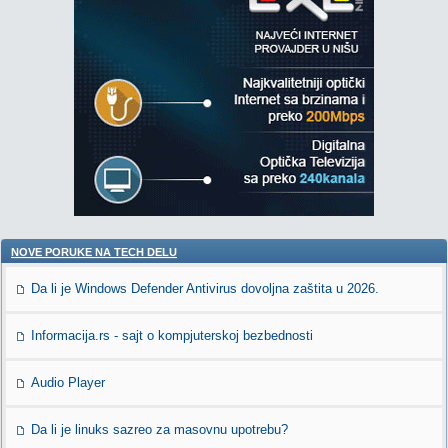
NOVE PORUKE NA TECH DELU
Da li je Windows Defender Antivirus dovoljna zaštita u 2026.
Informacija.rs - sajt o kompjuterskoj bezbednosti
Audio Player
Da li je linuks sazreo za masovnu upotrebu?