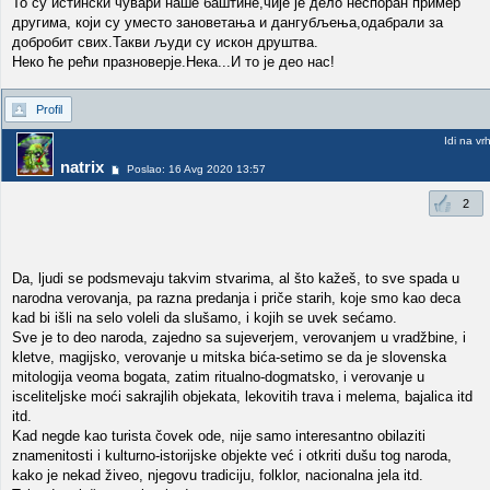
То су истински чувари наше баштине,чије је дело неспоран пример
другима, који су уместо зановетања и дангубљења,одабрали за
добробит свих.Такви људи су искон друштва.
Неко ће рећи празноверје.Нека...И то је део нас!
Profil
Idi na vr
natrix
Poslao: 16 Avg 2020 13:57
2
Da, ljudi se podsmevaju takvim stvarima, al što kažeš, to sve spada u
narodna verovanja, pa razna predanja i priče starih, koje smo kao deca
kad bi išli na selo voleli da slušamo, i kojih se uvek sećamo.
Sve je to deo naroda, zajedno sa sujeverjem, verovanjem u vradžbine, i
kletve, magijsko, verovanje u mitska bića-setimo se da je slovenska
mitologija veoma bogata, zatim ritualno-dogmatsko, i verovanje u
isceliteljske moći sakrajlih objekata, lekovitih trava i melema, bajalica itd
itd.
Kad negde kao turista čovek ode, nije samo interesantno obilaziti
znamenitosti i kulturno-istorijske objekte već i otkriti dušu tog naroda,
kako je nekad živeo, njegovu tradiciju, folklor, nacionalna jela itd.