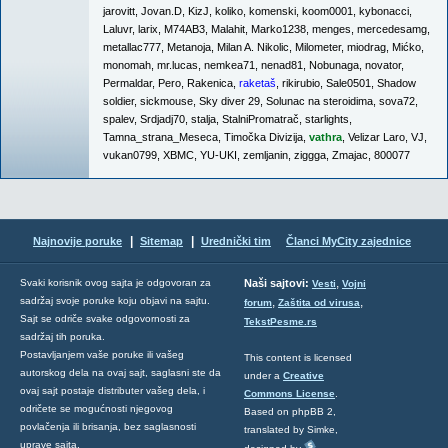
jarovitt
,
Jovan.D
,
KizJ
,
koliko
,
komenski
,
koom0001
,
kybonacci
,
Laluvr
,
larix
,
M74AB3
,
Malahit
,
Marko1238
,
menges
,
mercedesamg
,
metallac777
,
Metanoja
,
Milan A. Nikolic
,
Milometer
,
miodrag
,
Mićko
,
monomah
,
mr.lucas
,
nemkea71
,
nenad81
,
Nobunaga
,
novator
,
Permaldar
,
Pero
,
Rakenica
,
raketaš
,
rikirubio
,
Sale0501
,
Shadow
soldier
,
sickmouse
,
Sky diver 29
,
Solunac na steroidima
,
sova72
,
spalev
,
Srdjadj70
,
stalja
,
StalniPromatrač
,
starlights
,
Tamna_strana_Meseca
,
Timočka Divizija
,
vathra
,
Velizar Laro
,
VJ
,
vukan0799
,
XBMC
,
YU-UKI
,
zemljanin
,
ziggga
,
Zmajac
,
800077
|
|
Najnovije poruke
Sitemap
Urednički tim
Članci MyCity zajednice
,
Svaki korisnik ovog sajta je odgovoran za
Naši sajtovi:
Vesti
Vojni
sadržaj svoje poruke koju objavi na sajtu.
,
,
forum
Zaštita od virusa
Sajt se odriče svake odgovornosti za
TekstPesme.rs
sadržaj tih poruka.
Postavljanjem vaše poruke ili vašeg
This content is licensed
autorskog dela na ovaj sajt, saglasni ste da
under a
Creative
ovaj sajt postaje distributer vašeg dela, i
Commons License
.
odričete se mogućnosti njegovog
Based on phpBB 2,
povlačenja ili brisanja, bez saglasnosti
translated by Simke,
uprave sajta.