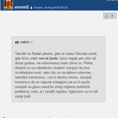
amstel2
Poslao: 16 Avg 2020 00:53
2
natrix ::
Takođe na Radan planini, gde se nalazi Đavolja varoš,
gde lično videh
sve te ljude
, tamo negde pre više od
deset godina, na ruševinama stare crkve sv. Petke,
dolazili su sa određenim ritualom verujući da ima
isceliteljske moći, tako što su na delove ruševina -
nekoliko kamenova, i na to okolno mesto, stavljali
maramice da se napune energijom pa su ih posle
stavljali na glavu naročito zbog migrene psihičkih
problema, vida, al i ostalih tegoba. Uglavnom su to bili
stariji ljudi.