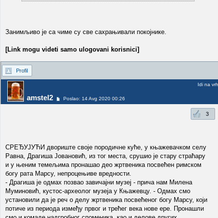
Занимљиво је са чиме су све сахрањивали покојнике.
[Link mogu videti samo ulogovani korisnici]
Profil
Idi na vr
amstel2
Poslao: 14 Avg 2020 00:26
3
СРЕЂУЈУЋИ двориште своје породичне куће, у књажевачком селу
Равна, Драгиша Јовановић, из тог места, срушио је стару страћару
и у њеним темељима пронашао део жртвеника посвећен римском
богу рата Марсу, непроцењиве вредности.
- Драгиша је одмах позвао завичајни музеј - прича нам Милена
Муминовић, кустос-археолог музеја у Књажевцу. - Одмах смо
установили да је реч о делу жртвеника посвећеног богу Марсу, који
потиче из периода између првог и трећег века нове ере. Пронашли
смо и комаде надгробног споменика, као и делове других