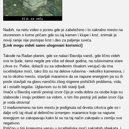
Nađoh, na netu video o jezeru gde je zabeleženo i to sakralno mesto na
otvorenom o kome pričam gde su taj kamen i klupe i krst, snimak je
noviji ranije nije postojao krst i deo za paljenje sveća.
[Link mogu videti samo ulogovani korisnici]
Takođe na Radan planini, gde se nalazi Đavolja varoš, gde lično videh
sve te ljude, tamo negde pre više od deset godina, na ruševinama stare
crkve sv. Petke, dolazili su sa određenim ritualom verujući da ima
isceliteljske moći, tako što su na delove ruševina - nekoliko kamenova, i
na to okolno mesto, stavljali maramice da se napune energijom pa su ih
posle stavljali na glavu naročito zbog migrene psihičkih problema, vida,
al i ostalih tegoba. Uglavnom su to bili stariji ljudi.
/inače u Đavoloj varoši postoji izvor čija je voda dobra za osobe koje su
slabovide i imaju problem sa vidom, s tim što postoji još jedan izvor čija
je voda otrovna/
U međuvremenu na tom mestu je podignuta od drveta crkvica gde se i
dalje vrši taj ritual al delimično izmenjen- maramice koje se napune
energijom se zakopavaju kako bi se na taj način zakopalo u zemlju sve
negativno.
Prilično u tim krajevima veruju u isceliteljske moći sakralnih objekata, i