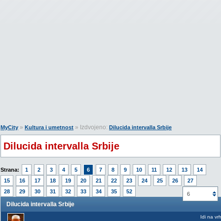
»
» Izdvojeno:
MyCity
Kultura i umetnost
Dilucida intervalla Srbije
Dilucida intervalla Srbije
Strana:
1
2
3
4
5
6
7
8
9
10
11
12
13
14
15
16
17
18
19
20
21
22
23
24
25
26
27
28
29
30
31
32
33
34
35
52
6
Dilucida intervalla Srbije
Idi na vr