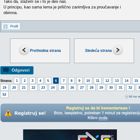
Tako da, slažem se i to je deo nas.
U principu, kao sama tema je prilično zanimljiva za proučavanje i
obimna.
Profil
Prethodna strana
Sledeća strana
Odgovori
Strana:
1
2
3
4
5
6
7
8
9
10
11
12
13
14
15
19
20
21
22
23
24
25
26
27
28
29
30
31
32
3
52
Idi na v