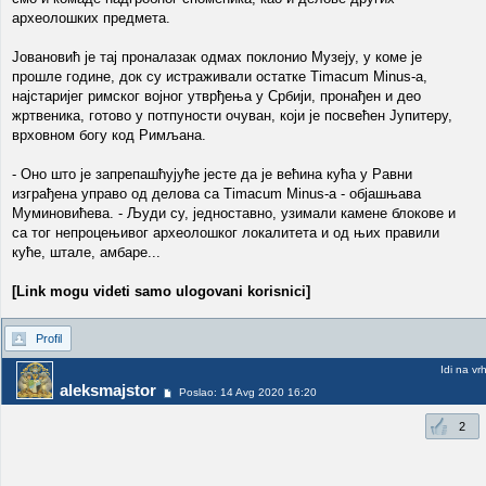
археолошких предмета.
Јовановић је тај проналазак одмах поклонио Музеју, у коме је
прошле године, док су истраживали остатке Timacum Minus-a,
најстаријег римског војног утврђења у Србији, пронађен и део
жртвеника, готово у потпуности очуван, који је посвећен Јупитеру,
врховном богу код Римљана.
- Оно што је запрепашћујуће јесте да је већина кућа у Равни
изграђена управо од делова са Timacum Minus-a - објашњава
Муминовићева. - Људи су, једноставно, узимали камене блокове и
са тог непроцењивог археолошког локалитета и од њих правили
куће, штале, амбаре...
[Link mogu videti samo ulogovani korisnici]
Profil
Idi na vr
aleksmajstor
Poslao: 14 Avg 2020 16:20
2