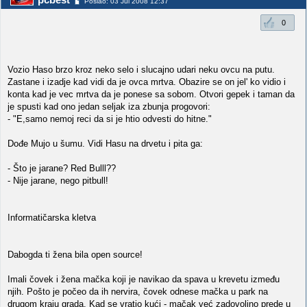
Poslao: 03 Jul 2008 12:37
0
Vozio Haso brzo kroz neko selo i slucajno udari neku ovcu na putu.
Zastane i izadje kad vidi da je ovca mrtva. Obazire se on jel' ko vidio i
konta kad je vec mrtva da je ponese sa sobom. Otvori gepek i taman da
je spusti kad ono jedan seljak iza zbunja progovori:
- "E,samo nemoj reci da si je htio odvesti do hitne."
Dođe Mujo u šumu. Vidi Hasu na drvetu i pita ga:
- Što je jarane? Red Bulll??
- Nije jarane, nego pitbull!
Informatičarska kletva
Dabogda ti žena bila open source!
Imali čovek i žena mačka koji je navikao da spava u krevetu između
njih. Pošto je počeo da ih nervira, čovek odnese mačka u park na
drugom kraju grada. Kad se vratio kući - mačak već zadovoljno prede u