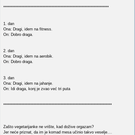
**********************************************************************
1. dan
Ona: Dragi, idem na fitness.
On: Dobro draga.
2. dan
Ona: Dragi, idem na aerobik.
On: Dobro draga.
3. dan
Ona: Dragi, idem na jahanje.
On: Idi draga, konj je zvao već tri puta
************************************************************************
Zašto vegetarijanke ne vrište, kad dožive orgazam?
Jer neće priznat, da im je komad mesa učinio takvo veselje....