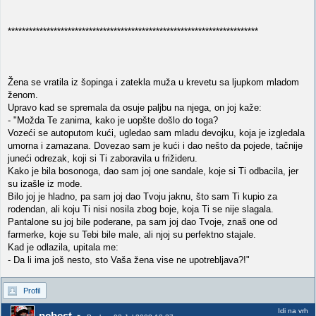
***********************************************************************
Žena se vratila iz šopinga i zatekla muža u krevetu sa ljupkom mladom
ženom.
Upravo kad se spremala da osuje paljbu na njega, on joj kaže:
- "Možda Te zanima, kako je uopšte došlo do toga?
Vozeći se autoputom kući, ugledao sam mladu devojku, koja je izgledala
umorna i zamazana. Dovezao sam je kući i dao nešto da pojede, tačnije
juneći odrezak, koji si Ti zaboravila u frižideru.
Kako je bila bosonoga, dao sam joj one sandale, koje si Ti odbacila, jer
su izašle iz mode.
Bilo joj je hladno, pa sam joj dao Tvoju jaknu, što sam Ti kupio za
rodendan, ali koju Ti nisi nosila zbog boje, koja Ti se nije slagala.
Pantalone su joj bile poderane, pa sam joj dao Tvoje, znaš one od
farmerke, koje su Tebi bile male, ali njoj su perfektno stajale.
Kad je odlazila, upitala me:
- Da li ima još nesto, sto Vaša žena vise ne upotrebljava?!"
Profil
Idi na vrh
pcbest