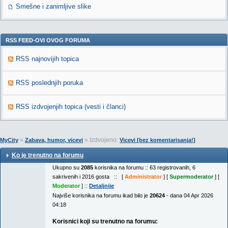
Smešne i zanimljive slike
RSS FEED-OVI OVOG FORUMA
RSS najnovijih topica
RSS poslednjih poruka
RSS izdvojenjih topica (vesti i članci)
»
» Izdvojeno:
MyCity
Zabava, humor, vicevi
Vicevi [bez komentarisanja!]
Ko je trenutno na forumu
Ukupno su
2085
korisnika na forumu :: 63 registrovanih, 6
sakrivenih i 2016 gosta :: [
Administrator
] [
Supermoderator
] [
Moderator
] ::
Detaljnije
Najviše korisnika na forumu ikad bilo je
20624
- dana 04 Apr 2026
04:18
Korisnici koji su trenutno na forumu: