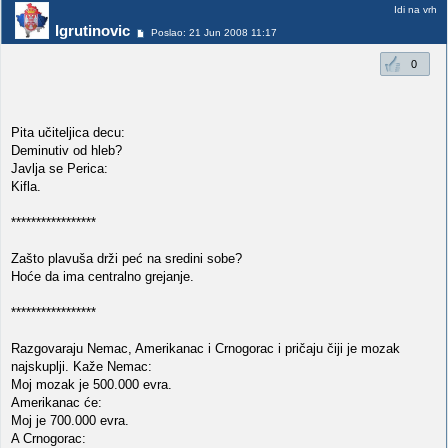
Idi na vrh
Igrutinovic
Poslao: 21 Jun 2008 11:17
0
Pita učiteljica decu:
Deminutiv od hleb?
Javlja se Perica:
Kifla.
*****************
Zašto plavuša drži peć na sredini sobe?
Hoće da ima centralno grejanje.
*****************
Razgovaraju Nemac, Amerikanac i Crnogorac i pričaju čiji je mozak
najskuplji. Kaže Nemac:
Moj mozak je 500.000 evra.
Amerikanac će:
Moj je 700.000 evra.
A Crnogorac: