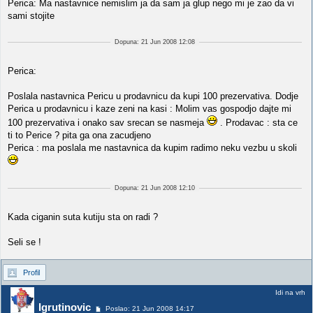
Perica: Ma nastavnice nemislim ja da sam ja glup nego mi je zao da vi
sami stojite
Dopuna: 21 Jun 2008 12:08
Perica:
Poslala nastavnica Pericu u prodavnicu da kupi 100 prezervativa. Dodje
Perica u prodavnicu i kaze zeni na kasi : Molim vas gospodjo dajte mi
100 prezervativa i onako sav srecan se nasmeja
. Prodavac : sta ce
ti to Perice ? pita ga ona zacudjeno
Perica : ma poslala me nastavnica da kupim radimo neku vezbu u skoli
Dopuna: 21 Jun 2008 12:10
Kada ciganin suta kutiju sta on radi ?
Seli se !
Profil
Idi na vrh
Igrutinovic
Poslao: 21 Jun 2008 14:17