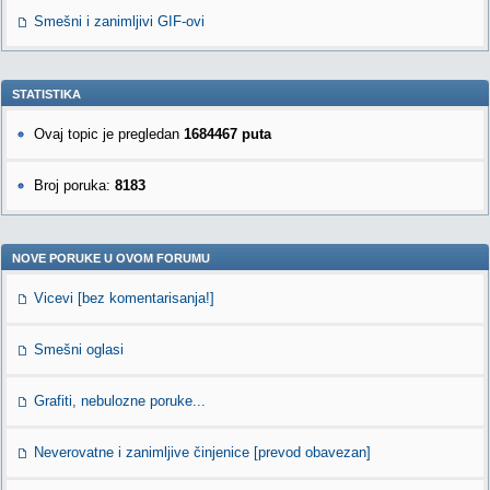
Smešni i zanimljivi GIF-ovi
STATISTIKA
Ovaj topic je pregledan
1684467 puta
Broj poruka:
8183
NOVE PORUKE U OVOM FORUMU
Vicevi [bez komentarisanja!]
Smešni oglasi
Grafiti, nebulozne poruke...
Neverovatne i zanimljive činjenice [prevod obavezan]