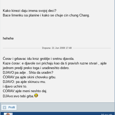
Kako kinezi daju imena svojoj deci?
Bace limenku sa planine i kako se chuje cin chung Chang.
hehehe
Dopuna: 21 Jun 2008 17:48
Ćorav i grbavac idu kroz groblje i sretnu djavola.
Kaze ćorav: e djavole svi prichaju kao da ti pravish ruzne stvari , ajde
jednom predji preko toga i uradineshto dobro.
DJAVO:pa adje . Shta da uradim?
ĆORAV:pa ajde skini choveku grbu.
DJAVO: pa ajde skinucu mu.
i djavo uchini to.
CORAV:ajde meni neshto daj.
DJAvo:evo tebi grba.
Profil
Idi na vrh