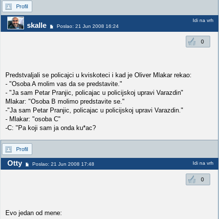
Profil
Idi na vrh
skalle
Poslao: 21 Jun 2008 16:24
0
Predstvaljali se policajci u kviskoteci i kad je Oliver Mlakar rekao:
- "Osoba A molim vas da se predstavite."
- "Ja sam Petar Pranjic, policajac u policijskoj upravi Varazdin"
Mlakar: "Osoba B molimo predstavite se."
-"Ja sam Petar Pranjic, policajac u policijskoj upravi Varazdin."
- Mlakar: "osoba C"
-C: "Pa koji sam ja onda ku*ac?
Profil
Otty
Idi na vrh
Poslao: 21 Jun 2008 17:48
0
Evo jedan od mene: