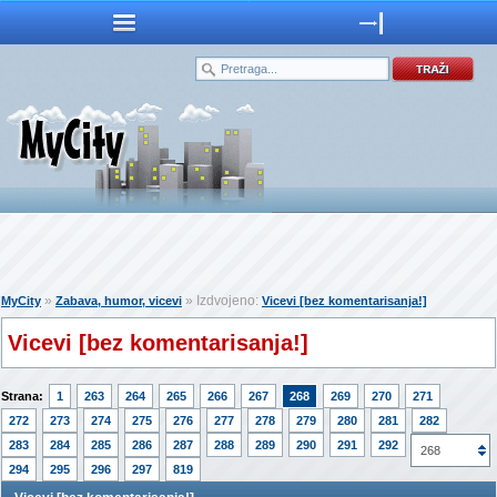
»
» Izdvojeno:
MyCity
Zabava, humor, vicevi
Vicevi [bez komentarisanja!]
Vicevi [bez komentarisanja!]
Strana:
1
263
264
265
266
267
268
269
270
271
272
273
274
275
276
277
278
279
280
281
282
283
284
285
286
287
288
289
290
291
292
293
268
294
295
296
297
819