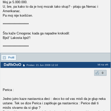
Moj je 5.000.000.
U, bre, pa kako to da je tvoj mozak tako skup? - pitaju ga Nemac i
Amerikanac.
Pa moj nije korišćen.
*********************
Šta kaže Crnogorac kada ga napadne krokodil:
Bjež' Lakosta bjež'!
*********************
Profil
DaRkOoO
Idi na vrh
Poslao: 21 Jun 2008 12:10
0
Perica :
Jedno jutro kaze nastavnica deci : deco ko od vas misli da je glup neka
ustane. Tek se dize Perica i zapitkuje ga nastavnica : Perice dali ti
mislis stvarno da si glup ?