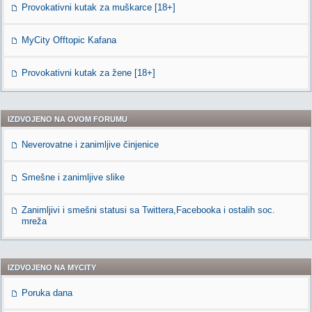
Provokativni kutak za muškarce [18+]
MyCity Offtopic Kafana
Provokativni kutak za žene [18+]
IZDVOJENO NA OVOM FORUMU
Neverovatne i zanimljive činjenice
Smešne i zanimljive slike
Zanimljivi i smešni statusi sa Twittera,Facebooka i ostalih soc.
mreža
IZDVOJENO NA MYCITY
Poruka dana