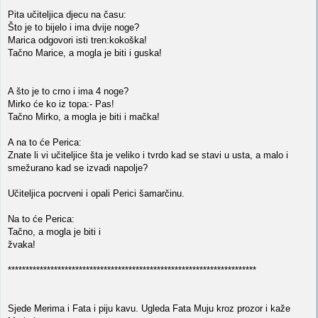
Pita učiteljica djecu na času:
Što je to bijelo i ima dvije noge?
Marica odgovori isti tren:kokoška!
Tačno Marice, a mogla je biti i guska!
A što je to crno i ima 4 noge?
Mirko će ko iz topa:- Pas!
Tačno Mirko, a mogla je biti i mačka!
A na to će Perica:
Znate li vi učiteljice šta je veliko i tvrdo kad se stavi u usta, a malo i
smežurano kad se izvadi napolje?
Učiteljica pocrveni i opali Perici šamarčinu.
Na to će Perica:
Tačno, a mogla je biti i
žvaka!
**********************************************************************
Sjede Merima i Fata i piju kavu. Ugleda Fata Muju kroz prozor i kaže