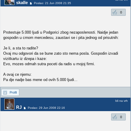
skalle
Poslao: 21 Jun 2008 21:35
0
Protestuje 5.000 ljudi u Podgorici zbog nezaposlenosti. Naidje jedan
gospodin u crnom mercedesu, zaustavi se i pita jednog od prisutnih:
Je li, a sta to radite?
Ovaj mu odgovori da se bune zato sto nema posla. Gospodin izvadi
vizitkartu iz dzepa i kaze:
Evo, mozes odmah sutra poceti da radis u mojoj firmi.
A ovaj ce njemu:
Pa dje nadje bas mene od ovih 5.000 ljudi...
Profil
Idi na vrh
RJ
Poslao: 29 Jun 2008 22:16
0