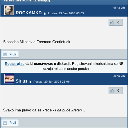
Vicevi [bez komentarisanja!]
Idi na vrh
ROCKAMKD
Poslao: 15 Jun 2008 03:05
0
Slobodan Milosevic-Freeman Gentlefuck
Profil
Registruj se
da bi učestvovao u diskusiji.
Registrovanim korisnicima se NE
prikazuju reklame unutar poruka.
Idi na vrh
Sirius
Poslao: 20 Jun 2008 21:06
0
Svako ima pravo da se kreće -
i da bude kreten...
Profil