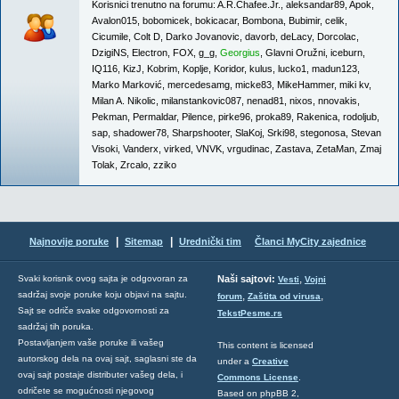
Korisnici trenutno na forumu:
A.R.Chafee.Jr.
,
aleksandar89
,
Apok
,
Avalon015
,
bobomicek
,
bokicacar
,
Bombona
,
Bubimir
,
celik
,
Cicumile
,
Colt D
,
Darko Jovanovic
,
davorb
,
deLacy
,
Dorcolac
,
DzigiNS
,
Electron
,
FOX
,
g_g
,
Georgius
,
Glavni Oružni
,
iceburn
,
IQ116
,
KizJ
,
Kobrim
,
Koplje
,
Koridor
,
kulus
,
lucko1
,
madun123
,
Marko Marković
,
mercedesamg
,
micke83
,
MikeHammer
,
miki kv
,
Milan A. Nikolic
,
milanstankovic087
,
nenad81
,
nixos
,
nnovakis
,
Pekman
,
Permaldar
,
Pilence
,
pirke96
,
proka89
,
Rakenica
,
rodoljub
,
sap
,
shadower78
,
Sharpshooter
,
SlaKoj
,
Srki98
,
stegonosa
,
Stevan
Visoki
,
Vanderx
,
virked
,
VNVK
,
vrgudinac
,
Zastava
,
ZetaMan
,
Zmaj
Tolak
,
Zrcalo
,
zziko
|
|
Najnovije poruke
Sitemap
Urednički tim
Članci MyCity zajednice
,
Svaki korisnik ovog sajta je odgovoran za
Naši sajtovi:
Vesti
Vojni
sadržaj svoje poruke koju objavi na sajtu.
,
,
forum
Zaštita od virusa
Sajt se odriče svake odgovornosti za
TekstPesme.rs
sadržaj tih poruka.
Postavljanjem vaše poruke ili vašeg
This content is licensed
autorskog dela na ovaj sajt, saglasni ste da
under a
Creative
ovaj sajt postaje distributer vašeg dela, i
Commons License
.
odričete se mogućnosti njegovog
Based on phpBB 2,