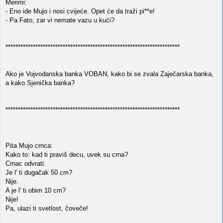
Merimi:
- Eno ide Mujo i nosi cvijeće. Opet će da traži pi**e!
- Pa Fato, zar vi nemate vazu u kući?
**********************************************************************
Ako je Vojvođanska banka VOBAN, kako bi se zvala Zaječarska banka,
a kako Sjenička banka?
**********************************************************************
Pita Mujo crnca:
Kako to: kad ti praviš decu, uvek su crna?
Crnac odvrati:
Je l' ti dugačak 50 cm?
Nije.
A je l' ti obim 10 cm?
Nije!
Pa, ulazi ti svetlost, čoveče!