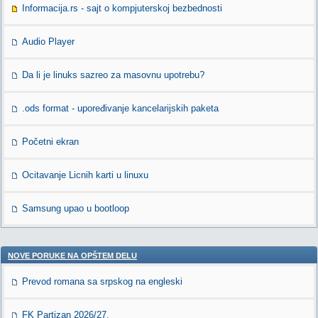
Informacija.rs - sajt o kompjuterskoj bezbednosti
Audio Player
Da li je linuks sazreo za masovnu upotrebu?
.ods format - upoređivanje kancelarijskih paketa
Početni ekran
Ocitavanje Licnih karti u linuxu
Samsung upao u bootloop
NOVE PORUKE NA OPŠTEM DELU
Prevod romana sa srpskog na engleski
FK Partizan 2026/27.