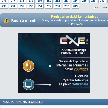
276
277
278
279
280
281
282
283
284
285
286
287
290
291
292
293
294
295
296
297
819
Idi na vrh
NOVE PORUKE NA TECH DELU