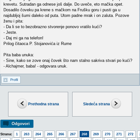
krevetu. Sutradan ga odnese još dalje. Do uveče, eto mačka opet.
Dosadilo čoveku pa krene s mačkom na Frušku goru i pusti ga u
najdubljoj šumi daleko od puta. Utom padne mrak i on zaluta. Pozove
ženu i pita:
- Da li se to bezobrazno stvorenje ponovo vratilo kući?
- Jeste.
- Daj mi ga na telefon!
Prilog čitaoca P. Stojanovića iz Rume
Pita baba unuka:
- Sine, kako se zove onaj čovek što nam stalno sakriva stvari po kući?
- Alchajmer, baba! - odgovara unuk.
Profil
Prethodna strana
Sledeća strana
Odgovori
Strana:
1
263
264
265
266
267
268
269
270
271
272