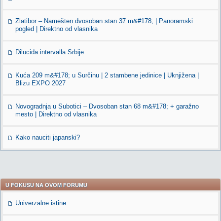
Zlatibor – Namešten dvosoban stan 37 m&#178; | Panoramski
pogled | Direktno od vlasnika
Dilucida intervalla Srbije
Kuća 209 m&#178; u Surčinu | 2 stambene jedinice | Uknjižena |
Blizu EXPO 2027
Novogradnja u Subotici – Dvosoban stan 68 m&#178; + garažno
mesto | Direktno od vlasnika
Kako nauciti japanski?
U FOKUSU NA OVOM FORUMU
Univerzalne istine