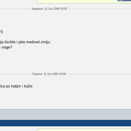
Napisano: 11 Jun 2009 10:05
n)
a bicikle i pita medved zmiju:
as noge?
Dopuna: 11 Jun 2009 10:09
a po haljini i kaže: