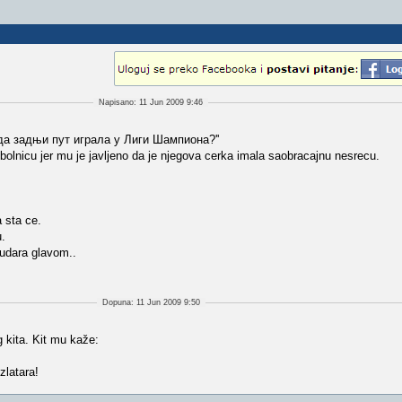
Napisano: 11 Jun 2009 9:46
зда задњи пут играла у Лиги Шампиона?''
 bolnicu jer mu je javljeno da je njegova cerka imala saobracajnu nesrecu.
 sta ce.
u.
 udara glavom..
Dopuna: 11 Jun 2009 9:50
 kita. Kit mu kaže:
zlatara!