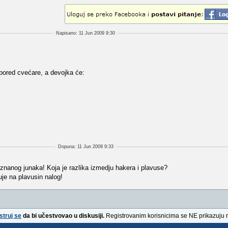
Napisano: 11 Jun 2009 9:30
pored cvećare, a devojka će:
.
Dopuna: 11 Jun 2009 9:33
eznanog junaka! Koja je razlika izmedju hakera i plavuse?
je na plavusin nalog!
struj se
da bi učestvovao u diskusiji.
Registrovanim korisnicima se NE prikazuju 