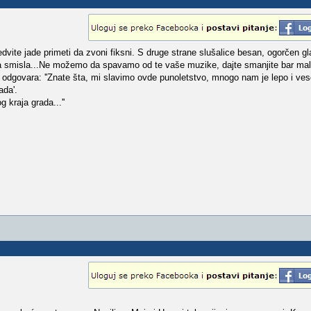
ite jade primeti da zvoni fiksni. S druge strane slušalice besan, ogorčen gl
a smisla...Ne možemo da spavamo od te vaše muzike, dajte smanjite bar malo.
e odgovara: ''Znate šta, mi slavimo ovde punoletstvo, mnogo nam je lepo i vese
ada'.
g kraja grada...''