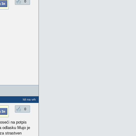
0
Idi na vrh
0
noseći na potpis
a odlasku Mujo je
za strastven