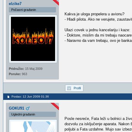
elzike7
Počasni građanin
Kakva je uloga propelera u avionu?
- Hladi pilota. Ako ne verujete, zaustav
Ulazi covek u jednu kancelariju i kaze:
- Doktore, mislim da mi trebaju naocare
- Naravno da vam trebaju, ovo je banka
Pridružio:
15 Maj 2009
Poruke:
963
Profil
Poslao: 12 Jun 2009 01:36
GOKU91
Ugledni građanin
Posle nesreće, Fata leži u bolnici a živ
dozvolu za isključenje aparata. Nakon š
poljubi a Fata uzdahne. Mujo sav izbez