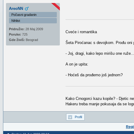
AreoNN
Počasni građanin
Nihlist
Pridružio:
28 Maj 2009
Cveće i romantika
Poruke:
725
Gde živiš:
Beograd
Šeta Piroćanac s devojkom. Prođu oni 
- Joj, dragi, kako lepo mirišu one ruže..
A on je upita:
- Hoćeš da prođemo još jednom?
Kako Crnogorci kazu kopile? - Djetic n
Hakeru treba manje pokusaja da se logu
Profil
Regi