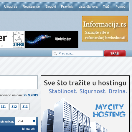
Uloguj se
Registruj se
Blogovi
Pravilnik
Lista članova
Traži
Pomoć
apisano na dan:
25.9.2003
311
312
313
294
stranicu:
Idi na vrh