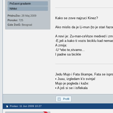
Počasni građanin
Nihlist
Pridružio:
28 Maj 2009
Kako se zove najzuci Kinez?
Poruke:
725
Gde živiš:
Beograd
Ako mislis da je Li-mun (to je stari fazo
A novi je: Zu-man-ceVoze medved i zmij
-E,jeli a kako ti vozis biciklu kad nem
A zmija:
-U *ebo te,stvarno...
I padne sa bicikle
Jedu Mujo i Fata škampe, Fata se isprsk
• Juuu, izgledam k'o svinja!
Mujo je pogleda i kaže:
• A još si se i isflekala
Profil
Poslao: 11 Jun 2009 10:27