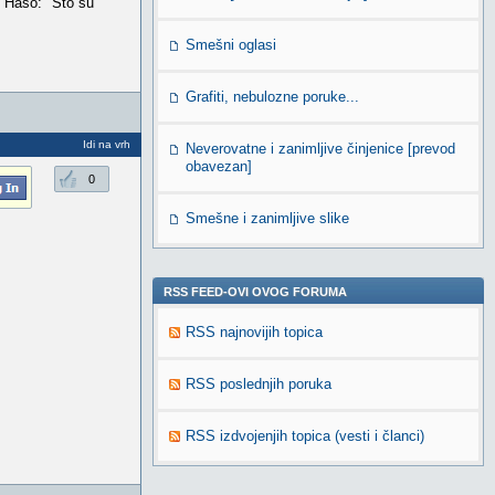
e Haso: "Sto su
Smešni oglasi
Grafiti, nebulozne poruke...
Idi na vrh
Neverovatne i zanimljive činjenice [prevod
obavezan]
0
Smešne i zanimljive slike
RSS FEED-OVI OVOG FORUMA
RSS najnovijih topica
RSS poslednjih poruka
RSS izdvojenjih topica (vesti i članci)