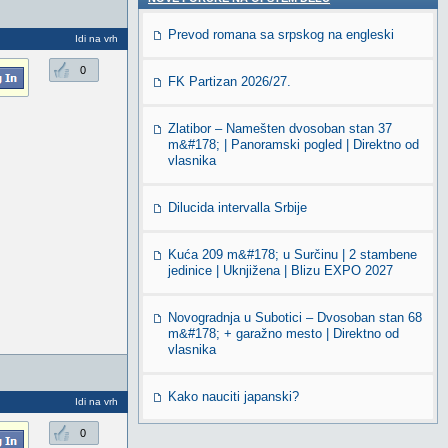
Prevod romana sa srpskog na engleski
Idi na vrh
0
FK Partizan 2026/27.
Zlatibor – Namešten dvosoban stan 37
m&#178; | Panoramski pogled | Direktno od
vlasnika
Dilucida intervalla Srbije
Kuća 209 m&#178; u Surčinu | 2 stambene
jedinice | Uknjižena | Blizu EXPO 2027
Novogradnja u Subotici – Dvosoban stan 68
m&#178; + garažno mesto | Direktno od
vlasnika
Kako nauciti japanski?
Idi na vrh
0