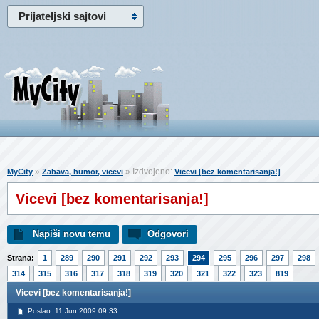
Prijateljski sajtovi
»
» Izdvojeno:
MyCity
Zabava, humor, vicevi
Vicevi [bez komentarisanja!]
Vicevi [bez komentarisanja!]
Napiši novu temu
Odgovori
Strana:
1
289
290
291
292
293
294
295
296
297
298
314
315
316
317
318
319
320
321
322
323
819
Vicevi [bez komentarisanja!]
Poslao: 11 Jun 2009 09:33