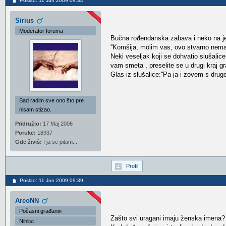
Poslao: 11 Jun 2009 09:34
Sirius
Moderator foruma
Bučna rođendanska zabava i neko na jedv
''Komšija, molim vas, ovo stvarno nem
Neki veseljak koji se dohvatio slušalic
vam smeta , preselite se u drugi kraj gr
Glas iz slušalice:''Pa ja i zovem s drugo
Sad radim sve ono što pre
nisam stizao.
Pridružio:
17 Maj 2006
Poruke:
18937
Gde živiš:
I ja se pitam...
Profil
Poslao: 11 Jun 2009 09:39
AreoNN
Počasni građanin
Zašto svi uragani imaju ženska imena?
Nihlist