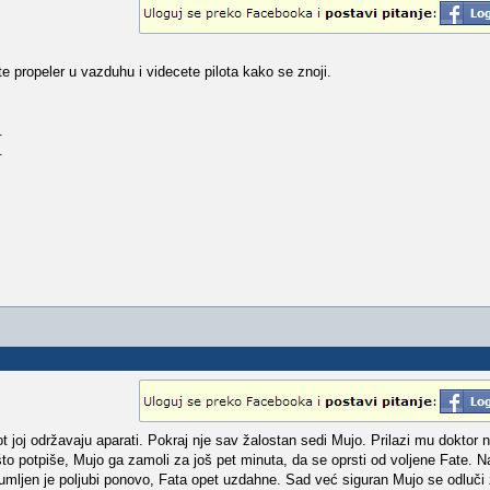
ite propeler u vazduhu i videcete pilota kako se znoji.
.
.
ot joj održavaju aparati. Pokraj nje sav žalostan sedi Mujo. Prilazi mu doktor 
to potpiše, Mujo ga zamoli za još pet minuta, da se oprsti od voljene Fate. N
umljen je poljubi ponovo, Fata opet uzdahne. Sad već siguran Mujo se odluči 