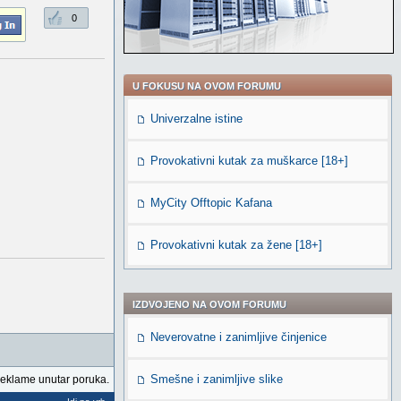
0
U FOKUSU NA OVOM FORUMU
Univerzalne istine
Provokativni kutak za muškarce [18+]
MyCity Offtopic Kafana
Provokativni kutak za žene [18+]
IZDVOJENO NA OVOM FORUMU
Neverovatne i zanimljive činjenice
Smešne i zanimljive slike
reklame unutar poruka.