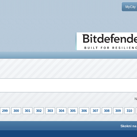
MyCity
N
299
300
301
302
303
304
305
306
307
308
309
310
Skokni na 