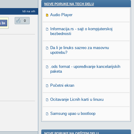
NOVE PORUKE NA TECH DELU
Idi na vrh
Audio Player
0
Informacija.rs - sajt o kompjuterskoj
bezbednosti
Da li je linuks sazreo za masovnu
upotrebu?
.ods format - upoređivanje kancelarijskih
paketa
Početni ekran
Ocitavanje Licnih karti u linuxu
Samsung upao u bootloop
NOVE PORUKE NA OPŠTEM DELU