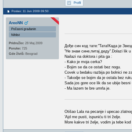
Profil
Poslao: 11 Jun 2009 09:50
AreoNN
Počasni građanin
Nihlist
Pridružio:
28 Maj 2009
Дође син код тате:''Тата!Када је Зве
Poruke:
725
''Не знам сине,питај деду''.Dolazi lik u
Gde živiš:
Beograd
Nailazi na doktora i pita ga :
- Kako je moja cerka?
- Bojim se da ce ostati bez nogu.
Covek u bedaku razbija po bolnici ne za
- Takodje se bojim da je ostala bez ruk
Sada jos gore oce lik da se ubije besni
- Ma lazem te bre umrla je.
Otišao Lala na pecanje i upecao zlatnog
'Ajd me pusti, ispuniću ti tri želje.
More kakve tri želje, vodim ja tebe kod 