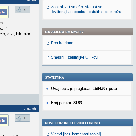
Idi na vrh
Zanimljivi i smešni statusi sa
0
Twittera,Facebooka i ostalih soc. mreža
as:
..''
IZDVOJENO NA MYCITY
lo, a vi, hik, ako
Poruka dana
Smešni i zanimljivi GIF-ovi
STATISTIKA
Ovaj topic je pregledan
1684307 puta
Broj poruka:
8183
Idi na vrh
0
NOVE PORUKE U OVOM FORUMU
Vicevi [bez komentarisanja!]