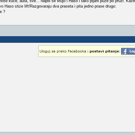
nose kuće, auta, sve... Napili se Mujo i Haso i tako pijani puze po pruzi. Kaz
 Haso stize lift!Razgovaraju dva praseta i pita jedno prase drugo:
e ?