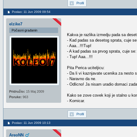
Profil
Poslao: 11 Jun 2009 09:54
elzike7
Počasni građanin
Kakva je razlika izmedju pada sa deset
- Kad padas sa desetog sprata, cuje se
- Aaa...!!!Tup!
- A kad padas sa prvog sprata, cuje se:
- Tup! Aaa...!!!
Pita Perica uciteljicu:
- Da li vi kaznjavate ucenika za nesto s
- Naravno da ne.
- Odlicno! Ja nisam uradio domaci zada
Pridružio:
15 Maj 2009
Kako se zove covek koji je stalno u ko
Poruke:
963
- Komicar.
Profil
Poslao: 11 Jun 2009 10:13
AreoNN