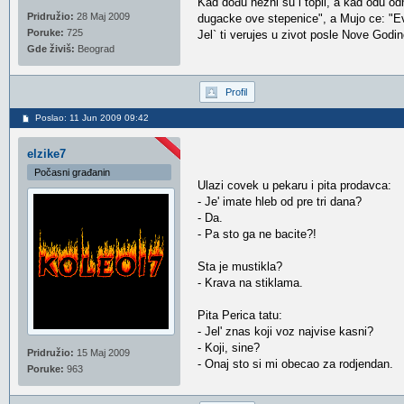
Kad dođu nežni su i topli, a kad odu od
Pridružio:
28 Maj 2009
dugacke ove stepenice", a Mujo ce: "Evo
Poruke:
725
Jel` ti verujes u zivot posle Nove Godin
Gde živiš:
Beograd
Profil
Poslao: 11 Jun 2009 09:42
elzike7
Počasni građanin
Ulazi covek u pekaru i pita prodavca:
- Je' imate hleb od pre tri dana?
- Da.
- Pa sto ga ne bacite?!
Sta je mustikla?
- Krava na stiklama.
Pita Perica tatu:
- Jel' znas koji voz najvise kasni?
- Koji, sine?
Pridružio:
15 Maj 2009
- Onaj sto si mi obecao za rodjendan.
Poruke:
963