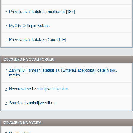
Provokativni kutak za muškarce [18+]
MyCity Offtopic Kafana
Provokativni kutak za žene [18+]
IZDVOJENO NA OVOM FORUMU
Zanimljivi i smešni statusi sa Twittera,Facebooka i ostalih soc.
mreža
Neverovatne i zanimljive činjenice
Smešne i zanimljive slike
IZDVOJENO NA MYCITY