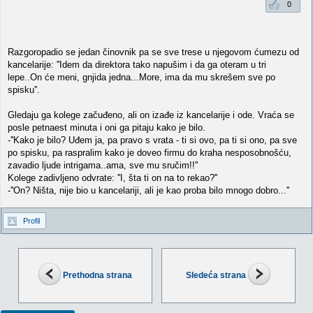
0
Razgoropadio se jedan činovnik pa se sve trese u njegovom ćumezu od
kancelarije: ''Idem da direktora tako napušim i da ga oteram u tri
lepe..On će meni, gnjida jedna...More, ima da mu skrešem sve po
spisku''.
Gledaju ga kolege začuđeno, ali on izađe iz kancelarije i ode. Vraća se
posle petnaest minuta i oni ga pitaju kako je bilo.
-''Kako je bilo? Uđem ja, pa pravo s vrata - ti si ovo, pa ti si ono, pa sve
po spisku, pa raspralim kako je doveo firmu do kraha nesposobnošću,
zavadio ljude intrigama..ama, sve mu sručim!!''
Kolege zadivljeno odvrate: ''I, šta ti on na to rekao?''
-''On? Ništa, nije bio u kancelariji, ali je kao proba bilo mnogo dobro...''
Profil
Prethodna strana
Sledeća strana