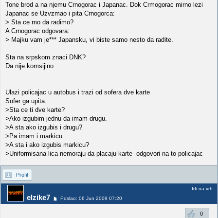
Tone brod a na njemu Crnogorac i Japanac. Dok Crmogorac mirno lezi
Japanac se Uzvzmao i pita Crnogorca:
> Sta ce mo da radimo?
A Crnogorac odgovara:
> Majku vam je*** Japansku, vi biste samo nesto da radite.
Sta na srpskom znaci DNK?
Da nije komsijino
Ulazi policajac u autobus i trazi od sofera dve karte
Sofer ga upita:
>Sta ce ti dve karte?
>Ako izgubim jednu da imam drugu.
>A sta ako izgubis i drugu?
>Pa imam i markicu
>A sta i ako izgubis markicu?
>Uniformisana lica nemoraju da placaju karte- odgovori na to policajac
Profil
Idi na vrh
elzike7
Poslao: 06 Jun 2009 07:20
0