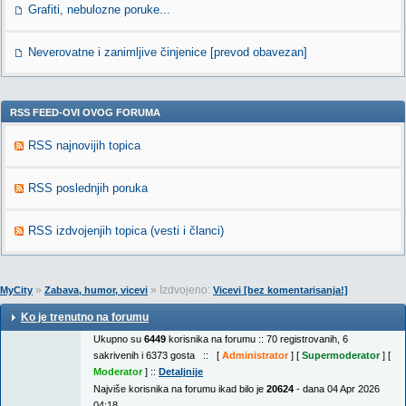
Grafiti, nebulozne poruke...
Neverovatne i zanimljive činjenice [prevod obavezan]
RSS FEED-OVI OVOG FORUMA
RSS najnovijih topica
RSS poslednjih poruka
RSS izdvojenjih topica (vesti i članci)
»
» Izdvojeno:
MyCity
Zabava, humor, vicevi
Vicevi [bez komentarisanja!]
Ko je trenutno na forumu
Ukupno su
6449
korisnika na forumu :: 70 registrovanih, 6
sakrivenih i 6373 gosta :: [
Administrator
] [
Supermoderator
] [
Moderator
] ::
Detaljnije
Najviše korisnika na forumu ikad bilo je
20624
- dana 04 Apr 2026
04:18