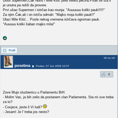
Došli Supermen,Čak Noris i Mile Kitić pred veliku pećinu.Pitali se šta li
je unutra pa rešili da provere.
Prvi ušao Supermen i istrčao kao munja: "Auuuuuu koliki pauk!!!!!"
Za njim Čak,ali i on istrča odmah: "Majko moja koliki pauk!!"
Ulazi Mile Kitić... Posle nekog vremena istrčava ogroman pauk:
"Auuuuu koliki šaban majko mila!"
Profil
Idi na vrh
posebna
Poslao: 07 Jun 2009 10:57
0
Zove Mujo sluzbenicu u Parlamentu BiH:
- Molim Vas, ja bih zelio da postanem clan Parlamenta. Sta mi sve treba
za to?
- Covjece, jeste li Vi ludi?
- Jesam! Je l' treba jos nesto?