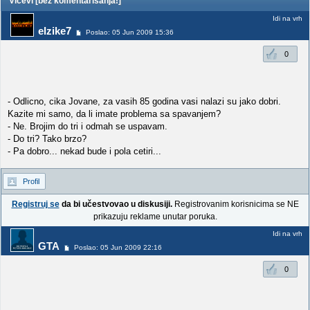
Vicevi [bez komentarisanja!]
Idi na vrh
elzike7
Poslao: 05 Jun 2009 15:36
0
- Odlicno, cika Jovane, za vasih 85 godina vasi nalazi su jako dobri.
Kazite mi samo, da li imate problema sa spavanjem?
- Ne. Brojim do tri i odmah se uspavam.
- Do tri? Tako brzo?
- Pa dobro... nekad bude i pola cetiri...
Profil
Registruj se
da bi učestvovao u diskusiji.
Registrovanim korisnicima se NE
prikazuju reklame unutar poruka.
Idi na vrh
GTA
Poslao: 05 Jun 2009 22:16
0