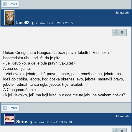
Profil
Idi na vrh
lane62
Poslao: 07 Jun 2009 23:35
0
Došao Crnogorac u Beograd da traži pravni fakultet. Vidi neku
beogradsku ribu i odluči da je pita:
- Jel' đevojko, a đe je ođe pravni vakultet?
A ona će njemu:
- Vidi ovako, jebote, ideš pravo, jebote, pa skreneš desno, jebote, pa
ideš do ćoška, jebote, kod ćoška skreneš levo, jebote, nastaviš pravo,
jebote i odmah tu iza ugla, jebote, ti je fakultet.
A Crnogorac će njoj:
-A jel' đevojko, jel' ima koji kraći put gde me ne jebu na svakom ćošku?
Profil
Idi na vrh
Sirius
Poslao: 08 Jun 2009 07:10
0