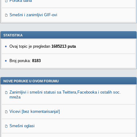
Poruka dana
Smešni i zanimljivi GIF-ovi
STATISTIKA
Ovaj topic je pregledan
1685213 puta
Broj poruka:
8183
NOVE PORUKE U OVOM FORUMU
Zanimljivi i smešni statusi sa Twittera,Facebooka i ostalih soc.
mreža
Vicevi [bez komentarisanja!]
Smešni oglasi