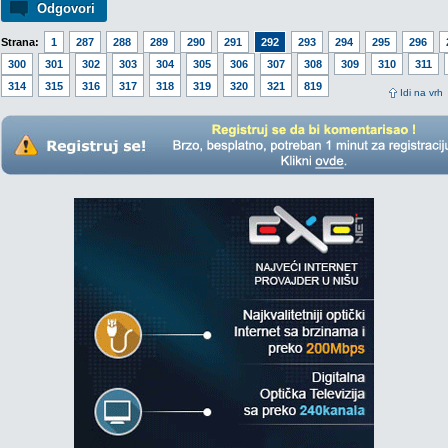
Odgovori
Strana:
1
287
288
289
290
291
292
293
294
295
296
300
301
302
303
304
305
306
307
308
309
310
311
314
315
316
317
318
319
320
321
819
Idi na vrh