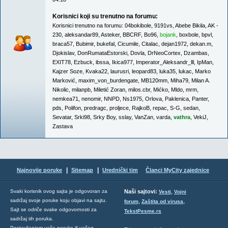
Korisnici koji su trenutno na forumu:
Korisnici trenutno na forumu:
04bokibole
,
9191vs
,
Abebe Bikila
,
AK -
230
,
aleksandar89
,
Asteker
,
BBCRF
,
Bo96
,
bojank
,
boxbole
,
bpvl
,
braca57
,
Bubimir
,
bukefal
,
Cicumile
,
Citalac
,
dejan1972
,
dekan.m
,
Djokislav
,
DonRumataEstorski
,
Dovla
,
DrNeoCortex
,
Dzambas
,
EXIT78
,
Ezbuck
,
ibssa
,
Ikica977
,
Imperator_Aleksandr_lll
,
IpMan
,
Kajzer Soze
,
Kvaka22
,
laurusri
,
leopard83
,
luka35
,
lukac
,
Marko
Marković
,
maxim_von_burdengate
,
MB120mm
,
Miha79
,
Milan A.
Nikolic
,
milanpb
,
Miletić Zoran
,
milos.cbr
,
Mićko
,
Mldo
,
mrm
,
nemkea71
,
nenomir
,
NNPD
,
Ns1975
,
Orlova
,
Paklenica
,
Panter
,
pds
,
Polifon
,
predragc
,
proljece
,
RajkoB
,
repac
,
S-G
,
sedan
,
Sevatar
,
Srki98
,
Srky Boy
,
sslay
,
VanZan
,
varda
,
vathra
,
VekiJ
,
Zastava
|
|
Najnovije poruke
Sitemap
Urednički tim
Članci MyCity zajednice
,
Svaki korisnik ovog sajta je odgovoran za
Naši sajtovi:
Vesti
Vojni
sadržaj svoje poruke koju objavi na sajtu.
,
,
forum
Zaštita od virusa
Sajt se odriče svake odgovornosti za
TekstPesme.rs
sadržaj tih poruka.
Postavljanjem vaše poruke ili vašeg