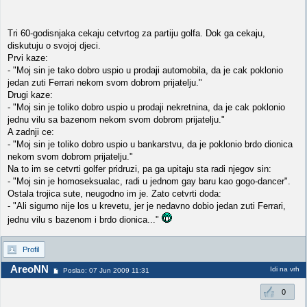
Tri 60-godisnjaka cekaju cetvrtog za partiju golfa. Dok ga cekaju,
diskutuju o svojoj djeci.
Prvi kaze:
- "Moj sin je tako dobro uspio u prodaji automobila, da je cak poklonio
jedan zuti Ferrari nekom svom dobrom prijatelju."
Drugi kaze:
- "Moj sin je toliko dobro uspio u prodaji nekretnina, da je cak poklonio
jednu vilu sa bazenom nekom svom dobrom prijatelju."
A zadnji ce:
- "Moj sin je toliko dobro uspio u bankarstvu, da je poklonio brdo dionica
nekom svom dobrom prijatelju."
Na to im se cetvrti golfer pridruzi, pa ga upitaju sta radi njegov sin:
- "Moj sin je homoseksualac, radi u jednom gay baru kao gogo-dancer".
Ostala trojica sute, neugodno im je. Zato cetvrti doda:
- "Ali sigurno nije los u krevetu, jer je nedavno dobio jedan zuti Ferrari,
jednu vilu s bazenom i brdo dionica..."
Profil
AreoNN
Idi na vrh
Poslao: 07 Jun 2009 11:31
0