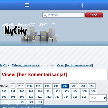
»
» Izdvojeno:
MyCity
Zabava, humor, vicevi
Vicevi [bez komentarisanja!]
Vicevi [bez komentarisanja!]
Strana:
1
287
288
289
290
291
292
293
294
295
296
297
298
299
300
301
302
303
304
305
306
307
308
309
310
311
312
313
314
315
316
317
292
318
319
320
321
819