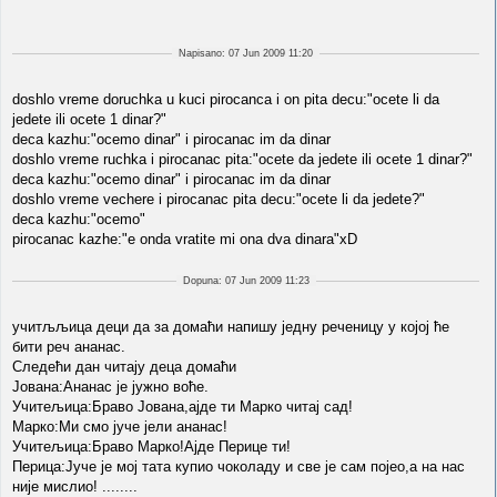
Napisano: 07 Jun 2009 11:20
doshlo vreme doruchka u kuci pirocanca i on pita decu:"ocete li da
jedete ili ocete 1 dinar?"
deca kazhu:"ocemo dinar" i pirocanac im da dinar
doshlo vreme ruchka i pirocanac pita:"ocete da jedete ili ocete 1 dinar?"
deca kazhu:"ocemo dinar" i pirocanac im da dinar
doshlo vreme vechere i pirocanac pita decu:"ocete li da jedete?"
deca kazhu:"ocemo"
pirocanac kazhe:"e onda vratite mi ona dva dinara"xD
Dopuna: 07 Jun 2009 11:23
учитљљица деци да за домаћи напишу једну реченицу у којој ће
бити реч ананас.
Следећи дан читају деца домаћи
Јована:Ананас је јужно воће.
Учитељица:Браво Јована,ајде ти Марко читај сад!
Марко:Ми смо јуче јели ананас!
Учитељица:Браво Марко!Ајде Перице ти!
Перица:Јуче је мој тата купио чоколаду и све је сам појео,а на нас
није мислио! ........