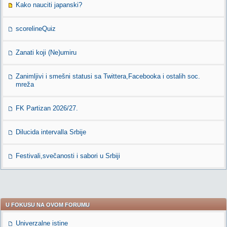
Kako nauciti japanski?
scorelineQuiz
Zanati koji (Ne)umiru
Zanimljivi i smešni statusi sa Twittera,Facebooka i ostalih soc.
mreža
FK Partizan 2026/27.
Dilucida intervalla Srbije
Festivali,svečanosti i sabori u Srbiji
U FOKUSU NA OVOM FORUMU
Univerzalne istine