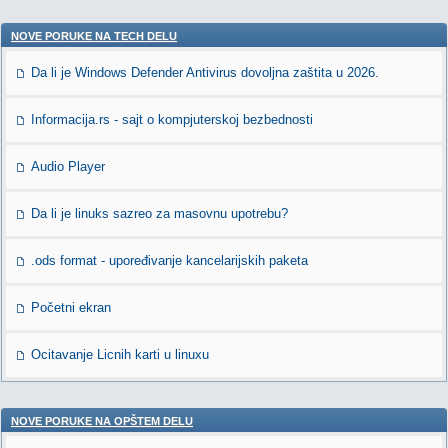
NOVE PORUKE NA TECH DELU
Da li je Windows Defender Antivirus dovoljna zaštita u 2026.
Informacija.rs - sajt o kompjuterskoj bezbednosti
Audio Player
Da li je linuks sazreo za masovnu upotrebu?
.ods format - upoređivanje kancelarijskih paketa
Početni ekran
Ocitavanje Licnih karti u linuxu
NOVE PORUKE NA OPŠTEM DELU