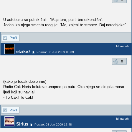
U autobusu se putnik žali - ''Majstore, pusti bre erkondišn''.
Jedan iza njega smesta reaguje: ''Ma, zajebi te strance. Daj narodnjake''.
Profil
Idi na vrh
elzike7
Poslao: 08 Jun 2009 08:39
0
(kako je tocak dobio ime)
Radio Cak Noris kolutove unapred po putu. Oko njega se okupila masa
ljudi koji su navijali:
- To Cak! To Cak!
Profil
Idi na vrh
Sirius
Poslao: 08 Jun 2009 17:48