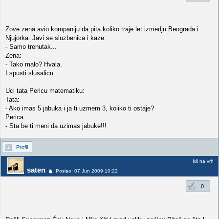
Zove zena avio kompaniju da pita koliko traje let izmedju Beograda i
Njujorka. Javi se sluzbenica i kaze:
- Samo trenutak...
Zena:
- Tako malo? Hvala.
I spusti slusalicu.
Uci tata Pericu matematiku:
Tata:
- Ako imas 5 jabuka i ja ti uzmem 3, koliko ti ostaje?
Perica:
- Sta be ti meni da uzimas jabuke!!!
Profil
Idi na vrh
saten
Poslao: 07 Jun 2009 10:22
0