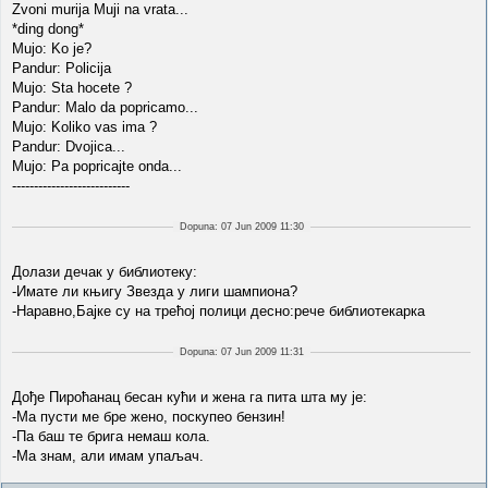
Zvoni murija Muji na vrata...
*ding dong*
Mujo: Ko je?
Pandur: Policija
Mujo: Sta hocete ?
Pandur: Malo da popricamo...
Mujo: Koliko vas ima ?
Pandur: Dvojica...
Mujo: Pa popricajte onda...
---------------------------
Dopuna: 07 Jun 2009 11:30
Долази дечак у библиотеку:
-Имате ли књигу Звезда у лиги шампиона?
-Наравно,Бајке су на трећој полици десно:рече библиотекарка
Dopuna: 07 Jun 2009 11:31
Дође Пироћанац бесан кући и жена га пита шта му је:
-Ма пусти ме бре жено, поскупео бензин!
-Па баш те брига немаш кола.
-Ма знам, али имам упаљач.